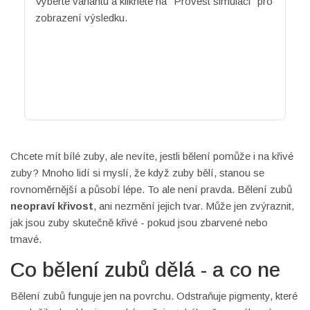
Vyberte variantu a klikněte na "Provést simulaci" pro
zobrazení výsledku.
Chcete mít bílé zuby, ale nevíte, jestli bělení pomůže i na křivé
zuby? Mnoho lidí si myslí, že když zuby bělí, stanou se
rovnoměrnější a působí lépe. To ale není pravda. Bělení zubů
neopraví křivost
, ani nezmění jejich tvar. Může jen zvýraznit,
jak jsou zuby skutečně křivé - pokud jsou zbarvené nebo
tmavé.
Co bělení zubů dělá - a co ne
Bělení zubů funguje jen na povrchu. Odstraňuje pigmenty, které