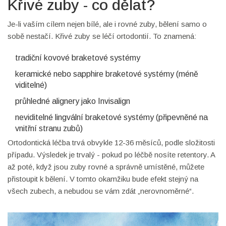
Křivé zuby - co dělat?
Je-li vaším cílem nejen bílé, ale i rovné zuby, bělení samo o
sobě nestačí. Křivé zuby se léčí ortodontií. To znamená:
tradiční kovové braketové systémy
keramické nebo sapphire braketové systémy (méně
viditelné)
průhledné alignery jako Invisalign
neviditelné lingvální braketové systémy (připevněné na
vnitřní stranu zubů)
Ortodontická léčba trvá obvykle 12-36 měsíců, podle složitosti
případu. Výsledek je trvalý - pokud po léčbě nosíte retentory. A
až poté, když jsou zuby rovné a správně umístěné, můžete
přistoupit k bělení. V tomto okamžiku bude efekt stejný na
všech zubech, a nebudou se vám zdát „nerovnoměrné“.