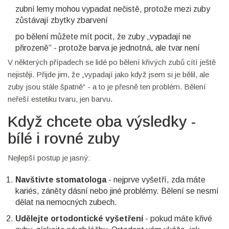
zubní lemy mohou vypadat nečistě, protože mezi zuby
zůstávají zbytky zbarvení
po bělení můžete mít pocit, že zuby „vypadají ne
přirozeně“ - protože barva je jednotná, ale tvar není
V některých případech se lidé po bělení křivých zubů cítí ještě
nejistěji. Přijde jim, že „vypadají jako když jsem si je bělil, ale
zuby jsou stále špatně“ - a to je přesně ten problém. Bělení
neřeší estetiku tvaru, jen barvu.
Když chcete oba výsledky -
bílé i rovné zuby
Nejlepší postup je jasný:
Navštivte stomatologa
- nejprve vyšetří, zda máte
kariés, záněty dásní nebo jiné problémy. Bělení se nesmí
dělat na nemocných zubech.
Udělejte ortodontické vyšetření
- pokud máte křivé