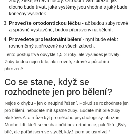
zuby, získejte návrh léčby. Ortodont vám ukáže, jak
dlouho bude trvat, jaké systémy jsou vhodné a jaký bude
konečný výsledek.
Proveďte ortodontickou léčbu
- až budou zuby rovné
a správně vystavěné, budou připraveny na bělení.
Provedete profesionální bělení
- nyní bude efekt
rovnoměrný a přirozený na všech zubech.
Tento postup trvá obvykle 1,5-3 roky, ale výsledek je trvalý.
Zuby budou nejen bílé, ale i rovné, zdravé a působící
přirozeně.
Co se stane, když se
rozhodnete jen pro bělení?
Nejde o chybu - jen o neúplné řešení. Pokud se rozhodnete jen
pro bělení, nebudete mít špatně zuby. Budete mít bílé zuby -
ale křivé. A to může být pro někoho psychologicky obtížné.
Mnoho lidí, kteří se nechali bělit bez ortodontie, pak říká: „Byly
bílé, ale pořád jsem se styděl, když jsem se usmíval.“