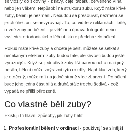
se vložily do skloviny - z kávy, čaje, tabáku, červeného vína
nebo jen věkem. Nepůsobí na strukturu zubu. Když máte křivé
zuby, bělení je nezmění. Nebudou se přesouvat, nezmění se
jejich úhel, ani se nevyrovnají. To, co vidíte v reklamách - bílé,
rovné zuby po bělení - je většinou úprava fotografií nebo
výsledek ortodontického léčení, které předcházelo bělení.
Pokud máte křivé zuby a chcete je bělit, můžete se setkat s
nečekaným efektem: zuby budou bílé, ale křivosti budou ještě
výraznější. Když se jednotlivé zuby liší barvou nebo mají jiný
odstín, bělení může zvýraznit tyto rozdíly. Například zub, který
je otočený, může mít na jedné straně více zbarvení. Po bělení
bude jeho jedna část bílá a druhá stále trochu šedivá - což
vypadá ne příliš přirozeně.
Co vlastně bělí zuby?
Existují tři hlavní způsoby, jak zuby bělit:
Profesionální bělení v ordinaci
- používají se silnější