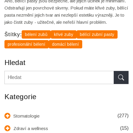
Ano, bělící pasty jsou bezpečné, ale jejich účinek je minimální.
Odstraňují jen povrchové skvrny. Pokud máte křivé zuby, bělící
pasta nezmění jejich tvar ani nezlepší estetiku výrazněji. Je to
jako čistit zuby - užitečné, ale neřeší hlavní problém.
Štítky:
bělení zubů
křivé zuby
bělící zubní pasty
profesionální bělení
domácí bělení
Hledat
Kategorie
(277)
Stomatologie
(15)
Zdraví a wellness