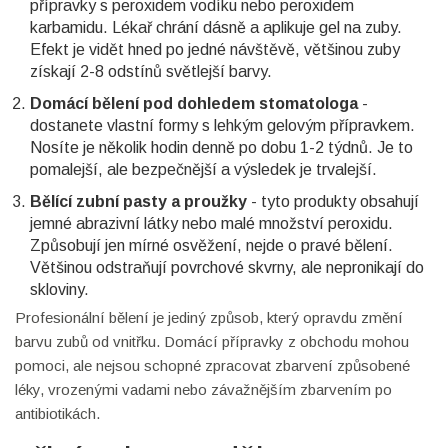
přípravky s peroxidem vodíku nebo peroxidem
karbamidu. Lékař chrání dásně a aplikuje gel na zuby.
Efekt je vidět hned po jedné návštěvě, většinou zuby
získají 2-8 odstínů světlejší barvy.
Domácí bělení pod dohledem stomatologa
-
dostanete vlastní formy s lehkým gelovým přípravkem.
Nosíte je několik hodin denně po dobu 1-2 týdnů. Je to
pomalejší, ale bezpečnější a výsledek je trvalejší.
Bělící zubní pasty a proužky
- tyto produkty obsahují
jemné abrazivní látky nebo malé množství peroxidu.
Způsobují jen mírné osvěžení, nejde o pravé bělení.
Většinou odstraňují povrchové skvrny, ale nepronikají do
skloviny.
Profesionální bělení je jediný způsob, který opravdu změní
barvu zubů od vnitřku. Domácí přípravky z obchodu mohou
pomoci, ale nejsou schopné zpracovat zbarvení způsobené
léky, vrozenými vadami nebo závažnějším zbarvením po
antibiotikách.