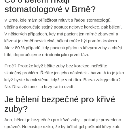
stomatologové v Brně?
V Brně, kde mám příležitost mluvit s řadou stomatologů,
většina doporučuje stejný postup: nejprve korekce, pak bělení.
V některých případech, kdy má pacient jen mírné zbarvení a
křivost je téměř neviditelná, bělení může být prvním krokem.
Ale v 80 % případů, kdy pacienti přijdou s křivými zuby a chtějí
bílé, doporučujeme ortodontii jako první fázi.
Proč? Protože když bělíte zuby bez korekce, neřešíte
skutečný problém. Řešíte jen jeho následek - barvu. A to je jako
když byste barvili stěnu, když je v ní díra. Barva zakryje díru?
Ne. Díra zůstane - a brzy se to uvidí.
Je bělení bezpečné pro křivé
zuby?
Ano, bělení je bezpečné i pro křivé zuby - pokud je provedeno
správně. Neexistuje riziko, že by bělící gel poškodil křivý zub.