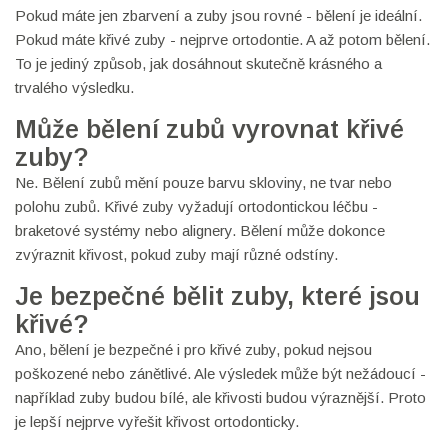
Pokud máte jen zbarvení a zuby jsou rovné - bělení je ideální.
Pokud máte křivé zuby - nejprve ortodontie. A až potom bělení.
To je jediný způsob, jak dosáhnout skutečně krásného a
trvalého výsledku.
Může bělení zubů vyrovnat křivé
zuby?
Ne. Bělení zubů mění pouze barvu skloviny, ne tvar nebo
polohu zubů. Křivé zuby vyžadují ortodontickou léčbu -
braketové systémy nebo alignery. Bělení může dokonce
zvýraznit křivost, pokud zuby mají různé odstíny.
Je bezpečné bělit zuby, které jsou
křivé?
Ano, bělení je bezpečné i pro křivé zuby, pokud nejsou
poškozené nebo zánětlivé. Ale výsledek může být nežádoucí -
například zuby budou bílé, ale křivosti budou výraznější. Proto
je lepší nejprve vyřešit křivost ortodonticky.