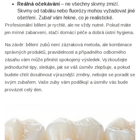
Reálná očekávání
– ne všechny skvrny zmizí.
Skvrny od tabáku nebo fluorózy mohou vyžadovat jiné
ošetření. Zubař vám řekne, co je realistické.
Profesionální bělení je rychlé, ale ne vždy nutné. Pokud máte
jen mírné zabarvení, stačí domácí péče a dobrá ústní hygiena.
Na závěr: bělení zubů není zázraková metoda, ale kombinace
správných produktů, pravidelnosti a případného odborného
zásahu vám může přinést spokojený výsledek. Vyzkoušejte
jednoduché tipy, sledujte, jak se váš úsměv zlepšuje, a pokud
budete chtít dosáhnout výraznější změny, nebojte se poradit se
svým zubařem. Vaše zuby vám poděkují a úsměv vás bude
provázet celý den.