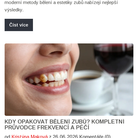
moderní metody bělení a estetiky zubů nabízejí nejlepší
výsledky.
Číst více
KDY OPAKOVAT BĚLENÍ ZUBŮ? KOMPLETNÍ
PRŮVODCE FREKVENCÍ A PÉČÍ
od
Kristýna Maková
z 26.06.2026 Komentáře (0)