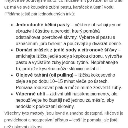
Nejprve se podívejme na to, co můžete mít po ruce. Mnoho lidí
už má ve své koupelně zubní pastu, kartáček a ústní vodu.
Přidáme ještě pár jednoduchých triků:
Jednoduché bělící pasty
– některé obsahují jemné
abrazivní částice a peroxid, který pomáhá
odstraňovat povrchové skvrny. Vyberte si pastu s
označením „pro bělení“ a používejte ji dvakrát denně.
Domácí prášek z jedlé sody a citronové šťávy
–
smíchejte lžičku jedlé sody s kapkou citronu, vytvořte
pastu a vyčistěte zuby jednou týdně. Nepřehánějte
to, protože kyselina může sklovinu oslabit.
Olejové tahání (oil pulling)
– lžička kokosového
oleje se po dobu 10–15 minut vleče po ústech.
Pomáhá redukovat plak a může mírně zesvětlit zuby.
Vápenné uhlí
– aktivní uhlí nasákne pigmenty, ale
nepoužívejte ho častěji než jednou za měsíc, aby
nedošlo k poškození skloviny.
Všechny tyto metody jsou levné a snadno dostupné. Klíčové je
pravidelnost a neagresivní přístup – lepší je pomalu, ale jistě,
než riskovat citlivost.