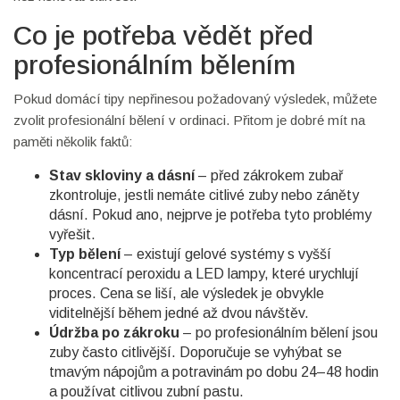
Co je potřeba vědět před
profesionálním bělením
Pokud domácí tipy nepřinesou požadovaný výsledek, můžete
zvolit profesionální bělení v ordinaci. Přitom je dobré mít na
paměti několik faktů:
Stav skloviny a dásní
– před zákrokem zubař
zkontroluje, jestli nemáte citlivé zuby nebo záněty
dásní. Pokud ano, nejprve je potřeba tyto problémy
vyřešit.
Typ bělení
– existují gelové systémy s vyšší
koncentrací peroxidu a LED lampy, které urychlují
proces. Cena se liší, ale výsledek je obvykle
viditelnější během jedné až dvou návštěv.
Údržba po zákroku
– po profesionálním bělení jsou
zuby často citlivější. Doporučuje se vyhýbat se
tmavým nápojům a potravinám po dobu 24–48 hodin
a používat citlivou zubní pastu.