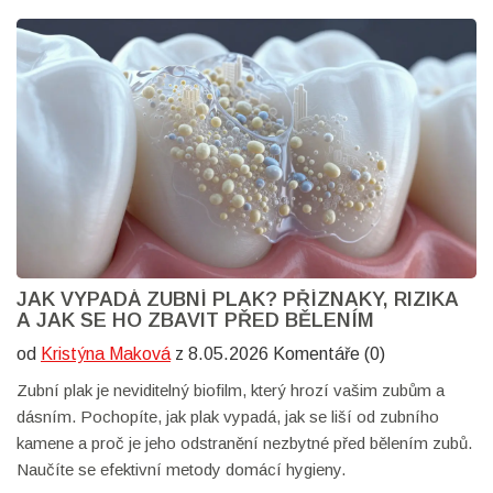
JAK VYPADÁ ZUBNÍ PLAK? PŘÍZNAKY, RIZIKA
A JAK SE HO ZBAVIT PŘED BĚLENÍM
od
Kristýna Maková
z 8.05.2026 Komentáře (0)
Zubní plak je neviditelný biofilm, který hrozí vašim zubům a
dásním. Pochopíte, jak plak vypadá, jak se liší od zubního
kamene a proč je jeho odstranění nezbytné před bělením zubů.
Naučíte se efektivní metody domácí hygieny.