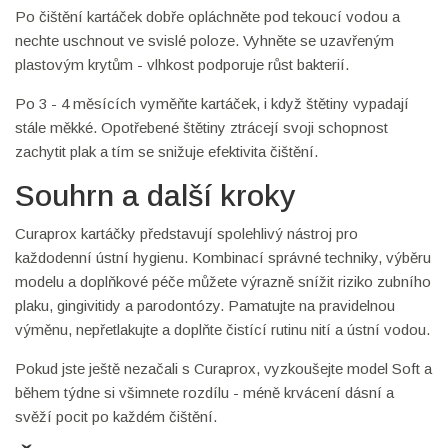
Po čištění kartáček dobře opláchněte pod tekoucí vodou a
nechte uschnout ve svislé poloze. Vyhněte se uzavřeným
plastovým krytům - vlhkost podporuje růst bakterií.
Po 3 - 4 měsících vyměňte kartáček, i když štětiny vypadají
stále měkké. Opotřebené štětiny ztrácejí svoji schopnost
zachytit plak a tím se snižuje efektivita čištění.
Souhrn a další kroky
Curaprox kartáčky představují spolehlivý nástroj pro
každodenní ústní hygienu. Kombinací správné techniky, výběru
modelu a doplňkové péče můžete výrazně snížit riziko zubního
plaku, gingivitidy a parodontózy. Pamatujte na pravidelnou
výměnu, nepřetlakujte a doplňte čistící rutinu nití a ústní vodou.
Pokud jste ještě nezačali s Curaprox, vyzkoušejte model Soft a
během týdne si všimnete rozdílu - méně krvácení dásní a
svěží pocit po každém čištění.