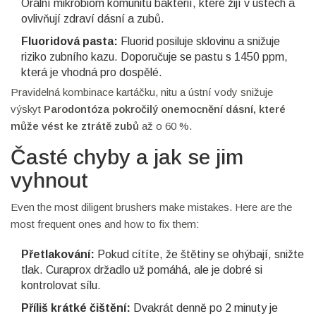
Orální mikrobiom
komunitu bakterií, které žijí v ústech a
ovlivňují zdraví dásní a zubů
.
Fluoridová pasta:
Fluorid posiluje sklovinu a snižuje
riziko zubního kazu. Doporučuje se pastu s 1450 ppm,
která je vhodná pro dospělé.
Pravidelná kombinace kartáčku, nitu a ústní vody snižuje
výskyt
Parodontóza
pokročilý onemocnění dásní, které
může vést ke ztrátě zubů
až o 60 %.
Časté chyby a jak se jim
vyhnout
Even the most diligent brushers make mistakes. Here are the
most frequent ones and how to fix them:
Přetlakování:
Pokud cítíte, že štětiny se ohýbají, snižte
tlak. Curaprox držadlo už pomáhá, ale je dobré si
kontrolovat sílu.
Příliš krátké čištění:
Dvakrát denně po 2 minuty je