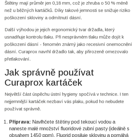
Štětiny mají průměr jen 0,18 mm, což je zhruba o 50 % méně
než u běžných kartáčků. Díky takové jemnosti se snižuje riziko
poškození skloviny a odmítnutí dásní.
Další výhodou je jejich ergonomický tvar držadla, který
usnadňuje kontrolu tlaku. Při nesprávném tlaku může dojít k
poškození dásní - fenomén známý jako recesivní onemocnění
dásní. Curaprox navrhl držadlo tak, aby přirozeně omezovalo
přetlakování.
Jak správně používat
Curaprox kartáček
Největší část úspěchu ústní hygieny spočívá v technice. I ten
nejjemnější kartáček nezbaví vás plaku, pokud ho nebudete
používat správně.
Příprava:
Navlhčete štětiny pod tekoucí vodou a
naneste malé množství fluoridové zubní pasty (ideálně s
obsahem 1450 ppm). Fluorid posiluje sklovinu a pomáhá