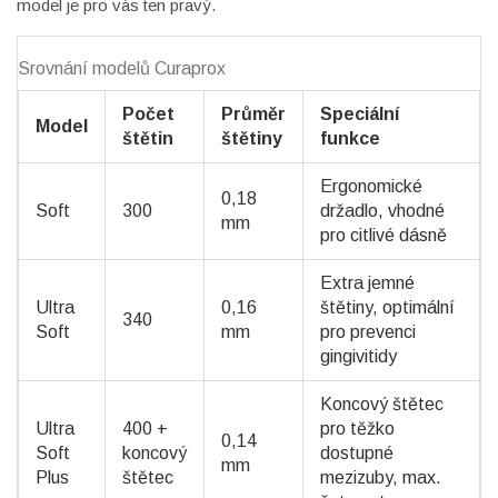
model je pro vás ten pravý.
Srovnání modelů Curaprox
Počet
Průměr
Speciální
Model
štětin
štětiny
funkce
Ergonomické
0,18
Soft
300
držadlo, vhodné
mm
pro citlivé dásně
Extra jemné
Ultra
0,16
štětiny, optimální
340
Soft
mm
pro prevenci
gingivitidy
Koncový štětec
Ultra
400 +
pro těžko
0,14
Soft
koncový
dostupné
mm
Plus
štětec
mezizuby, max.