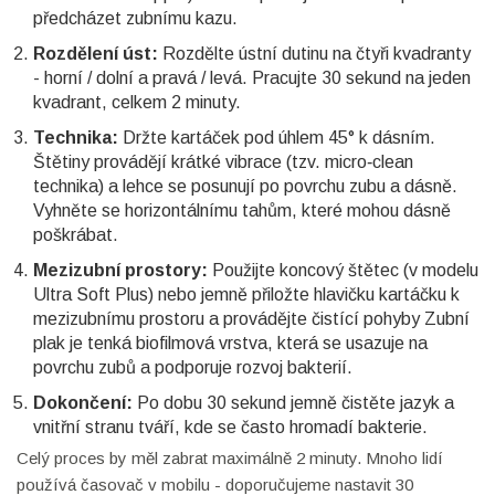
předcházet zubnímu kazu.
Rozdělení úst:
Rozdělte ústní dutinu na čtyři kvadranty
- horní / dolní a pravá / levá. Pracujte 30 sekund na jeden
kvadrant, celkem 2 minuty.
Technika:
Držte kartáček pod úhlem 45° k dásním.
Štětiny provádějí krátké vibrace (tzv. micro‑clean
technika) a lehce se posunují po povrchu zubu a dásně.
Vyhněte se horizontálnímu tahům, které mohou dásně
poškrábat.
Mezizubní prostory:
Použijte koncový štětec (v modelu
Ultra Soft Plus) nebo jemně přiložte hlavičku kartáčku k
mezizubnímu prostoru a provádějte čistící pohyby
Zubní
plak
je tenká biofilmová vrstva, která se usazuje na
povrchu zubů a podporuje rozvoj bakterií
.
Dokončení:
Po dobu 30 sekund jemně čistěte jazyk a
vnitřní stranu tváří, kde se často hromadí bakterie.
Celý proces by měl zabrat maximálně 2 minuty. Mnoho lidí
používá časovač v mobilu - doporučujeme nastavit 30