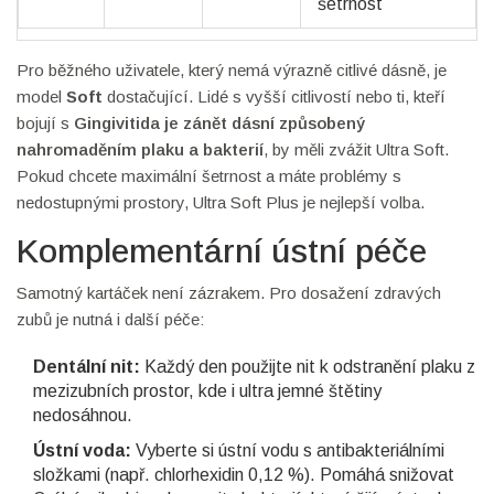
šetrnost
Pro běžného uživatele, který nemá výrazně citlivé dásně, je
model
Soft
dostačující. Lidé s vyšší citlivostí nebo ti, kteří
bojují s
Gingivitida
je zánět dásní způsobený
nahromaděním plaku a bakterií
, by měli zvážit Ultra Soft.
Pokud chcete maximální šetrnost a máte problémy s
nedostupnými prostory, Ultra Soft Plus je nejlepší volba.
Komplementární ústní péče
Samotný kartáček není zázrakem. Pro dosažení zdravých
zubů je nutná i další péče:
Dentální nit:
Každý den použijte nit k odstranění plaku z
mezizubních prostor, kde i ultra jemné štětiny
nedosáhnou.
Ústní voda:
Vyberte si ústní vodu s antibakteriálními
složkami (např. chlorhexidin 0,12 %). Pomáhá snižovat