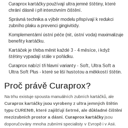
Curaprox kartáčky používají ultra jemné štětiny, které
chrání dásně i při intenzivním čištění.
Správná technika a výběr modelu přispívají k redukci
zubního plaku a prevenci gingivitidy.
Komplementární ústní péče (nit, ústní voda) maximalizuje
benefity kartáčku.
Kartáček je třeba měnit každé 3 - 4 měsíce, i když
štětiny vypadají stále v pořádku.
Curaprox nabízí tři hlavní varianty - Soft, Ultra Soft a
Ultra Soft Plus - které se liší hustotou a měkkostí štětin.
Proč právě Curaprox?
Na trhu existuje spousta manuálních zubních kartáčků, ale
Curaprox kartáčky
jsou
vyrobeny z ultra jemných štětin
typu CUREN®, které zajišťují šetrné, ale důkladné čištění
mezizubních prostor a dásní
.
Curaprox kartáčky
jsou
doporučovány mnoha zubními specialisty v Evropě i v Asii.