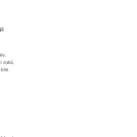
moci
NÍ
ěv.
í zubů,
 bílé