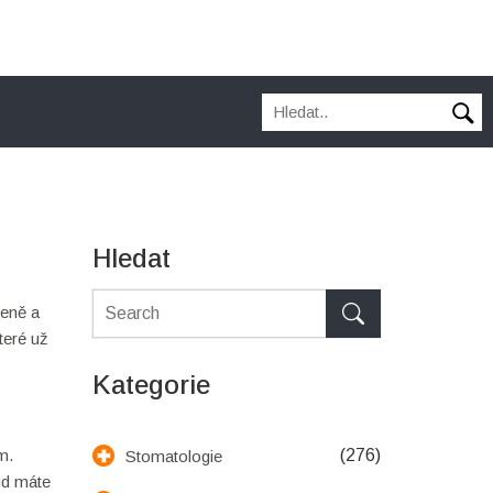
Hledat
ieně a
teré už
Kategorie
m.
(276)
Stomatologie
ud máte