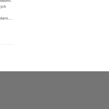
vědomí.
ných
dami,
 udržení