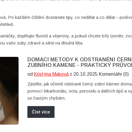
ová. Po každém čištění dostanete tipy, co nedělat a co dělat – podíve
přehled.
rtáčky, doplňujte fluorid a vitamíny, a pokud chcete bílý úsměv, zvo
 vaše zuby zdravé a silné na dlouhá léta.
DOMÁCÍ METODY K ODSTRANĚNÍ ČER
ZUBNÍHO KAMENE - PRAKTICKÝ PRŮV
od
Kristýna Maková
z 20.10.2025 Komentáře (0)
Zjistěte, jak účinně odstranit černý zubní kámen doma
pomocí bikarbonátu, octa, peroxidu a dalších tipů a v
se častým chybám.
Číst více