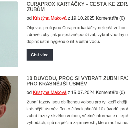
CURAPROX KARTÁČKY - CESTA KE ZD
ZUBŮM
od
Kristýna Maková
z 19.10.2025 Komentáře (0)
Objevte, proč jsou Curaprox kartáčky nejlepší volbou
zdravé zuby, jak je správně používat, vybrat vhodný 
doplnit ústní hygienu o nit a ústní vodu.
Číst více
10 DŮVODŮ, PROČ SI VYBRAT ZUBNÍ F
PRO KRÁSNĚJŠÍ ÚSMĚV
od
Kristýna Maková
z 15.07.2024 Komentáře (0)
Zubní fazety jsou oblíbenou volbou pro ty, kteří chtějí
krásnější úsměv. Tento článek přináší 10 důvodů, pro
zubní fazety skvělou volbou, včetně informace o jejic
výhodách, tipů na péči a zajímavostí, které možná ne