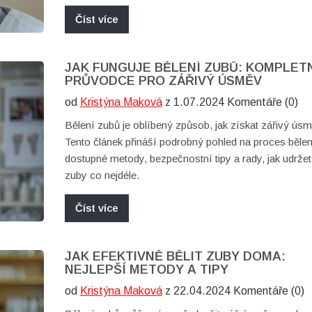
Zjistěte, proč jsou tak populární a jak vám mohou po
Číst více
dosáhnout úsměvu, o jakém jste vždy snili.
JAK FUNGUJE BĚLENÍ ZUBŮ: KOMPLET
PRŮVODCE PRO ZÁŘIVÝ ÚSMĚV
od
Kristýna Maková
z 1.07.2024 Komentáře (0)
Bělení zubů je oblíbený způsob, jak získat zářivý úsm
Tento článek přináší podrobný pohled na proces bělen
dostupné metody, bezpečnostní tipy a rady, jak udržet
zuby co nejdéle.
Číst více
JAK EFEKTIVNĚ BĚLIT ZUBY DOMA:
NEJLEPŠÍ METODY A TIPY
od
Kristýna Maková
z 22.04.2024 Komentáře (0)