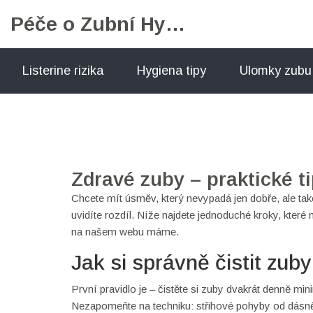
Péče o Zubní Hygienu
Listerine rizika
Hygiena tipy
Ulomky zubu
Zdravé zuby – praktické t
Chcete mít úsměv, který nevypadá jen dobře, ale ta
uvidíte rozdíl. Níže najdete jednoduché kroky, které 
na našem webu máme.
Jak si správně čistit zuby
První pravidlo je – čistěte si zuby dvakrát denně mi
Nezapomeňte na techniku: střihové pohyby od dásně k