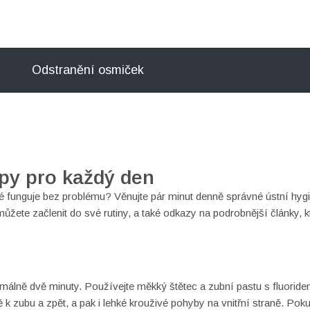
Odstranění osmiček
ipy pro každý den
ké funguje bez problému? Věnujte pár minut denně správné ústní hyg
můžete začlenit do své rutiny, a také odkazy na podrobnější články, k
nimálně dvě minuty. Používejte měkký štětec a zubní pastu s fluoride
 zubu a zpět, a pak i lehké krouživé pohyby na vnitřní straně. Pok