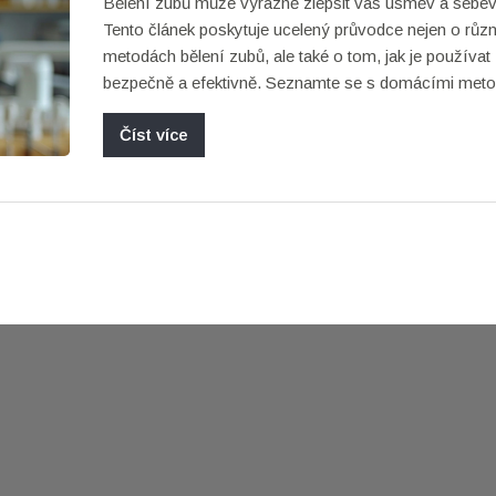
Bělení zubů může výrazně zlepšit váš úsměv a sebe
Tento článek poskytuje ucelený průvodce nejen o růz
metodách bělení zubů, ale také o tom, jak je používat
bezpečně a efektivně. Seznamte se s domácími meto
profesionálním bělením u zubaře a důležitými tipy pro
Číst více
dlouhotrvajícího výsledku.