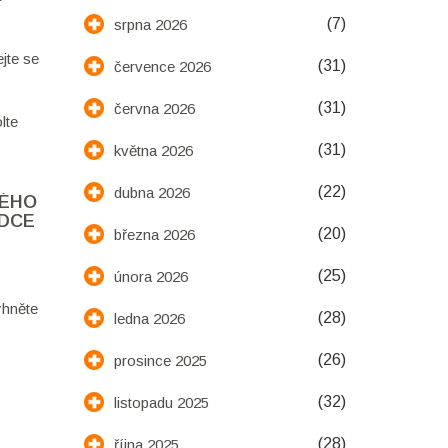
(7)
srpna 2026
jte se
(31)
července 2026
(31)
června 2026
lte
(31)
května 2026
(22)
dubna 2026
NÉHO
ODCE
(20)
března 2026
(25)
února 2026
yhněte
(28)
ledna 2026
(26)
prosince 2025
(32)
listopadu 2025
(28)
října 2025