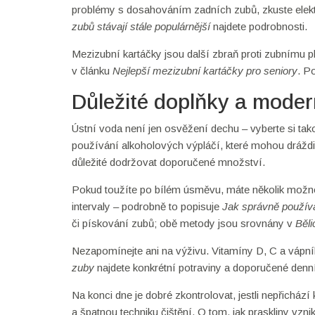
problémy s dosahováním zadních zubů, zkuste elektr
zubů stávají stále populárnější
najdete podrobnosti.
Mezizubní kartáčky jsou další zbraň proti zubnímu p
v článku
Nejlepší mezizubní kartáčky pro seniory
. P
Důležité doplňky a mode
Ústní voda není jen osvěžení dechu – vyberte si ta
používání alkoholových výpláčí, které mohou dráždi
důležité dodržovat doporučené množství.
Pokud toužíte po bílém úsměvu, máte několik možno
intervaly – podrobně to popisuje
Jak správně používa
či pískování zubů; obě metody jsou srovnány v
Běli
Nezapomínejte ani na výživu. Vitamíny D, C a vápní
zuby
najdete konkrétní potraviny a doporučené denn
Na konci dne je dobré zkontrolovat, jestli nepřichází
a špatnou techniku čištění. O tom, jak praskliny vzni