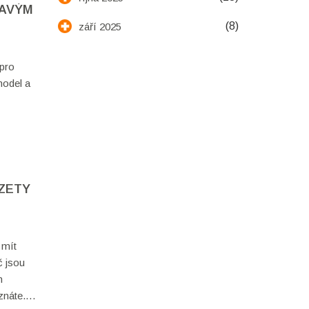
RAVÝM
(8)
září 2025
 pro
model a
AZETY
 mít
č jsou
h
znáte.