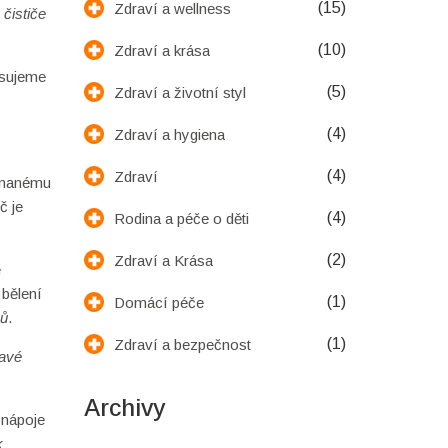
(15)
Zdraví a wellness
 čističe
(10)
Zdraví a krása
isujeme
(5)
Zdraví a životní styl
(4)
Zdraví a hygiena
(4)
Zdraví
ehnanému
č je
(4)
Rodina a péče o děti
(2)
Zdraví a Krása
é
 bělení
(1)
Domácí péče
bů
.
(1)
Zdraví a bezpečnost
ravé
Archivy
 nápoje
k