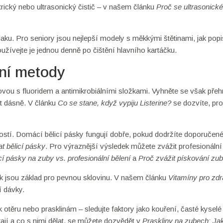
ický nebo ultrasonický čistič – v našem článku
Proč se ultrasonické
laku. Pro seniory jsou nejlepší modely s měkkými štětinami, jak pop
oužívejte je jednou denně po čištění hlavního kartáčku.
rní metody
kovou s fluoridem a antimikrobiálními složkami. Vyhněte se však př
t dásně. V článku
Co se stane, když vypiju Listerine?
se dozvíte, pro
stí. Domácí bělicí pásky fungují dobře, pokud dodržíte doporučen
t bělicí pásky
. Pro výraznější výsledek můžete zvážit profesionální
cí pásky na zuby vs. profesionální bělení
a
Proč zvážit pískování zu
k jsou základ pro pevnou sklovinu. V našem článku
Vitamíny pro zd
í dávky.
 k otěru nebo prasklinám – sledujte faktory jako kouření, časté kyselé
kají a co s nimi dělat, se můžete dozvědět v
Praskliny na zubech: Ja