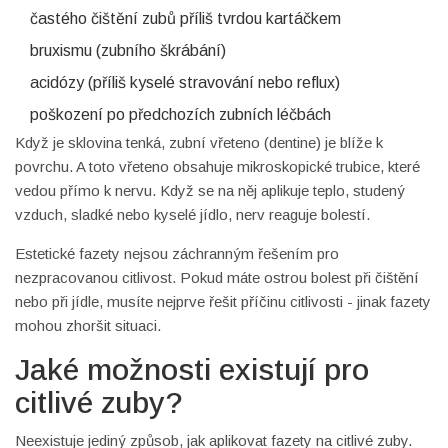
častého čištění zubů příliš tvrdou kartáčkem
bruxismu (zubního škrábání)
acidózy (příliš kyselé stravování nebo reflux)
poškození po předchozích zubních léčbách
Když je sklovina tenká, zubní vřeteno (dentine) je blíže k
povrchu. A toto vřeteno obsahuje mikroskopické trubice, které
vedou přímo k nervu. Když se na něj aplikuje teplo, studený
vzduch, sladké nebo kyselé jídlo, nerv reaguje bolestí.
Estetické fazety nejsou záchranným řešením pro
nezpracovanou citlivost. Pokud máte ostrou bolest při čištění
nebo při jídle, musíte nejprve řešit příčinu citlivosti - jinak fazety
mohou zhoršit situaci.
Jaké možnosti existují pro
citlivé zuby?
Neexistuje jediný způsob, jak aplikovat fazety na citlivé zuby.