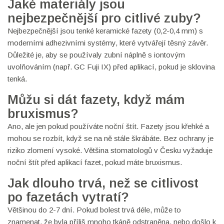
Jaké materiály jsou
nejbezpečnější pro citlivé zuby?
Nejbezpečnější jsou tenké keramické fazety (0,2-0,4 mm) s
moderními adhezivními systémy, které vytvářejí těsný závěr.
Důležité je, aby se používaly zubní náplně s iontovým
uvolňováním (např. GC Fuji IX) před aplikací, pokud je sklovina
tenká.
Můžu si dát fazety, když mám
bruxismus?
Ano, ale jen pokud používáte noční štít. Fazety jsou křehké a
mohou se rozbít, když se na ně stále škrábáte. Bez ochrany je
riziko zlomení vysoké. Většina stomatologů v Česku vyžaduje
noční štít před aplikací fazet, pokud máte bruxismus.
Jak dlouho trvá, než se citlivost
po fazetách vytratí?
Většinou do 2-7 dní. Pokud bolest trvá déle, může to
znamenat, že byla příliš mnoho tkáně odstraněna, nebo došlo k