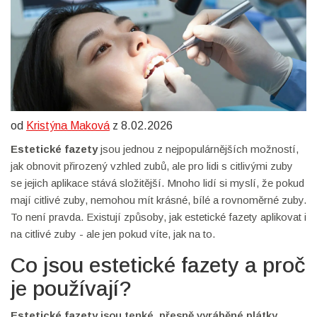
od
Kristýna Maková
z 8.02.2026
Estetické fazety
jsou jednou z nejpopulárnějších možností,
jak obnovit přirozený vzhled zubů, ale pro lidi s citlivými zuby
se jejich aplikace stává složitější. Mnoho lidí si myslí, že pokud
mají citlivé zuby, nemohou mít krásné, bílé a rovnoměrné zuby.
To není pravda. Existují způsoby, jak estetické fazety aplikovat i
na citlivé zuby - ale jen pokud víte, jak na to.
Co jsou estetické fazety a proč
je používají?
Estetické fazety
jsou tenké, přesně vyráběné plátky