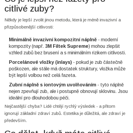
citlivé zuby?
Někdy je lepší zvolit jinou metodu, která je méně invazivní a
přizpůsobenější citlivosti:
Minimálně invazivní kompozitní náplně
- moderní
kompozity (např.
3M Filtek Supreme
) mohou zlepšit
vzhled zubů bez brusení a s minimálním rizikem citlivosti.
Porcelánové vložky (inlays)
- pokud je zub částečně
poškozen, ale stále má dostatek struktury, vložka může
být lepší volbou než celá fazeta.
Zubní náplně s iontovým uvolňováním
- tyto náplně
nejen zpevňují zub, ale i postupně obnovují sklovinu. Jsou
ideální pro dlouhodobou péči.
Nejčastější chyba? Lidé chtějí rychlý výsledek - a přitom
ignorují základní zdraví zubů. Estetika je důležitá, ale zdraví je
především.