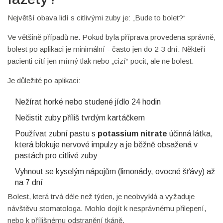
Největší obava lidí s citlivými zuby je: „Bude to bolet?“
Ve většině případů ne. Pokud byla příprava provedena správně,
bolest po aplikaci je minimální - často jen do 2-3 dní. Někteří
pacienti cítí jen mírný tlak nebo „cizí“ pocit, ale ne bolest.
Je důležité po aplikaci:
Nežírat horké nebo studené jídlo 24 hodin
Nečistit zuby příliš tvrdým kartáčkem
Používat zubní pastu s
potassium nitrate
účinná látka,
která blokuje nervové impulzy a je běžně obsažená v
pastách pro citlivé zuby
Vyhnout se kyselým nápojům (limonády, ovocné šťávy) až
na 7 dní
Bolest, která trvá déle než týden, je neobvyklá a vyžaduje
návštěvu stomatologa. Mohlo dojít k nesprávnému přilepení,
nebo k přílišnému odstranění tkáně.