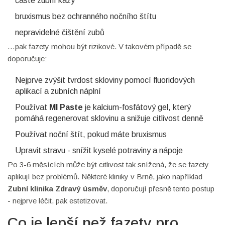
časté zubní kazy
bruxismus bez ochranného nočního štítu
nepravidelné čištění zubů
…pak fazety mohou být rizikové. V takovém případě se
doporučuje:
Nejprve zvýšit tvrdost skloviny pomocí fluoridových
aplikací a zubních náplní
Používat
MI Paste
je kalcium-fosfátový gel, který
pomáhá regenerovat sklovinu a snižuje citlivost
denně
Používat noční štít, pokud máte bruxismus
Upravit stravu - snížit kyselé potraviny a nápoje
Po 3-6 měsících může být citlivost tak snížená, že se fazety
aplikují bez problémů. Některé kliniky v Brně, jako například
Zubní klinika Zdravý úsměv
, doporučují přesně tento postup
- nejprve léčit, pak estetizovat.
Co je lepší než fazety pro