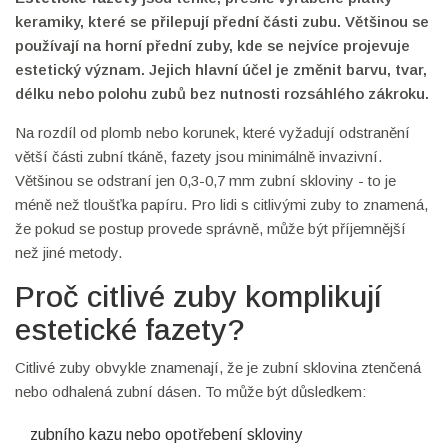
keramiky, které se přilepují přední části zubu. Většinou se
používají na horní přední zuby, kde se nejvíce projevuje
estetický význam. Jejich hlavní účel je změnit barvu, tvar,
délku nebo polohu zubů bez nutnosti rozsáhlého zákroku.
Na rozdíl od plomb nebo korunek, které vyžadují odstranění
větší části zubní tkáně, fazety jsou minimálně invazivní.
Většinou se odstraní jen 0,3-0,7 mm zubní skloviny - to je
méně než tloušťka papíru. Pro lidi s citlivými zuby to znamená,
že pokud se postup provede správně, může být příjemnější
než jiné metody.
Proč citlivé zuby komplikují
estetické fazety?
Citlivé zuby obvykle znamenají, že je zubní sklovina ztenčená
nebo odhalená zubní dásen. To může být důsledkem:
zubního kazu nebo opotřebení skloviny