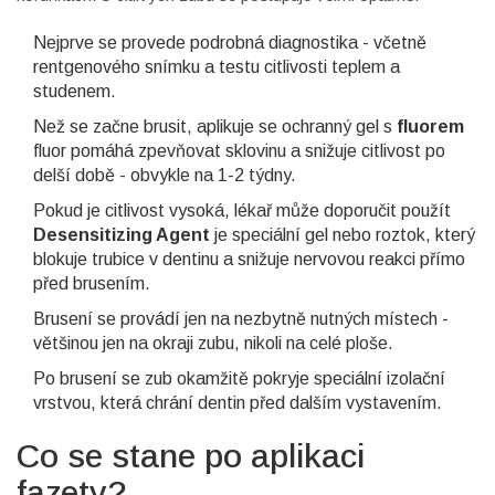
Nejprve se provede podrobná diagnostika - včetně
rentgenového snímku a testu citlivosti teplem a
studenem.
Než se začne brusit, aplikuje se ochranný gel s
fluorem
fluor pomáhá zpevňovat sklovinu a snižuje citlivost po
delší době
- obvykle na 1-2 týdny.
Pokud je citlivost vysoká, lékař může doporučit použít
Desensitizing Agent
je speciální gel nebo roztok, který
blokuje trubice v dentinu a snižuje nervovou reakci
přímo
před brusením.
Brusení se provádí jen na nezbytně nutných místech -
většinou jen na okraji zubu, nikoli na celé ploše.
Po brusení se zub okamžitě pokryje speciální izolační
vrstvou, která chrání dentin před dalším vystavením.
Co se stane po aplikaci
fazety?