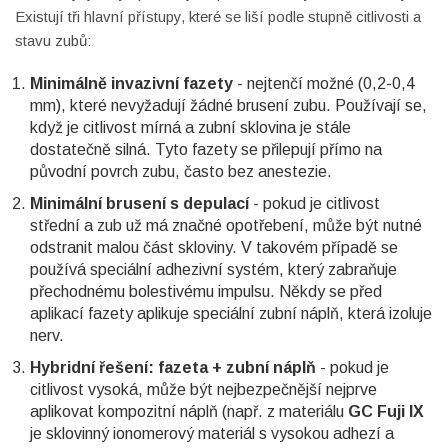
Existují tři hlavní přístupy, které se liší podle stupně citlivosti a
stavu zubů:
Minimálně invazivní fazety
- nejtenčí možné (0,2-0,4
mm), které nevyžadují žádné brusení zubu. Používají se,
když je citlivost mírná a zubní sklovina je stále
dostatečně silná. Tyto fazety se přilepují přímo na
původní povrch zubu, často bez anestezie.
Minimální brusení s depulací
- pokud je citlivost
střední a zub už má značné opotřebení, může být nutné
odstranit malou část skloviny. V takovém případě se
používá speciální adhezivní systém, který zabraňuje
přechodnému bolestivému impulsu. Někdy se před
aplikací fazety aplikuje speciální zubní náplň, která izoluje
nerv.
Hybridní řešení: fazeta + zubní náplň
- pokud je
citlivost vysoká, může být nejbezpečnější nejprve
aplikovat kompozitní náplň (např. z materiálu
GC Fuji IX
je sklovinný ionomerový materiál s vysokou adhezí a