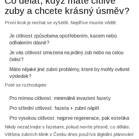
Co dělat, když máte citlivé
zuby a chcete krásný úsměv?
První krok je nechat se vyšetřit. Nejdříve musíte vědět:
Je citlivost způsobena opotřebením, kazem nebo
odhalením dásně?
Je vás citlivost omezena na jediný zub nebo na celou
čelist?
Máte nějaké jiné zubní problémy, které by mohly ovlivnit
výsledek?
Poté se rozhodujete:
Pro mírnou citlivost: minimálně invazivní fazety
Pro střední citlivost: fazeta + zubní náplň
Pro vysokou citlivost: nejprve regenerace, pak estetika
Nikdy nezačínejte s fazetami, pokud nevíte přesně, co děláte.
Většina zubních klinik v Česku dnes používá digitální plánování