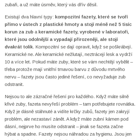
zubaři, a už máte úsměv, který vás dřív děsil.
Existují dva hlavní typy:
kompozitní fazety
,
které se tvoří
přímo v ústech z plastické hmoty a stojí méně než 5 tisíc
korun za zub
a
keramické fazety
,
vyrobené v laboratoři,
které jsou odolnější a vypadají přirozeněji, ale stojí
dvakrát tolik
. Kompozitní se dají opravit, když se poškrábejí.
Keramické ne. Ale keramické nežlutají, neztrácejí lesk a vydrží
10 a více let. Pokud máte zuby, které se vám nechtějí vybělit –
třeba protože mají vnitřní tmavou barvu z důvodu mrtvého
nervu – fazety jsou často jediné řešení, co nevyžaduje zub
odstranit.
Nejsou to ale zázračné řešení pro každého. Když máte silně
křivé zuby, fazeta nevyřeší problém – tam potřebujete rovnátka.
Když je dásně stáhnuté a vidíte krčky zubů, fazety jen zakryjí
problém, ale nezastaví zánět. A když máte zubní kámen pod
dásní, nejprve ho musíte odstranit – jinak se fazeta začne
hýbat a spadne. Fazety nejsou náhradou za hygienu. Jsou jen