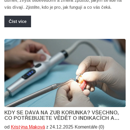
úsměv, zvýšit sebevědomí a změnit způsob, jakým se lidé na
vás dívají. Zjistěte, kdo je pro, jak fungují a co vás čeká.
Číst více
KDY SE DÁVÁ NA ZUB KORUNKA? VŠECHNO,
CO POTŘEBUJETE VĚDĚT O INDIKACÍCH A
PROCESU
od
Kristýna Maková
z 24.12.2025 Komentáře (0)