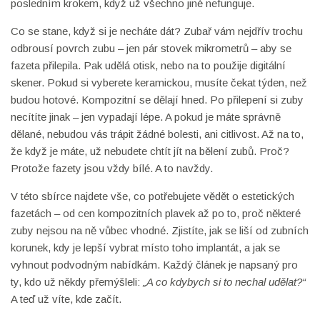
posledním krokem, když už všechno jiné nefunguje.
Co se stane, když si je necháte dát? Zubař vám nejdřív trochu
odbrousí povrch zubu – jen pár stovek mikrometrů – aby se
fazeta přilepila. Pak udělá otisk, nebo na to použije digitální
skener. Pokud si vyberete keramickou, musíte čekat týden, než
budou hotové. Kompozitní se dělají hned. Po přilepení si zuby
necítíte jinak – jen vypadají lépe. A pokud je máte správně
dělané, nebudou vás trápit žádné bolesti, ani citlivost. Až na to,
že když je máte, už nebudete chtít jít na bělení zubů. Proč?
Protože fazety jsou vždy bílé. A to navždy.
V této sbírce najdete vše, co potřebujete vědět o estetických
fazetách – od cen kompozitních plavek až po to, proč některé
zuby nejsou na ně vůbec vhodné. Zjistíte, jak se liší od zubních
korunek, kdy je lepší vybrat místo toho implantát, a jak se
vyhnout podvodným nabídkám. Každý článek je napsaný pro
ty, kdo už někdy přemýšleli:
„A co kdybych si to nechal udělat?“
A teď už víte, kde začít.