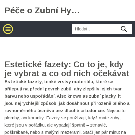
Péče o Zubní Hygienu
Estetické fazety: Co to je, kdy
je vybrat a co od nich očekávat
Estetické fazety
,
tenké vrstvy materiálu, které se
přilepují na přední povrch zubů, aby zlepšily jejich tvar,
barvu nebo uspořádání
. Also known as
zubní placky
, it
jsou nejrychlejší způsob, jak dosáhnout přirozeně bílého a
rovnoměrného úsměvu bez dlouhé ortodoncie
.
Nejsou to
plomby, ani korunky. Fazety se používají, když máte zuby,
které jsou v pořádku, ale vypadají špatně – ztmavlé,
poškrábané, nebo s malými mezerami. Stačí jen pár minut na