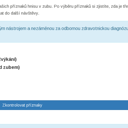
ch příznaků hnisu v zubu. Po výběru příznaků si zjistíte, zda je tř
at do další návštěvy.
ým nástrojem a nezáměnou za odbornou zdravotnickou diagnózu
žvýkání)
ad zubem)
Zkontrolovat příznaky