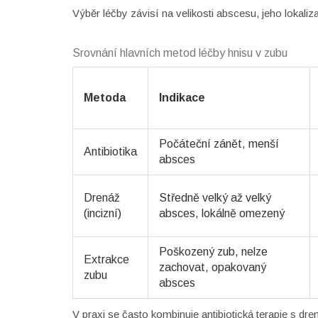
Výběr léčby závisí na velikosti abscesu, jeho lokali
Srovnání hlavních metod léčby hnisu v zubu
Metoda
Indikace
Počáteční zánět, menší
Antibiotika
absces
Drenáž
Středně velký až velký
(incizní)
absces, lokálně omezený
Poškozený zub, nelze
Extrakce
zachovat, opakovaný
zubu
absces
V praxi se často kombinuje antibiotická terapie s dre