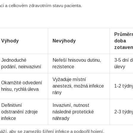
zaci a celkovém zdravotním stavu pacienta.
Průměr
Výhody
Nevýhody
doba
zotaven
Jednoduché
Neřeší hnisovou dutinu,
3‑5 dní 
podání, neinvazivní
rezistence
úlevy
Vyžaduje místní
Okamžité odvedení
anestezii, možná infekce
1‑2 týdn
hnisu, rychlá úleva
rány
Definitivní
Invazivní, nutnost
odstranění zdroje
následné protetické
2‑3 týdn
infekce
náhrady
náží, aby se zamezilo šíření infekce a podpořil hojení.