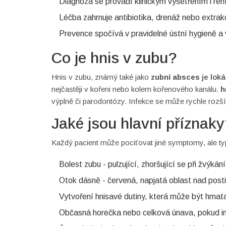
Diagnóza se provádí klinickým vyšetřením i r
Léčba zahrnuje antibiotika, drenáž nebo extrak
Prevence spočívá v pravidelné ústní hygieně a
Co je hnis v zubu?
Hnis v zubu, známý také jako
zubní absces
je
loká
nejčastěji v kořeni nebo kolem kořenového kanálu.
h
výplně či parodontózy. Infekce se může rychle rozší
Jaké jsou hlavní příznak
Každý pacient může pociťovat jiné symptomy, ale typ
Bolest zubu
- pulzující, zhoršující se při žvýkán
Otok dásně
- červená, napjatá oblast nad pos
Vytvoření
hnisavé dutiny
, která může být hmat
Občasná
horečka
nebo celková únava, pokud in