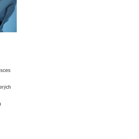
absces
erých
u