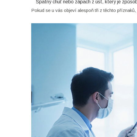
Špatný chuť nebo zápach z úst, který je způso
Pokud se u vás objeví alespoň tři z těchto příznaků