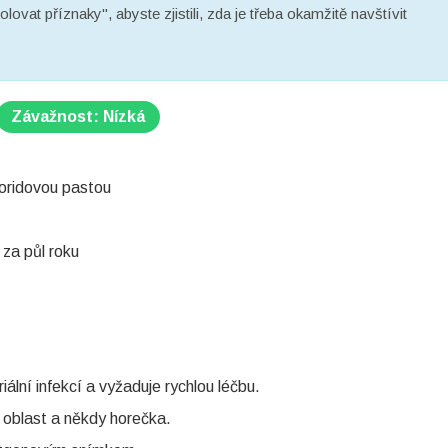
lovat příznaky", abyste zjistili, zda je třeba okamžitě navštívit
Závažnost: Nízká
uoridovou pastou
za půl roku
iální infekcí a vyžaduje rychlou léčbu.
á oblast a někdy horečka.