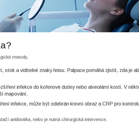
ka?
ogické metody.
ost, otok a viditelné znaky hnisu. Palpace pomáhá zjistit, zda je 
zšíření infekce do kořenové dutiny nebo alveolární kosti. V někt
jší mapování.
íření infekce, může být odebrán krevní obraz a CRP pro kontrol
ačí antibiotika, nebo je nutná chirurgická intervence.