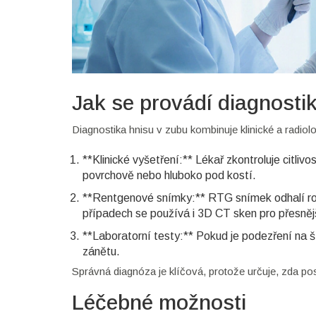
Jak se provádí diagnosti
Diagnostika hnisu v zubu kombinuje klinické a radiol
**Klinické vyšetření:** Lékař zkontroluje citliv
povrchově nebo hluboko pod kostí.
**Rentgenové snímky:**
RTG snímek
odhalí ro
případech se používá i 3D CT sken pro přesně
**Laboratorní testy:** Pokud je podezření na š
zánětu.
Správná diagnóza je klíčová, protože určuje, zda post
Léčebné možnosti