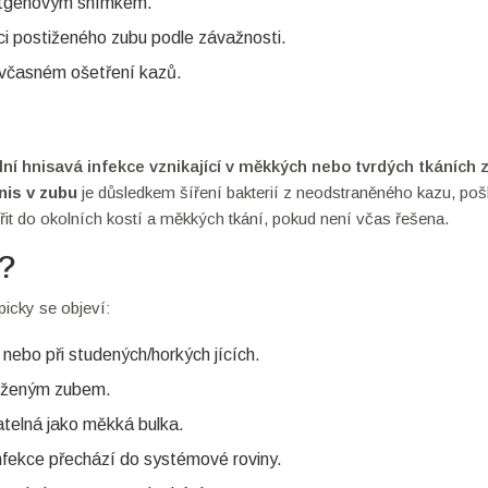
entgenovým snímkem.
ci postiženého zubu podle závažnosti.
 včasném ošetření kazů.
lní hnisavá infekce vznikající v měkkých nebo tvrdých tkáních 
nis v zubu
je důsledkem šíření bakterií z neodstraněného kazu, po
řit do okolních kostí a měkkých tkání, pokud není včas řešena.
y?
icky se objeví:
í nebo při studených/horkých jících.
tiženým zubem.
atelná jako měkká bulka.
fekce přechází do systémové roviny.