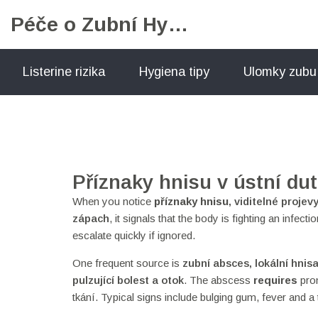
Péče o Zubní Hygienu
Listerine rizika
Hygiena tipy
Ulomky zubu
Příznaky hnisu v ústní du
When you notice
příznaky hnisu
,
viditelné projevy
zápach
, it signals that the body is fighting an infe
escalate quickly if ignored.
One frequent source is
zubní absces
,
lokální hnis
pulzující bolest a otok
. The abscess
requires
prom
tkání. Typical signs include bulging gum, fever and a t