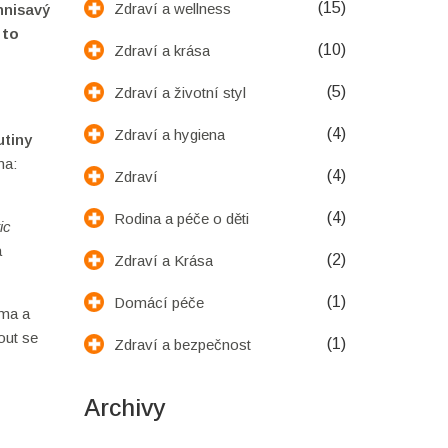
(15)
Zdraví a wellness
hnisavý
 to
(10)
Zdraví a krása
(5)
Zdraví a životní styl
(4)
Zdraví a hygiena
utiny
na:
(4)
Zdraví
(4)
Rodina a péče o děti
ic
á
(2)
Zdraví a Krása
(1)
Domácí péče
oma a
out se
(1)
Zdraví a bezpečnost
Archivy