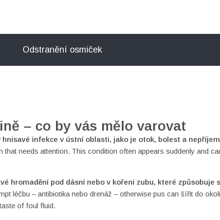
Odstranění osmiček
tině – co by vás mělo varovat
 hnisavé infekce v ústní oblasti, jako je otok, bolest a nepříje
ction that needs attention. This condition often appears suddenly and ca
avé hromadění pod dásní nebo v kořeni zubu, které způsobuje s
pt léčbu – antibiotika nebo drenáž – otherwise pus can šířit do oko
aste of foul fluid.