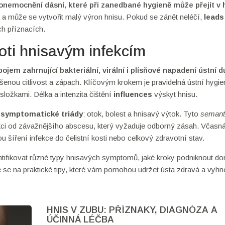
 onemocnění dásní, které při zanedbané hygieně může přejít v 
 a může se vytvořit malý výron hnisu. Pokud se zánět neléčí,
leads
ch příznacích.
oti hnisavým infekcím
pojem zahrnující bakteriální, virální i plísňové napadení ústní d
enou citlivost a zápach. Klíčovým krokem je pravidelná ústní hygie
 složkami. Délka a intenzita čištění
influences
výskyt hnisu.
t
symptomatické triády
: otok, bolest a hnisavý výtok. Tyto
semant
akci od závažnějšího abscesu, který vyžaduje odborný zásah. Včasn
 šíření infekce do čelistní kosti nebo celkový zdravotní stav.
ntifikovat různé typy hnisavých symptomů, jaké kroky podniknout d
 se na praktické tipy, které vám pomohou udržet ústa zdravá a vyhn
HNIS V ZUBU: PŘÍZNAKY, DIAGNÓZA A
ÚČINNÁ LÉČBA