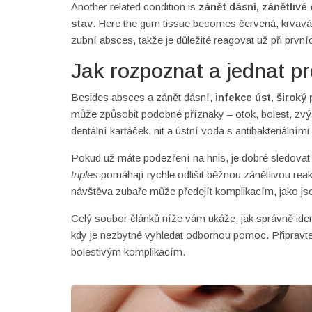
Another related condition is
zánět dásní
,
zánětlivé
stav
. Here the gum tissue becomes červená, krvavá
zubní absces, takže je důležité reagovat už při první
Jak rozpoznat a jednat pr
Besides absces a zánět dásní,
infekce úst
,
široký 
může způsobit podobné příznaky – otok, bolest, zvýš
dentální kartáček, nit a ústní voda s antibakteriálními
Pokud už máte podezření na hnis, je dobré sledova
triples
pomáhají rychle odlišit běžnou zánětlivou re
návštěva zubaře může předejít komplikacím, jako jsou
Celý soubor článků níže vám ukáže, jak správně ide
kdy je nezbytné vyhledat odbornou pomoc. Připravte
bolestivým komplikacím.