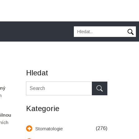
Hledat
mný
n
Kategorie
ilnou
lních
(276)
Stomatologie