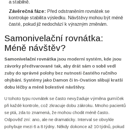
a stabilně.
Závěrečná fáze:
Před odstraněním rovnátek se
kontroluje stabilita výsledku. Návštěvy mohou být méně
časté, pokud již nedochází k výrazným změnám.
Samonivelační rovnátka:
Méně návštěv?
Samonivelační rovnátka
jsou
moderní systém, kde jsou
závorky předtvarované tak, aby drát sám o sobě vedl
zuby do správné polohy bez nutnosti častého ručního
ohýbání
. Systémy jako Damon či In-Ovation slibují kratší
dobu léčby a méně bolestivé návštěvy.
U tohoto typu rovnátek se často nevyžaduje výměna gumíček
při každé kontrole, což zkracuje dobu zákroku. Mnoho pacientů
se ptá, zda to znamená, že mohou chodit méně často.
Odpověď zní: ano, ale ne dramaticky. Interval se obvykle
pohybuje mezi 6 a 8 týdny. Někdy dokonce až 10 týdnů, pokud