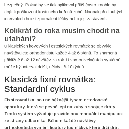
bezpečný. Pokud by se tlak aplikoval příliš často, mohlo by
dojít k poškození kosti nebo kořenů zubů. Naopak při dlouhých
intervalech hrozí zpomalení léčby nebo její zastavení.
Kolikrát do roka musím chodit na
utahání?
U klasických kovových i estetických rovnátek se obvykle
navštěvujete orthodontistu každé 4 až 6 týdnů. To znamená
přibližně 8 až 12 návštěv za rok. U samonivelačních systémů
může být interval delší, někdy i 8-10 týdnů.
Klasická fixní rovnátka:
Standardní cyklus
Fixní rovnátka
jsou
nejběžnější typem ortodoncké
aparatury, která se pevně lepí na zuby a spojuje dráty
.
Tento systém vyžaduje pravidelnou manuální manipulaci
ze strany odborníka. Během každé návštěvy
orthodontista vymění ligatury (gumíčky), které drží drát