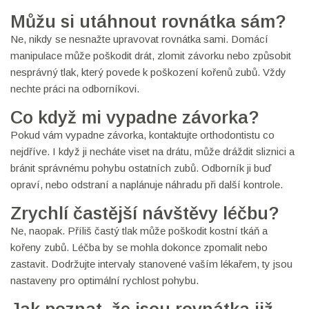
Můžu si utáhnout rovnátka sám?
Ne, nikdy se nesnažte upravovat rovnátka sami. Domácí
manipulace může poškodit drát, zlomit závorku nebo způsobit
nesprávný tlak, který povede k poškození kořenů zubů. Vždy
nechte práci na odborníkovi.
Co když mi vypadne závorka?
Pokud vám vypadne závorka, kontaktujte orthodontistu co
nejdříve. I když ji necháte viset na drátu, může dráždit sliznici a
bránit správnému pohybu ostatních zubů. Odborník ji buď
opraví, nebo odstraní a naplánuje náhradu při další kontrole.
Zrychlí častější návštěvy léčbu?
Ne, naopak. Příliš častý tlak může poškodit kostní tkáň a
kořeny zubů. Léčba by se mohla dokonce zpomalit nebo
zastavit. Dodržujte intervaly stanovené vaším lékařem, ty jsou
nastaveny pro optimální rychlost pohybu.