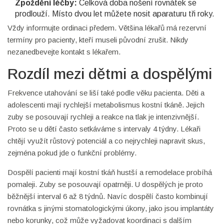
Zpoždění léčby:
Celková doba nošení rovnátek se
prodlouží. Místo dvou let můžete nosit aparaturu tři roky.
Vždy informujte ordinaci předem. Většina lékařů má rezervní
termíny pro pacienty, kteří museli původní zrušit. Nikdy
nezanedbevejte kontakt s lékařem.
Rozdíl mezi dětmi a dospělými
Frekvence utahování se liší také podle věku pacienta. Děti a
adolescenti mají rychlejší metabolismus kostní tkáně. Jejich
zuby se posouvají rychleji a reakce na tlak je intenzivnější.
Proto se u dětí často setkáváme s intervaly 4 týdny. Lékaři
chtějí využít růstový potenciál a co nejrychleji napravit skus,
zejména pokud jde o funkční problémy.
Dospělí pacienti mají kostní tkáň hustší a remodelace probíhá
pomaleji. Zuby se posouvají opatrněji. U dospělých je proto
běžnější interval 6 až 8 týdnů. Navíc dospělí často kombinují
rovnátka s jinými stomatologickými úkony, jako jsou implantáty
nebo korunky, což může vyžadovat koordinaci s dalším