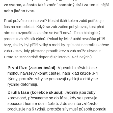
ve svorce, a často také změní samotný drát za ten silnější
nebo jiného tvaru.
Proč právě tento interval? Kostní tkáň kolem zubů potřebuje
čas na remodelaci. Když se zub začne pohybovat, kost před
ním se rozpouští a za ním se tvoří nová. Tento biologický
proces trvá několik týdnů. Pokud by lékař utáhl rovnátka příliš
brzy, tlak by byl příliš velký a mohl by způsobit necrotiku kořene
zubu - stav, kdy přestane proudit krev a zub může uhynout.
Proto se standardně doporučuje interval 4 až 6 týdnů.
První fáze (zarovnávání):
V prvních měsících se
mohou návštěvy konat častěji, například každé 3-4
týdny, protože zuby se posouvají rychleji a dráty se
rychleji deformují.
Druhá fáze (korekce skusu):
Jakmile jsou zuby
zarovnané, přesuneme se do fáze, kdy se upravuje
souosost horní a dolní čelisti. Zde se interval často
prodlužuje na 6 týdnů, protože síly musí působit pomalu