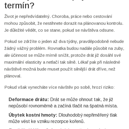
termín?
Život je nepředvídatelný. Choroba, práce nebo cestování
mohou způsobit, že nestihnete dorazit na plánovanou kontrolu.
Je důležité vědět, co se stane, pokud se návštěva odsune.
Pokud se zdržíte o jeden až dva týdny, pravděpodobně nebude
žádný vážný problém. Rovnatka budou nadále působit na zuby,
ale účinnost se může mírně snížit, protože drát již dosáhl své
maximální elasticity a netlačí tak silně. Lékař pak při následné
návštěvě možná bude muset použít silnější drát dříve, než
plánoval.
Pokud však vynecháte více návštěv po sobě, hrozí riziko:
Deformace drátu:
Drát se může ohnout tak, že již
nepůsobí rovnoměrně a začíná tlačit na špatná místa.
Úbytek kostní hmoty:
Dlouhodobý nepřiměřený tlak
může vést ke vzniku rezorpce kořenů.