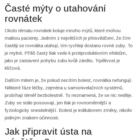
Časté mýty o utahování
rovnátek
Okolo tématu rovnátek koluje mnoho mýtů, které mohou
matkou pacienty. Jedním z největších je přesvědčení, že čím
častěji se rovnátka utahují, tím rychleji dostanu rovné zuby. To
je mylné. Příliš častý tlak vede k protiproduktivním efektům,
jako je zastavení pohybu zubu kvůli zánětu. Trpělivost je
klíčová.
Dalším mitem je, že pokud necítím bolest, rovnátka nefungují.
Některé fáze léčby, zejména u samonivelačních systémů,
probíhají téměř bezbolestně. To neznamená, že se nic neděje.
Zuby se stále posouvají, jen tlak je rovnoměrnější a
fyziologicky snesitelnější. Bolest je indikátorem změny, nikoliv
jediným znakem účinnosti.
Jak připravit ústa na