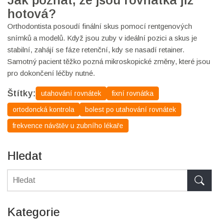
Jak poznat, že jsou rovnátka již
hotová?
Orthodontista posoudí finální skus pomocí rentgenových
snímků a modelů. Když jsou zuby v ideální pozici a skus je
stabilní, zahájí se fáze retenční, kdy se nasadí retainer.
Samotný pacient těžko pozná mikroskopické změny, které jsou
pro dokončení léčby nutné.
Štítky:
utahování rovnátek
fixní rovnátka
ortodoncká kontrola
bolest po utahování rovnátek
frekvence návštěv u zubního lékaře
Hledat
Kategorie