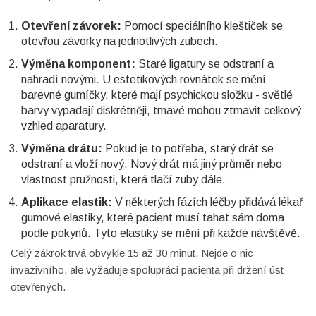
Otevření závorek:
Pomocí speciálního kleštiček se
otevřou závorky na jednotlivých zubech.
Výměna komponent:
Staré ligatury se odstraní a
nahradí novými. U estetikových rovnátek se mění
barevné gumíčky, které mají psychickou složku - světlé
barvy vypadají diskrétněji, tmavé mohou ztmavit celkový
vzhled aparatury.
Výměna drátu:
Pokud je to potřeba, starý drát se
odstraní a vloží nový. Nový drát má jiný průměr nebo
vlastnost pružnosti, která tlačí zuby dále.
Aplikace elastik:
V některých fázích léčby přidává lékař
gumové elastiky, které pacient musí tahat sám doma
podle pokynů. Tyto elastiky se mění při každé návštěvě.
Celý zákrok trvá obvykle 15 až 30 minut. Nejde o nic
invazivního, ale vyžaduje spolupráci pacienta při držení úst
otevřených.