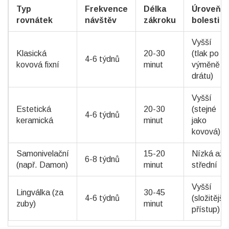
Typ
Frekvence
Délka
Úroveň
rovnátek
návštěv
zákroku
bolesti
Vyšší
Klasická
20-30
(tlak po
4-6 týdnů
kovová fixní
minut
výměně
drátu)
Vyšší
Estetická
20-30
(stejné
4-6 týdnů
keramická
minut
jako
kovová)
Samonivelační
15-20
Nízká až
6-8 týdnů
(např. Damon)
minut
střední
Vyšší
Lingválka (za
30-45
4-6 týdnů
(složitější
zuby)
minut
přístup)