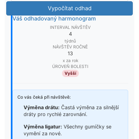
Vypočítat odhad
Váš odhadovaný harmonogram
INTERVAL NÁVŠTĚV
4
týdnů
NÁVŠTĚV ROČNĚ
13
x za rok
ÚROVEŇ BOLESTI
Vyšší
Co vás čeká při návštěvě:
Výměna drátu:
Častá výměna za silnější
dráty pro rychlé zarovnání.
Výměna ligatur:
Všechny gumíčky se
vymění za nové.