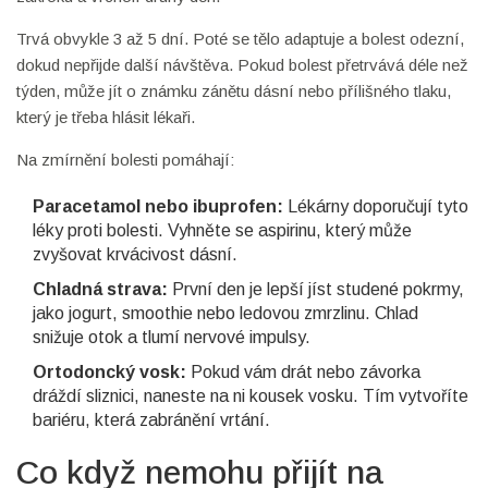
Trvá obvykle 3 až 5 dní. Poté se tělo adaptuje a bolest odezní,
dokud nepřijde další návštěva. Pokud bolest přetrvává déle než
týden, může jít o známku zánětu dásní nebo přílišného tlaku,
který je třeba hlásit lékaři.
Na zmírnění bolesti pomáhají:
Paracetamol nebo ibuprofen:
Lékárny doporučují tyto
léky proti bolesti. Vyhněte se aspirinu, který může
zvyšovat krvácivost dásní.
Chladná strava:
První den je lepší jíst studené pokrmy,
jako jogurt, smoothie nebo ledovou zmrzlinu. Chlad
snižuje otok a tlumí nervové impulsy.
Ortodoncký vosk:
Pokud vám drát nebo závorka
dráždí sliznici, naneste na ni kousek vosku. Tím vytvoříte
bariéru, která zabránění vrtání.
Co když nemohu přijít na