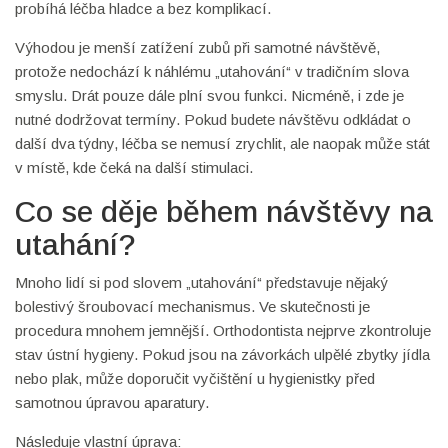
probíhá léčba hladce a bez komplikací.
Výhodou je menší zatížení zubů při samotné návštěvě,
protože nedochází k náhlému „utahování“ v tradičním slova
smyslu. Drát pouze dále plní svou funkci. Nicméně, i zde je
nutné dodržovat termíny. Pokud budete návštěvu odkládat o
další dva týdny, léčba se nemusí zrychlit, ale naopak může stát
v místě, kde čeká na další stimulaci.
Co se děje během návštěvy na
utahání?
Mnoho lidí si pod slovem „utahování“ představuje nějaký
bolestivý šroubovací mechanismus. Ve skutečnosti je
procedura mnohem jemnější. Orthodontista nejprve zkontroluje
stav ústní hygieny. Pokud jsou na závorkách ulpělé zbytky jídla
nebo plak, může doporučit vyčištění u hygienistky před
samotnou úpravou aparatury.
Následuje vlastní úprava: