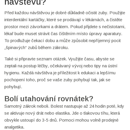
návštěvu?
Před každou návštěvou je dobré důkladně očistit zuby. Použijte
interdentální kartáčky, které se prodávají v lékárnách, a čistěte
prostor mezi závorkami a drátem. Pokud přijdete s nečistotami,
lékař bude muset strávit čas čištěním místo úpravy aparatury.
To prodlužuje čekací dobu a může způsobit nepříjemný pocit
„špinavých“ zubů během zákroku.
Také si připravte seznam otázek. Využijte času, abyste se
zeptali na postup léčby, očekávaný vývoj nebo tipy na ústní
hygienu. Každá návštěva je příležitost k edukaci a lepšímu
pochopení toho, proč se vaše zuby pohybují tak, jak se
pohybují.
Bolí utahování rovnátek?
Samotný zákrok neboli. Bolest nastupuje až 24 hodin poté, kdy
se aktivuje nový drát nebo elastika. Jde o tlakovou tíhu, která
obvykle ustoupí do 3-5 dnů. Pomoci mohou volně prodejné
analgetika.