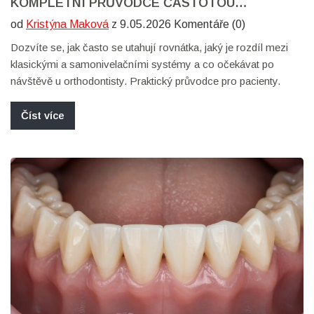
KOMPLETNÍ PRŮVODCE ČASTOTOU
KONTROLY A BOLESTI
od
Kristýna Maková
z 9.05.2026 Komentáře (0)
Dozvíte se, jak často se utahují rovnátka, jaký je rozdíl mezi
klasickými a samonivelačními systémy a co očekávat po
návštěvě u orthodontisty. Praktický průvodce pro pacienty.
Číst více