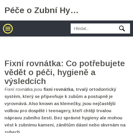
Péče o Zubní Hygienu
Fixní rovnátka: Co potřebujete
vědět o péči, hygieně a
výsledcích
Fixní rovnátka jsou
fixní rovnátka
,
trvalý ortodontický
systém, který se připevňuje k zubům a postupně je
vyrovnává
. Also known as
klemečky
, jsou nejčastější
volbou pro dospělé i teenagery, kteří chtějí trvalou
nápravu zubního šesti. Bez správné hygieny ale mohou
vést k zubnímu kameni, zánětům dásní nebo skvrnám na
zubech.