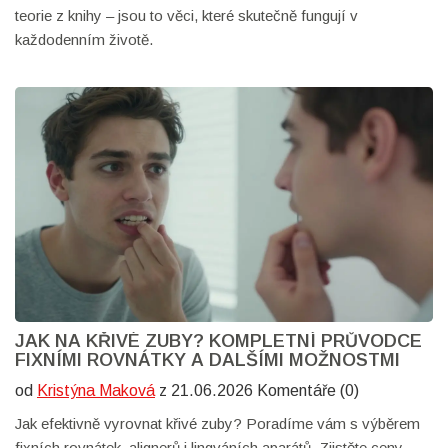
teorie z knihy – jsou to věci, které skutečně fungují v
každodenním životě.
JAK NA KŘIVÉ ZUBY? KOMPLETNÍ PRŮVODCE
FIXNÍMI ROVNÁTKY A DALŠÍMI MOŽNOSTMI
od
Kristýna Maková
z 21.06.2026 Komentáře (0)
Jak efektivně vyrovnat křivé zuby? Poradíme vám s výběrem
fixních rovnátek, alignerů i lingváních aparátů. Zjistěte ceny,