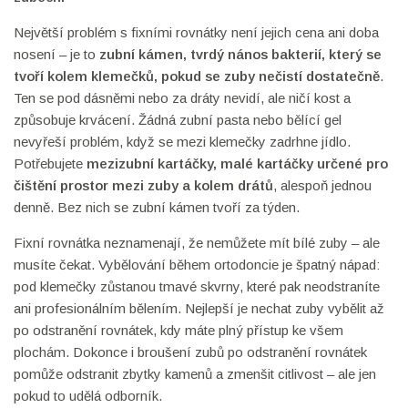
Největší problém s fixními rovnátky není jejich cena ani doba
nosení – je to
zubní kámen
,
tvrdý nános bakterií, který se
tvoří kolem klemečků, pokud se zuby nečistí dostatečně
.
Ten se pod dásněmi nebo za dráty nevidí, ale ničí kost a
způsobuje krvácení. Žádná zubní pasta nebo bělící gel
nevyřeší problém, když se mezi klemečky zadrhne jídlo.
Potřebujete
mezizubní kartáčky
,
malé kartáčky určené pro
čištění prostor mezi zuby a kolem drátů
, alespoň jednou
denně. Bez nich se zubní kámen tvoří za týden.
Fixní rovnátka neznamenají, že nemůžete mít bílé zuby – ale
musíte čekat. Vybělování během ortodoncie je špatný nápad:
pod klemečky zůstanou tmavé skvrny, které pak neodstraníte
ani profesionálním bělením. Nejlepší je nechat zuby vybělit až
po odstranění rovnátek, kdy máte plný přístup ke všem
plochám. Dokonce i broušení zubů po odstranění rovnátek
pomůže odstranit zbytky kamenů a zmenšit citlivost – ale jen
pokud to udělá odborník.