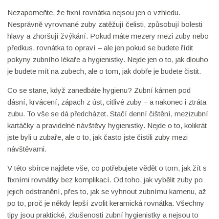
Nezapomeňte, že fixní rovnátka nejsou jen o vzhledu.
Nesprávně vyrovnané zuby zatěžují čelisti, způsobují bolesti
hlavy a zhoršují žvýkání. Pokud máte mezery mezi zuby nebo
předkus, rovnátka to opraví – ale jen pokud se budete řídit
pokyny zubního lékaře a hygienistky. Nejde jen o to, jak dlouho
je budete mít na zubech, ale o tom, jak dobře je budete čistit.
Co se stane, když zanedbáte hygienu? Zubní kámen pod
dásní, krvácení, zápach z úst, citlivé zuby – a nakonec i ztráta
zubu. To vše se dá předcházet. Stačí denní čištění, mezizubní
kartáčky a pravidelné návštěvy hygienistky. Nejde o to, kolikrát
jste byli u zubaře, ale o to, jak často jste čistili zuby mezi
návštěvami.
V této sbírce najdete vše, co potřebujete vědět o tom, jak žít s
fixními rovnátky bez komplikací. Od toho, jak vybělit zuby po
jejich odstranění, přes to, jak se vyhnout zubnímu kamenu, až
po to, proč je někdy lepší zvolit keramická rovnátka. Všechny
tipy jsou praktické, zkušenosti zubní hygienistky a nejsou to