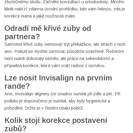
zbytečnému studu. Začněte konzultací u ortodontisty. Mnoho
klinik nabízí zdarma úvodní prohlídku, kde vám řeknou, zda je
korekce nutná a jaké možnosti máte.
Odradí mě křivé zuby od
partnera?
Samotné křivé zuby nemusejí být překážkou, ale strach z nich
ano. Pokud se stydíte usmívat, působíte uzavřeně. Řešením
není nutně dokonalý úsměv, ale práce na sebevědomí a
případná korekce, která vám vrátí radost z úsměvu.
Lze nosit Invisalign na prvním
rande?
Ano, Invisalign alignery lze snadno sundat při jídle a pití. Při
polibku je doporučeno je sundat, aby byly hygienické a
pohodlné. Držte je v čistém obalu poblíž.
Kolik stojí korekce postavení
zubů?