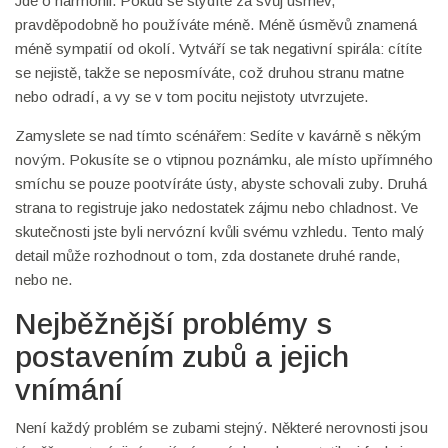
Jde o harmonii. Pokud se stydíte za svůj úsměv,
pravděpodobně ho používáte méně. Méně úsměvů znamená
méně sympatií od okolí. Vytváří se tak negativní spirála: cítíte
se nejistě, takže se neposmíváte, což druhou stranu matne
nebo odradí, a vy se v tom pocitu nejistoty utvrzujete.
Zamyslete se nad tímto scénářem: Sedíte v kavárně s někým
novým. Pokusíte se o vtipnou poznámku, ale místo upřímného
smíchu se pouze pootvíráte ústy, abyste schovali zuby. Druhá
strana to registruje jako nedostatek zájmu nebo chladnost. Ve
skutečnosti jste byli nervózní kvůli svému vzhledu. Tento malý
detail může rozhodnout o tom, zda dostanete druhé rande,
nebo ne.
Nejběžnější problémy s
postavením zubů a jejich
vnímání
Není každý problém se zubami stejný. Některé nerovnosti jsou