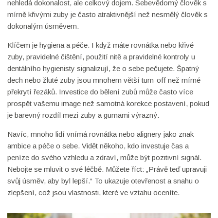
nehledá dokonalost, ale celkový dojem. Sebevědomý člověk s
mírně křivými zuby je často atraktivnější než nesmělý člověk s
dokonalým úsměvem.
Klíčem je hygiena a péče. I když máte rovnátka nebo křivé
zuby, pravidelné čištění, použití nitě a pravidelné kontroly u
dentálního hygienisty signalizují, že o sebe pečujete. Špatný
dech nebo žluté zuby jsou mnohem větší turn-off než mírné
překrytí řezáků. Investice do bělení zubů může často více
prospět vašemu image než samotná korekce postavení, pokud
je barevný rozdíl mezi zuby a gumami výrazný.
Navíc, mnoho lidí vnímá rovnátka nebo alignery jako znak
ambice a péče o sebe. Vidět někoho, kdo investuje čas a
peníze do svého vzhledu a zdraví, může být pozitivní signál.
Nebojte se mluvit o své léčbě. Můžete říct: „Právě teď upravuji
svůj úsměv, aby byl lepší.“ To ukazuje otevřenost a snahu o
zlepšení, což jsou vlastnosti, které ve vztahu oceníte.