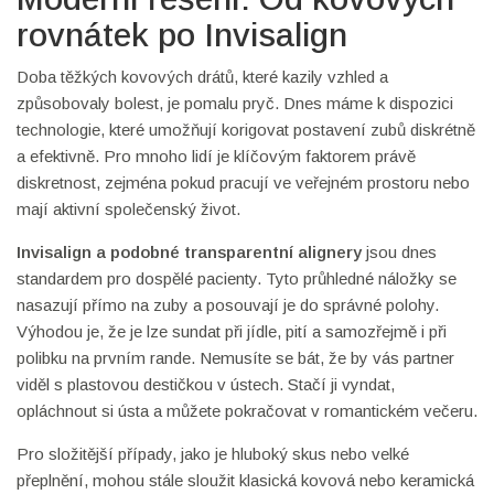
rovnátek po Invisalign
Doba těžkých kovových drátů, které kazily vzhled a
způsobovaly bolest, je pomalu pryč. Dnes máme k dispozici
technologie, které umožňují korigovat postavení zubů diskrétně
a efektivně. Pro mnoho lidí je klíčovým faktorem právě
diskretnost, zejména pokud pracují ve veřejném prostoru nebo
mají aktivní společenský život.
Invisalign
a podobné transparentní alignery
jsou dnes
standardem pro dospělé pacienty. Tyto průhledné náložky se
nasazují přímo na zuby a posouvají je do správné polohy.
Výhodou je, že je lze sundat při jídle, pití a samozřejmě i při
polibku na prvním rande. Nemusíte se bát, že by vás partner
viděl s plastovou destičkou v ústech. Stačí ji vyndat,
opláchnout si ústa a můžete pokračovat v romantickém večeru.
Pro složitější případy, jako je hluboký skus nebo velké
přeplnění, mohou stále sloužit klasická kovová nebo keramická