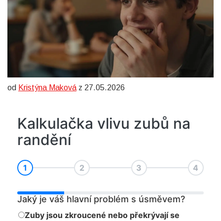
od
Kristýna Maková
z 27.05.2026
Kalkulačka vlivu zubů na
randění
1
2
3
4
Jaký je váš hlavní problém s úsměvem?
Zuby jsou zkroucené nebo překrývají se