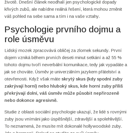
životě. Dnešní článek neodhalí jen psychologické dopady
křivých zubů, ale nabídne reálná řešení, která mohou změnit
váš pohled na sebe sama a tím i na vaše vztahy.
Psychologie prvního dojmu a
role úsměvu
Lidský mozek zpracovává obličej za zlomek sekundy. První
dojem vzniká během prvních deseti minut setkání a až 55 %
tohoto dojmu tvoří neverbální komunikace, tedy jak vypadáte a
jak se chováte. Úsměv je univerzálním jazykem přátelství a
otevřenosti. Když však máte
skrytý skus
(kdy spodní zuby
zakrývají horní) nebo
hluboký skus
, kde horní zuby příliš
překrývají dolní
, váš úsměv může působit nepřirozeně
nebo dokonce agresivně.
Studie z oblasti sociální psychologie ukazují, že lidé s rovnými
zuby jsou vnímáni jako úspěšnější, zdravější a spolehlivější.
To neznamená, že musíte mít dokonalé hollywoodské zuby.