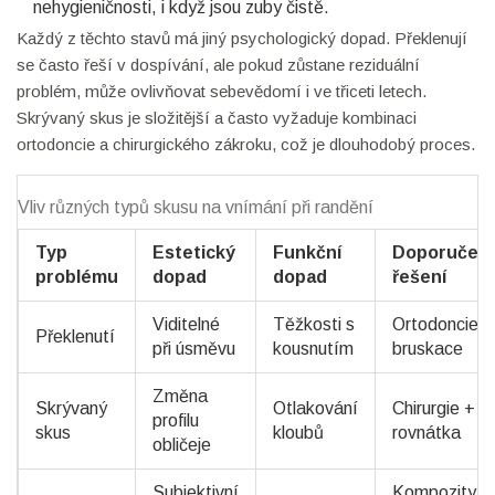
nehygieničnosti, i když jsou zuby čistě.
Každý z těchto stavů má jiný psychologický dopad. Překlenují
se často řeší v dospívání, ale pokud zůstane reziduální
problém, může ovlivňovat sebevědomí i ve třiceti letech.
Skrývaný skus je složitější a často vyžaduje kombinaci
ortodoncie a chirurgického zákroku, což je dlouhodobý proces.
Vliv různých typů skusu na vnímání při randění
Typ
Estetický
Funkční
Doporučen
problému
dopad
dopad
řešení
Viditelné
Těžkosti s
Ortodoncie,
Překlenutí
při úsměvu
kousnutím
bruskace
Změna
Skrývaný
Otlakování
Chirurgie +
profilu
skus
kloubů
rovnátka
obličeje
Subjektivní
Kompozity,