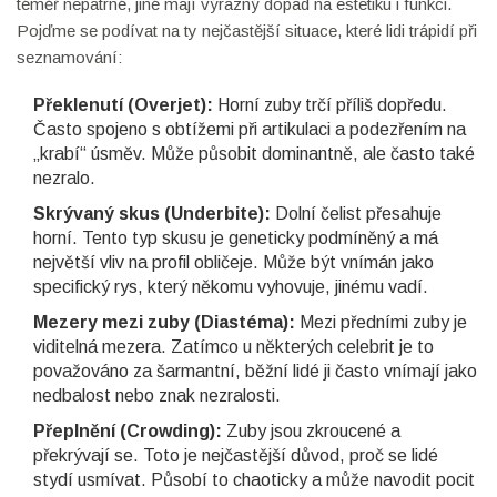
téměř nepatrné, jiné mají výrazný dopad na estetiku i funkci.
Pojďme se podívat na ty nejčastější situace, které lidi trápidí při
seznamování:
Překlenutí (Overjet):
Horní zuby trčí příliš dopředu.
Často spojeno s obtížemi při artikulaci a podezřením na
„krabí“ úsměv. Může působit dominantně, ale často také
nezralo.
Skrývaný skus (Underbite):
Dolní čelist přesahuje
horní. Tento typ skusu je geneticky podmíněný a má
největší vliv na profil obličeje. Může být vnímán jako
specifický rys, který někomu vyhovuje, jinému vadí.
Mezery mezi zuby (Diastéma):
Mezi předními zuby je
viditelná mezera. Zatímco u některých celebrit je to
považováno za šarmantní, běžní lidé ji často vnímají jako
nedbalost nebo znak nezralosti.
Přeplnění (Crowding):
Zuby jsou zkroucené a
překrývají se. Toto je nejčastější důvod, proč se lidé
stydí usmívat. Působí to chaoticky a může navodit pocit