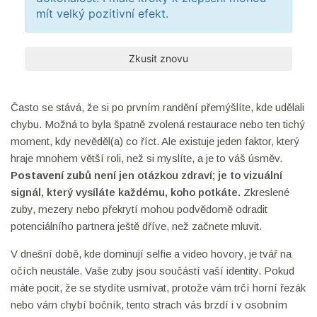
mít velký pozitivní efekt.
Zkusit znovu
Často se stává, že si po prvním randění přemýšlíte, kde udělali
chybu. Možná to byla špatně zvolená restaurace nebo ten tichý
moment, kdy nevěděl(a) co říct. Ale existuje jeden faktor, který
hraje mnohem větší roli, než si myslíte, a je to váš úsměv.
Postavení zubů
není jen otázkou zdraví; je to vizuální
signál, který vysíláte každému, koho potkáte.
Zkreslené
zuby, mezery nebo překrytí mohou podvědomě odradit
potenciálního partnera ještě dříve, než začnete mluvit.
V dnešní době, kde dominují selfie a video hovory, je tvář na
očích neustále. Vaše zuby jsou součástí vaší identity. Pokud
máte pocit, že se stydíte usmívat, protože vám trčí horní řezák
nebo vám chybí bočník, tento strach vás brzdí i v osobním