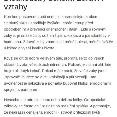
vztahy
Korekce postavení zubů není jen kosmetickým krokem.
Správný skus usnadňuje žvýkání, chrání chrup před
opotřebením a prevenci onemocnění dásní. Lidé s rovnými
zuby si je snáze čistí, což snižuje riziko kazu a paradontózy v
budoucnu. Zdravé zuby znamenají méně bolesti, méně návštěv
u lékaře a vyšší kvalitu života.
Když se cítíte dobře ve svém těle, promítá se to do všech
oblastí života, včetně těch intimních. Polibek je intimní akt, kde
hraje roli dotyk i chuť. Pokud máte pocit, že vaše zuby jsou
„správně“, budete se cítit uvolněněji a přirozeněji. Tato
uvolněnost je nakažlivá a pomáhá budovat hlubší emocionální
spojení s partnerem.
Nenechte se odradit cenou nebo délkou léčby. Ortopedické
zákroky se často dají rozložit na měsíční splátky. A pamatujte,
že nejdražší cena je ta emoční - strácet příležitosti kvůli