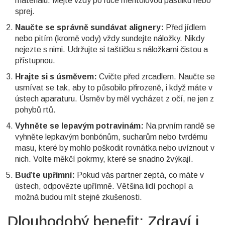
materiálu. Mějte vždy po ruce mentolovou pastilku nebo
sprej.
Naučte se správně sundávat alignery:
Před jídlem
nebo pitím (kromě vody) vždy sundejte náložky. Nikdy
nejezte s nimi. Udržujte si taštičku s náložkami čistou a
přístupnou.
Hrajte si s úsměvem:
Cvičte před zrcadlem. Naučte se
usmívat se tak, aby to působilo přirozeně, i když máte v
ústech aparaturu. Úsměv by měl vycházet z očí, ne jen z
pohybů rtů.
Vyhněte se lepavým potravinám:
Na prvním randě se
vyhněte lepkavým bonbónům, sucharům nebo tvrdému
masu, které by mohlo poškodit rovnátka nebo uvíznout v
nich. Volte měkčí pokrmy, které se snadno žvýkají.
Buďte upřímní:
Pokud vás partner zeptá, co máte v
ústech, odpovězte upřímně. Většina lidí pochopí a
možná budou mít stejné zkušenosti.
Dlouhodobý benefit: Zdraví i