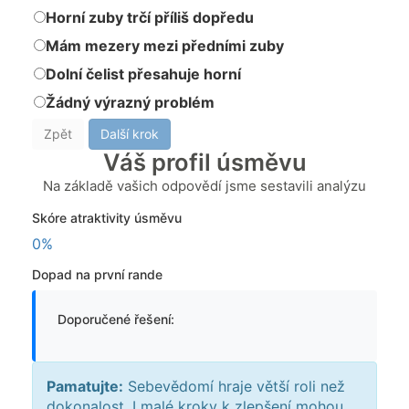
Horní zuby trčí příliš dopředu
Mám mezery mezi předními zuby
Dolní čelist přesahuje horní
Žádný výrazný problém
Zpět
Další krok
Váš profil úsměvu
Na základě vašich odpovědí jsme sestavili analýzu
Skóre atraktivity úsměvu
0%
Dopad na první rande
Doporučené řešení:
Pamatujte:
Sebevědomí hraje větší roli než
dokonalost. I malé kroky k zlepšení mohou