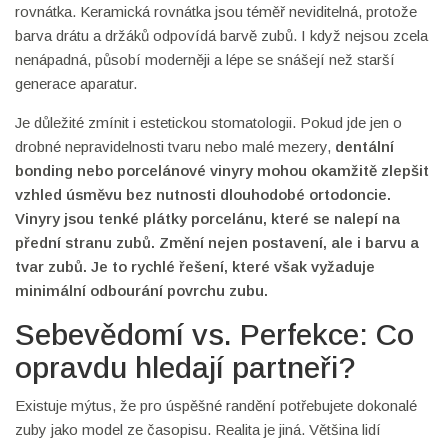
rovnátka. Keramická rovnátka jsou téměř neviditelná, protože
barva drátu a držáků odpovídá barvě zubů. I když nejsou zcela
nenápadná, působí moderněji a lépe se snášejí než starší
generace aparatur.
Je důležité zmínit i estetickou stomatologii. Pokud jde jen o
drobné nepravidelnosti tvaru nebo malé mezery,
dentální
bonding
nebo
porcelánové vinyry
mohou okamžitě zlepšit
vzhled úsměvu bez nutnosti dlouhodobé ortodoncie.
Vinyry jsou tenké plátky porcelánu, které se nalepí na
přední stranu zubů. Změní nejen postavení, ale i barvu a
tvar zubů. Je to rychlé řešení, které však vyžaduje
minimální odbourání povrchu zubu.
Sebevědomí vs. Perfekce: Co
opravdu hledají partneři?
Existuje mýtus, že pro úspěšné randění potřebujete dokonalé
zuby jako model ze časopisu. Realita je jiná. Většina lidí