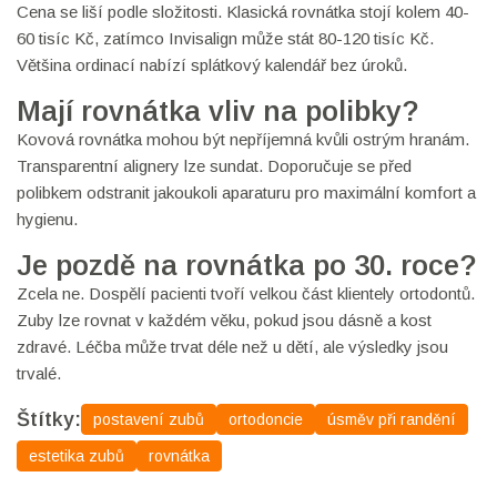
Cena se liší podle složitosti. Klasická rovnátka stojí kolem 40-
60 tisíc Kč, zatímco Invisalign může stát 80-120 tisíc Kč.
Většina ordinací nabízí splátkový kalendář bez úroků.
Mají rovnátka vliv na polibky?
Kovová rovnátka mohou být nepříjemná kvůli ostrým hranám.
Transparentní alignery lze sundat. Doporučuje se před
polibkem odstranit jakoukoli aparaturu pro maximální komfort a
hygienu.
Je pozdě na rovnátka po 30. roce?
Zcela ne. Dospělí pacienti tvoří velkou část klientely ortodontů.
Zuby lze rovnat v každém věku, pokud jsou dásně a kost
zdravé. Léčba může trvat déle než u dětí, ale výsledky jsou
trvalé.
Štítky:
postavení zubů
ortodoncie
úsměv při randění
estetika zubů
rovnátka