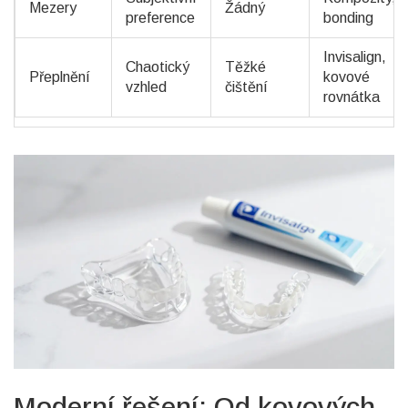
Mezery
Žádný
preference
bonding
Invisalign,
Chaotický
Těžké
Přeplnění
kovové
vzhled
čištění
rovnátka
Moderní řešení: Od kovových