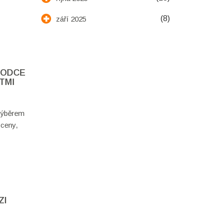
(8)
září 2025
VODCE
TMI
 výběrem
 ceny,
ZI