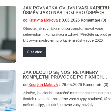
JAK ROVNÁTKA OVLIVNÍ VAŠI KARIÉRU:
ÚSMĚV JAKO NÁSTROJ PRO ÚSPĚCH
od
Kristýna Maková
z 8.06.2026 Komentáře (0)
Objevte, jak rovnátka mohou transformovat vaše
sebevědomí, komunikaci a zdraví. Přečtěte si, proč 
klíčovým nástrojem pro kariérní růst v roce 2026.
Číst více
JAK DLOUHO SE NOSÍ RETAINER?
KOMPLETNÍ PRŮVODCE PO FIXNÍCH
ROVNÁTKÁCH
od
Kristýna Maková
z 28.05.2026 Komentáře (0)
Zjistěte, jak dlouho skutečně musíte nosit retainer po 
fixních rovnátek. Poradíme vám s typy retainerů, fáz
nošení a tipy, jak udržet rovné zuby navždy.