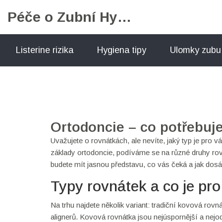
Péče o Zubní Hygienu
Listerine rizika
Hygiena tipy
Ulomky zubu
Ortodoncie – co potřebuje
Uvažujete o rovnátkách, ale nevíte, jaký typ je pro 
základy ortodoncie, podíváme se na různé druhy rov
budete mít jasnou představu, co vás čeká a jak do
Typy rovnátek a co je pro
Na trhu najdete několik variant: tradiční kovová rov
alignerů. Kovová rovnátka jsou nejúspornější a nejod