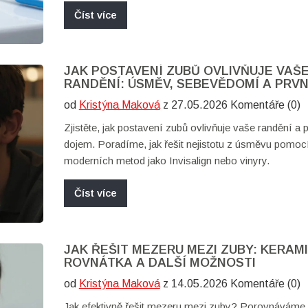
Číst více
JAK POSTAVENÍ ZUBŮ OVLIVŇUJE VAŠ
RANDĚNÍ: ÚSMĚV, SEBEVĚDOMÍ A PRVN
DOJEM
od
Kristýna Maková
z 27.05.2026 Komentáře (0)
Zjistěte, jak postavení zubů ovlivňuje vaše randění a 
dojem. Poradíme, jak řešit nejistotu z úsměvu pomoc
moderních metod jako Invisalign nebo vinyry.
Číst více
JAK ŘEŠIT MEZERU MEZI ZUBY: KERAM
ROVNÁTKA A DALŠÍ MOŽNOSTI
od
Kristýna Maková
z 14.05.2026 Komentáře (0)
Jak efektivně řešit mezeru mezi zuby? Porovnáváme