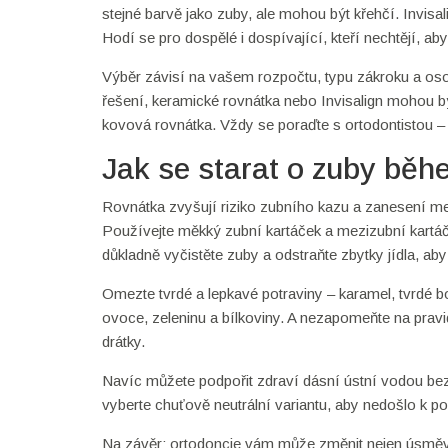
stejné barvě jako zuby, ale mohou být křehčí. Invisali
Hodí se pro dospělé i dospívající, kteří nechtějí, aby 
Výběr závisí na vašem rozpočtu, typu zákroku a os
řešení, keramické rovnátka nebo Invisalign mohou být 
kovová rovnátka. Vždy se poraďte s ortodontistou – 
Jak se starat o zuby běh
Rovnátka zvyšují riziko zubního kazu a zanesení me
Používejte měkký zubní kartáček a mezizubní kartáčk
důkladně vyčistěte zuby a odstraňte zbytky jídla, aby
Omezte tvrdé a lepkavé potraviny – karamel, tvrdé
ovoce, zeleninu a bílkoviny. A nezapomeňte na pravid
drátky.
Navíc můžete podpořit zdraví dásní ústní vodou bez 
vyberte chuťově neutrální variantu, aby nedošlo k p
Na závěr: ortodoncie vám může změnit nejen úsměv, 