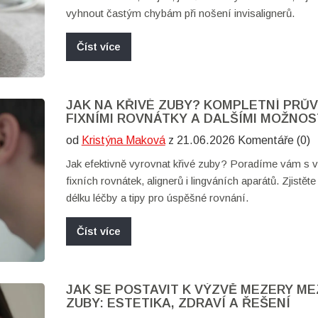
vyhnout častým chybám při nošení invisalignerů.
Číst více
JAK NA KŘIVÉ ZUBY? KOMPLETNÍ PRŮ
FIXNÍMI ROVNÁTKY A DALŠÍMI MOŽNOS
od
Kristýna Maková
z 21.06.2026 Komentáře (0)
Jak efektivně vyrovnat křivé zuby? Poradíme vám s
fixních rovnátek, alignerů i lingváních aparátů. Zjistěte
délku léčby a tipy pro úspěšné rovnání.
Číst více
JAK SE POSTAVIT K VÝZVĚ MEZERY ME
ZUBY: ESTETIKA, ZDRAVÍ A ŘEŠENÍ