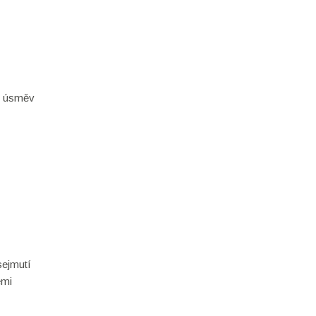
je úsměv
sejmutí
emi