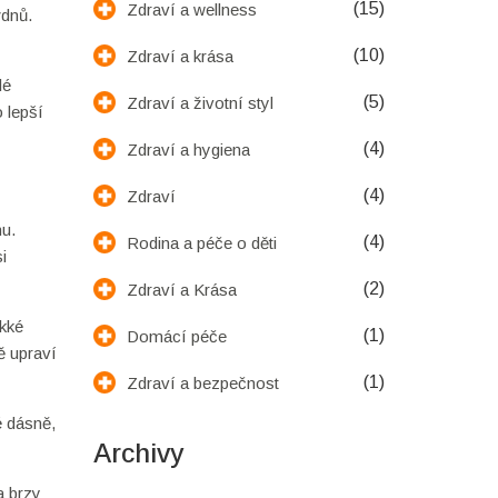
(15)
Zdraví a wellness
ýdnů.
(10)
Zdraví a krása
lé
(5)
Zdraví a životní styl
o lepší
(4)
Zdraví a hygiena
(4)
Zdraví
nu.
(4)
Rodina a péče o děti
i
(2)
Zdraví a Krása
ěkké
(1)
Domácí péče
ě upraví
(1)
Zdraví a bezpečnost
é dásně,
Archivy
a brzy