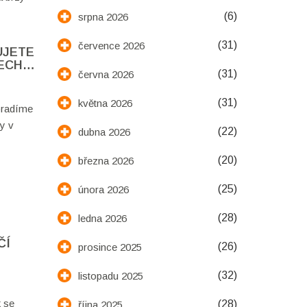
(6)
srpna 2026
(31)
července 2026
UJETE
ECH V
(31)
června 2026
(31)
května 2026
oradíme
y v
(22)
dubna 2026
(20)
března 2026
(25)
února 2026
(28)
ledna 2026
ČÍ
(26)
prosince 2025
(32)
listopadu 2025
k se
(28)
října 2025