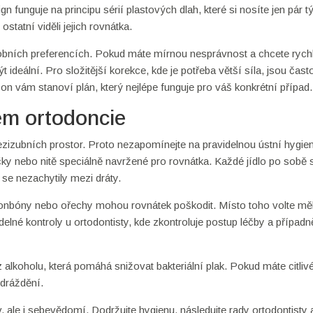
gn funguje na principu sérií plastových dlah, které si nosíte jen pár t
ostatní viděli jejich rovnátka.
obních preferencích. Pokud máte mírnou nesprávnost a chcete rych
ideální. Pro složitější korekce, kde je potřeba větší síla, jsou čast
on vám stanoví plán, který nejlépe funguje pro váš konkrétní případ.
em ortodoncie
zizubních prostor. Proto nezapomínejte na pravidelnou ústní hygie
y nebo nitě speciálně navržené pro rovnátka. Každé jídlo po sobě s
 se nezachytily mezi dráty.
 bonbóny nebo ořechy mohou rovnátek poškodit. Místo toho volte m
elné kontroly u ortodontisty, kde zkontroluje postup léčby a případn
alkoholu, která pomáhá snižovat bakteriální plak. Pokud máte citliv
odráždění.
ale i sebevědomí. Dodržujte hygienu, následujte rady ortodontisty 