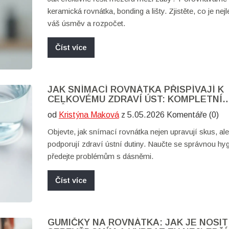
keramická rovnátka, bonding a lišty. Zjistěte, co je nej
váš úsměv a rozpočet.
Číst více
JAK SNÍMACÍ ROVNÁTKA PŘISPÍVAJÍ K
CELKOVÉMU ZDRAVÍ ÚST: KOMPLETNÍ
PRŮVODCE
od
Kristýna Maková
z 5.05.2026 Komentáře (0)
Objevte, jak snímací rovnátka nejen upravují skus, ale
podporují zdraví ústní dutiny. Naučte se správnou hy
předejte problémům s dásněmi.
Číst více
GUMIČKY NA ROVNÁTKA: JAK JE NOSIT