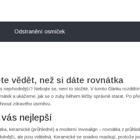
Odstranění osmiček
te vědět, než si dáte rovnátka
vás nejvhodnější? Nebojte se, není to složité. V tomto článku rozdělí
nátek a ukážeme, jak se o zuby během léčby správně starat. Po pře
sáhnout zdravého úsměvu.
 vás nejlepší
nátka, keramické (průhledné) a moderní Invisalign – rovnátka z průhl
olnější, ale jsou viditelná. Keramické se snadno maskují, protože js