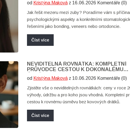
od
Kristýna Maková
z 16.06.2026 Komentáře (0)
Jak řešit mezeru mezi zuby? Poradíme vám s příčina
psychologickými aspekty a konkrétními stomatologic
řešeními jako bonding, veneers nebo ortodoncie.
Číst více
NEVIDITELNÁ ROVNÁTKA: KOMPLETNÍ
PRŮVODCE CESTOU K DOKONALÉMU
ÚSMĚVU
od
Kristýna Maková
z 10.06.2026 Komentáře (0)
Zjistěte vše o neviditelných rovnátkách: ceny v roce 2
výhody, údržbu a pro koho jsou vhodná. Kompletní p
cestou k rovnému úsměvu bez kovových drátků.
Číst více