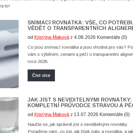
za to!
SNÍMACÍ ROVNÁTKA: VŠE, CO POTŘEB
VĚDĚT O TRANSPARENTNÍCH ALIGNER
ROCE 2026
od
Kristýna Maková
z 4.08.2026 Komentáře (0)
Co jsou snímací rovnátka a jsou vhodná pro vás? P
vám s výběrem, cenami a péčí o transparentní aligner
roce 2026.
Číst více
JAK JÍST S NEVIDITELNÝMI ROVNÁTKY:
KOMPLETNÍ PRŮVODCE STRAVOU A PÉ
od
Kristýna Maková
z 13.07.2026 Komentáře (0)
Naučte se, jak správně jíst s neviditelnými rovnátky.
Poradíme vám, co jíst, jak čistit zuby a rovnátka, a ja