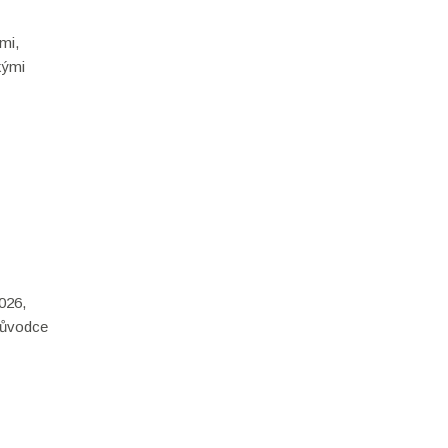
mi,
kými
026,
růvodce