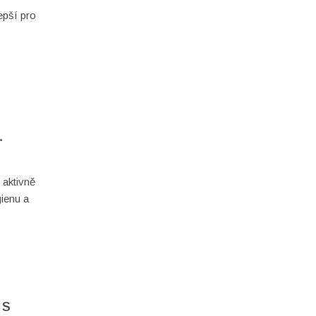
lepší pro
 aktivně
gienu a
 S