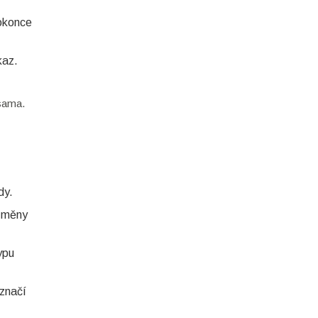
dokonce
kaz.
 sama.
dy.
 změny
ypu
 značí