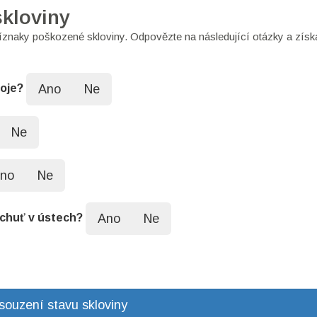
skloviny
íznaky poškozené skloviny. Odpovězte na následující otázky a získ
Ano
Ne
poje?
Ne
no
Ne
Ano
Ne
chuť v ústech?
souzení stavu skloviny