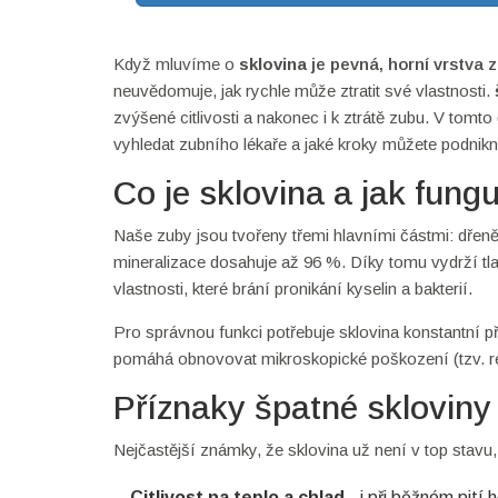
Když mluvíme o
sklovina
je
pevná, horní vrstva 
neuvědomuje, jak rychle může ztratit své vlastnosti.
zvýšené citlivosti a nakonec i k ztrátě zubu. V tomt
vyhledat zubního lékaře a jaké kroky můžete podnikn
Co je sklovina a jak fungu
Naše zuby jsou tvořeny třemi hlavními částmi: dřen
mineralizace dosahuje až 96 %. Díky tomu vydrží tlak 
vlastnosti, které brání pronikání kyselin a bakterií.
Pro správnou funkci potřebuje sklovina konstantní př
pomáhá obnovovat mikroskopické poškození (tzv. re
Příznaky špatné skloviny
Nejčastější známky, že sklovina už není v top stavu,
Citlivost na teplo a chlad
- i při běžném pití