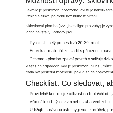
Možnosti opravy: sklovin
Jakmile je poškození potvrzeno, existuje několik ter
vzhled a funkci povrchu bez nutnosti vrtání.
Sklovinová plomba (tzv. „invisalign“ pro zuby) je v
jedné návštěvy. Výhody jsou:
Rychlost - celý proces trvá 20-30 minut.
Estetika - materiál lze sladit s přirozenou barv
Ochrana - plomba zpevní povrch a snižuje riziko
V těžších případech, kdy je poškození hlubší, může
měla být poslední možností, pokud se dá poškození 
Checklist: Co sledovat, a
Pravidelně kontrolujte citlivost na teplo/chlad
Všimněte si bílých skvrn nebo zabarvení zubu - 
Udržujte správnou ústní hygienu - kartáček, pas