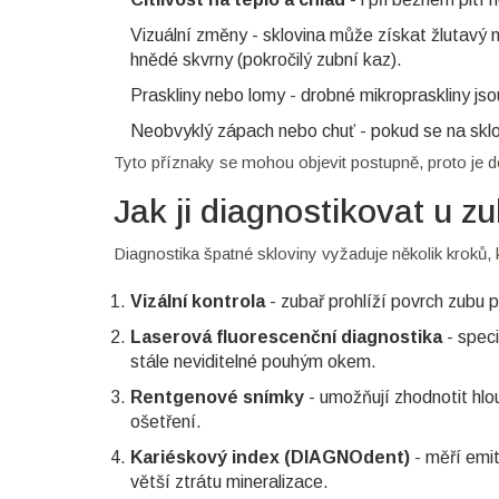
Vizuální změny - sklovina může získat žlutavý 
hnědé skvrny (pokročilý zubní kaz).
Praskliny nebo lomy - drobné mikropraskliny js
Neobvyklý zápach nebo chuť - pokud se na sklo
Tyto příznaky se mohou objevit postupně, proto je d
Jak ji diagnostikovat u z
Diagnostika špatné skloviny vyžaduje několik kroků,
Vizální kontrola
- zubař prohlíží povrch zubu
Laserová fluorescenční diagnostika
- speci
stále neviditelné pouhým okem.
Rentgenové snímky
- umožňují zhodnotit hlo
ošetření.
Kariéskový index (DIAGNOdent)
- měří emit
větší ztrátu mineralizace.