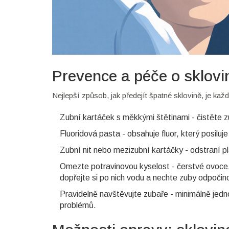
Prevence a péče o sklovi
Nejlepší způsob, jak předejít špatné sklovině, je kaž
Zubní kartáček
s měkkými štětinami - čistěte z
Fluoridová pasta
- obsahuje fluor, který posiluj
Zubní nit
nebo mezizubní kartáčky - odstraní p
Omezte
potravinovou kyselost
- čerstvé ovoce
dopřejte si po nich vodu a nechte zuby odpočin
Pravidelně navštěvujte
zubaře
- minimálně jedn
problémů.