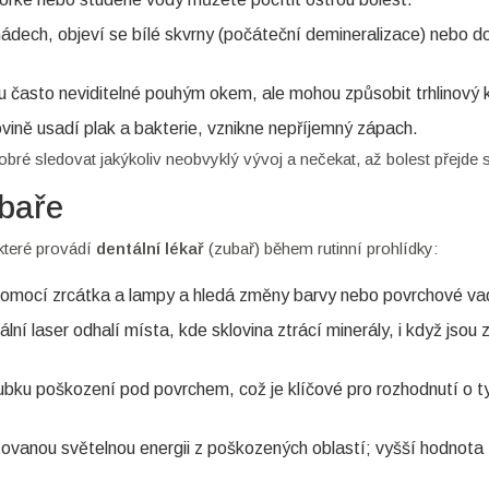
nádech, objeví se bílé skvrny (počáteční demineralizace) nebo 
ou často neviditelné pouhým okem, ale mohou způsobit trhlinový 
vině usadí plak a bakterie, vznikne nepříjemný zápach.
obré sledovat jakýkoliv neobvyklý vývoj a nečekat, až bolest přejde
ubaře
 které provádí
dentální lékař
(zubař) během rutinní prohlídky:
 pomocí zrcátka a lampy a hledá změny barvy nebo povrchové va
ální laser odhalí místa, kde sklovina ztrácí minerály, i když jsou
ubku poškození pod povrchem, což je klíčové pro rozhodnutí o t
ovanou světelnou energii z poškozených oblastí; vyšší hodnota