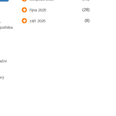
(28)
října 2025
(8)
září 2025
,
 potřeba
lační
erý