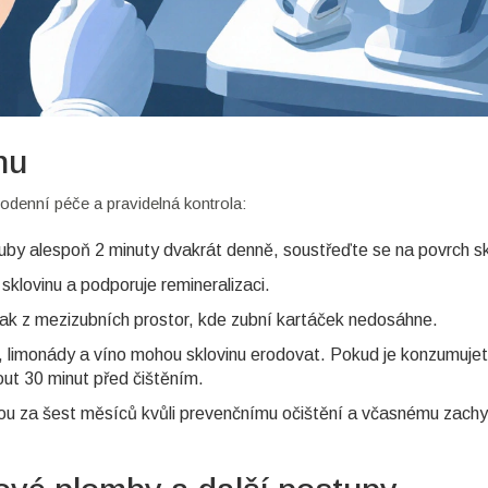
nu
dodenní péče a pravidelná kontrola:
uby alespoň 2 minuty dvakrát denně, soustřeďte se na povrch sk
e sklovinu a podporuje remineralizaci.
lak z mezizubních prostor, kde zubní kartáček nedosáhne.
, limonády a víno mohou sklovinu erodovat. Pokud je konzumujet
out 30 minut před čištěním.
ou za šest měsíců kvůli prevenčnímu očištění a včasnému zach