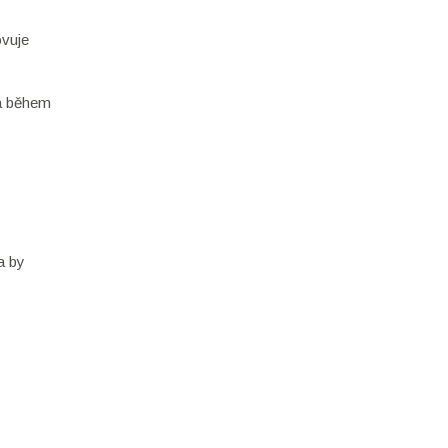
ovuje
na během
a by