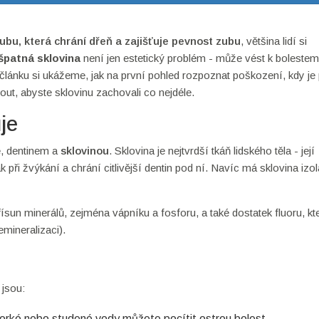
zubu, která chrání dřeň a zajišťuje pevnost zubu
, většina lidí si
špatná sklovina
není jen estetický problém - může vést k bolestem
o článku si ukážeme, jak na první pohled rozpoznat poškození, kdy je
out, abyste sklovinu zachovali co nejdéle.
je
ě, dentinem a
sklovinou
. Sklovina je nejtvrdší tkáň lidského těla - její
při žvýkání a chrání citlivější dentin pod ní. Navíc má sklovina izo
ísun minerálů, zejména vápníku a fosforu, a také dostatek fluoru, kt
mineralizaci).
 jsou:
 horké nebo studené vody můžete pocítit ostrou bolest.