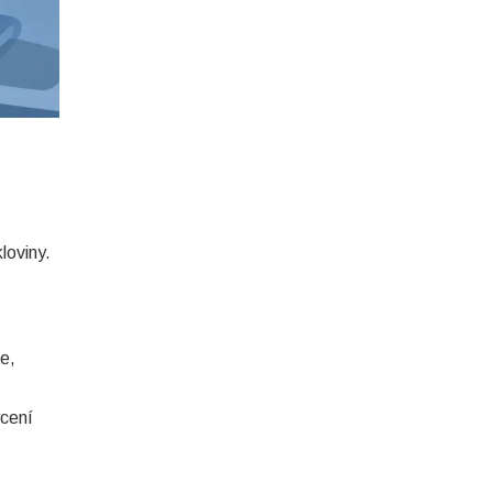
loviny.
e,
ycení