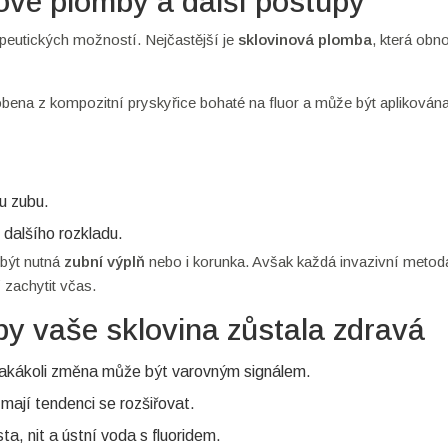
ové plomby a další postupy
apeutických možností. Nejčastější je
sklovinová plomba
, která obn
yrobena z kompozitní pryskyřice bohaté na fluor a může být apliková
ou zubu.
 dalšího rozkladu.
 být nutná
zubní výplň
nebo i korunka. Avšak každá invazivní metod
zachytit včas.
by vaše sklovina zůstala zdravá
 - jakákoli změna může být varovným signálem.
mají tendenci se rozšiřovat.
ta, nit a ústní voda s fluoridem.