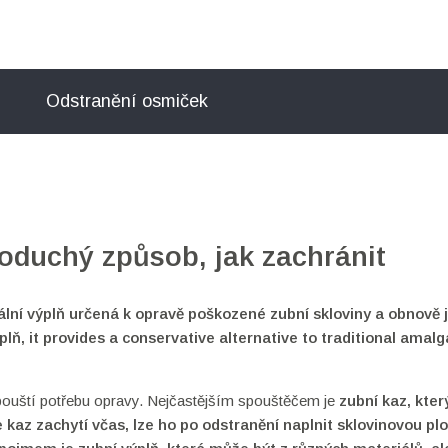
Odstranění osmiček
oduchý způsob, jak zachránit
iální výplň určená k opravě poškozené zubní skloviny a obnově j
plň
, it provides a conservative alternative to traditional ama
pouští potřebu opravy. Nejčastějším spouštěčem je
zubní kaz
, kter
e kaz zachytí včas, lze ho po odstranění naplnit sklovinovou p