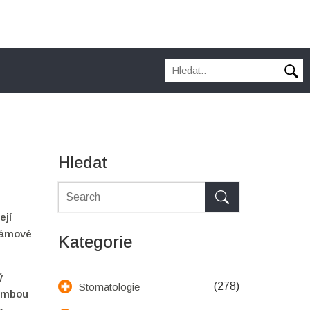
Hledat
ejí
lgámové
Kategorie
ý
(278)
Stomatologie
lombou