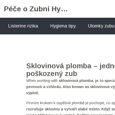
Péče o Zubní Hygienu
Listerine rizika
Hygiena tipy
Ulomky zubu
Sklovinová plomba – jedn
poškozený zub
When working with
sklovinová plomba
,
je to spec
pevnosti a vzhledu
. Also known as
sklovinová vý
výplně.
Prvním krokem k úspěšné plombě je pochopit, co s
rozrušuje sklovinu a vytváří slabé místo. Když s