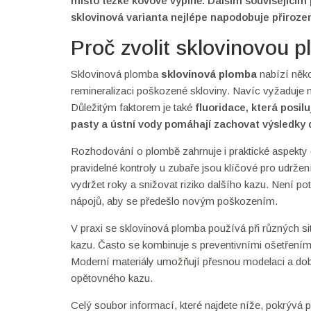
místo těžké kovové výplně. Dalším související
sklovinová varianta nejlépe napodobuje přiroze
Proč zvolit sklovinovou 
Sklovinová plomba
sklovinová plomba
nabízí něko
remineralizaci poškozené skloviny. Navíc vyžaduje 
Důležitým faktorem je také
fluoridace
, která posil
pasty a ústní vody pomáhají zachovat výsledky
Rozhodování o plombě zahrnuje i praktické aspekty d
pravidelné kontroly u zubaře jsou klíčové pro udrž
vydržet roky a snižovat riziko dalšího kazu. Není p
nápojů, aby se předešlo novým poškozením.
V praxi se sklovinová plomba používá při různých s
kazu. Často se kombinuje s preventivními ošetřeními,
Moderní materiály umožňují přesnou modelaci a dobrý 
opětovného kazu.
Celý soubor informací, které najdete níže, pokrývá p