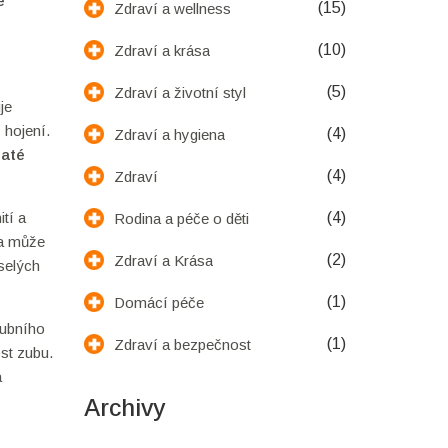
e
(15)
Zdraví a wellness
(10)
Zdraví a krása
(5)
Zdraví a životní styl
je
 hojení.
(4)
Zdraví a hygiena
haté
(4)
Zdraví
tí a
(4)
Rodina a péče o děti
ba může
(2)
Zdraví a Krása
selých
(1)
Domácí péče
zubního
(1)
Zdraví a bezpečnost
ost zubu.
a
Archivy