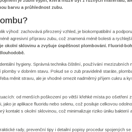
m pojmem je
zubní výplň
, která může být z různých materiálů, al
nou barvu a průhlednost zubu.
plombu?
lik výhod: zachovává přirozený vzhled, je biokompatibilní a podporu
méně agresivní přípravu zubu, což znamená méně bolesti a rychlejší
uje okolní sklovinu a zvyšuje úspěšnost plombování. Fluorid‑bo
 dlouhodobě.
entální hygieny. Správná technika čištění, používání mezizubních ni
ení plomby v dobrém stavu. Pokud se o zub pravidelně staráte, plom
otřeba měnit stravu, ale je vhodné omezit nadměrný příjem cukru a ky
ituacích: od menších poškození po větší křehké místa po ošetření 
 jako je aplikace fluoridu nebo selenu, což posiluje celkovou odoln
kontakt s okolní sklovinou, což minimalizuje riziko úniku bakterií 
raktické rady, prevenční tipy i detailní popisy procedur spojených se