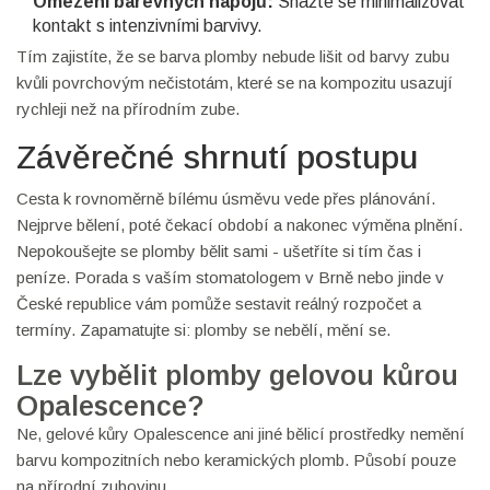
Omezení barevných nápojů:
Snažte se minimalizovat
kontakt s intenzivními barvivy.
Tím zajistíte, že se barva plomby nebude lišit od barvy zubu
kvůli povrchovým nečistotám, které se na kompozitu usazují
rychleji než na přírodním zube.
Závěrečné shrnutí postupu
Cesta k rovnoměrně bílému úsměvu vede přes plánování.
Nejprve bělení, poté čekací období a nakonec výměna plnění.
Nepokoušejte se plomby bělit sami - ušetříte si tím čas i
peníze. Porada s vaším stomatologem v Brně nebo jinde v
České republice vám pomůže sestavit reálný rozpočet a
termíny. Zapamatujte si: plomby se nebělí, mění se.
Lze vybělit plomby gelovou kůrou
Opalescence?
Ne, gelové kůry Opalescence ani jiné bělicí prostředky nemění
barvu kompozitních nebo keramických plomb. Působí pouze
na přírodní zubovinu.