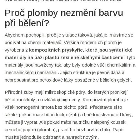
Proč plomby nezmění barvu
při bělení?
Abychom pochopili, proč je situace taková, jaká je, musíme se
podívat na chemii materiálů. Většina moderních plomb je
vyrobena z
kompozitních pryskyřic
, které jsou
syntetické
materiály na bázi plastu zesílené skelnými částicemi
.
Tyto
materiály jsou navrženy tak, aby byly odolné vůči chemikáliím a
mechanickému namáhání. Jejich struktura je pevně daná a
nepropustná pro peroxidové látky obsažené v bělicích gelych.
Přírodní zuby mají mikroskopické póry, do kterých pronikají
bělicí molekuly a rozkládají pigmenty. Kompozitní plomba je
však homogenní hmota bez těchto pórů. Představte si to
takhle: pokud máte bílou tričko (zub) a hnědou skvrnu od kávy,
můžete ji vyprat. Ale pokud máte na tričku nalepený kousek
černého papíru (plomba), praní ho nezbarví na bílo. Papír
musíte jednoduše odstranit a nahradit novým.