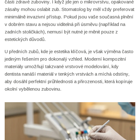
části zdravé zuboviny. I když jde jen o mikrovrstvu, opakované
zásahy mohou oslabit zub. Stomatolog by měl vždy preferovat
minimálně invazivní přístup. Pokud jsou vaše současná plnění
v dobrém stavu a nejsou viditelná při úsměvu (například na
zadních stoličkách), nemusí být nutné je měnit pouze z
estetických důvodů.
U předních zubů, kde je estetika klíčová, je však výměna často
jediným řešením pro dokonalý vzhled. Moderní kompozitní
materiály umožňují takzvané vrstvové modelování, kdy
dentista nanáší materiál v tenkých vrstvách a míchá odstíny,
aby dosáhl perfektní průhlednosti a přirozenosti, která kopíruje
okolní vybělenou zubovinu.