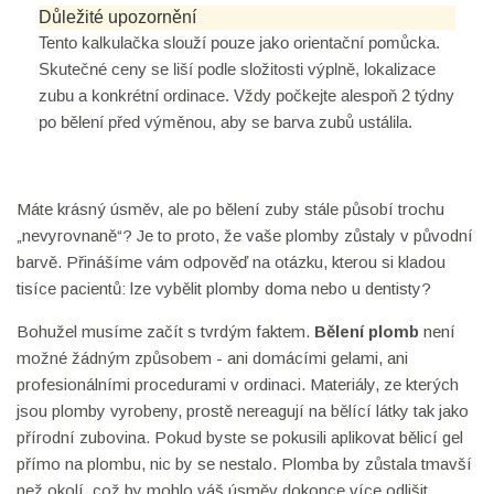
Důležité upozornění
Tento kalkulačka slouží pouze jako orientační pomůcka.
Skutečné ceny se liší podle složitosti výplně, lokalizace
zubu a konkrétní ordinace. Vždy počkejte alespoň 2 týdny
po bělení před výměnou, aby se barva zubů ustálila.
Máte krásný úsměv, ale po bělení zuby stále působí trochu
„nevyrovnaně“? Je to proto, že vaše plomby zůstaly v původní
barvě. Přinášíme vám odpověď na otázku, kterou si kladou
tisíce pacientů: lze vybělit plomby doma nebo u dentisty?
Bohužel musíme začít s tvrdým faktem.
Bělení plomb
není
možné žádným způsobem - ani domácími gelami, ani
profesionálními procedurami v ordinaci. Materiály, ze kterých
jsou plomby vyrobeny, prostě nereagují na bělící látky tak jako
přírodní zubovina. Pokud byste se pokusili aplikovat bělicí gel
přímo na plombu, nic by se nestalo. Plomba by zůstala tmavší
než okolí, což by mohlo váš úsměv dokonce více odlišit.