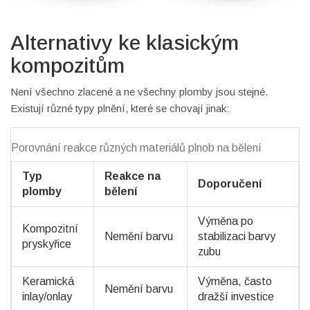
Alternativy ke klasickým
kompozitům
Není všechno zlacené a ne všechny plomby jsou stejné.
Existují různé typy plnění, které se chovají jinak:
Porovnání reakce různých materiálů plnob na bělení
Typ
Reakce na
Doporučení
plomby
bělení
Výměna po
Kompozitní
Nemění barvu
stabilizaci barvy
pryskyřice
zubu
Keramická
Výměna, často
Nemění barvu
inlay/onlay
dražší investice