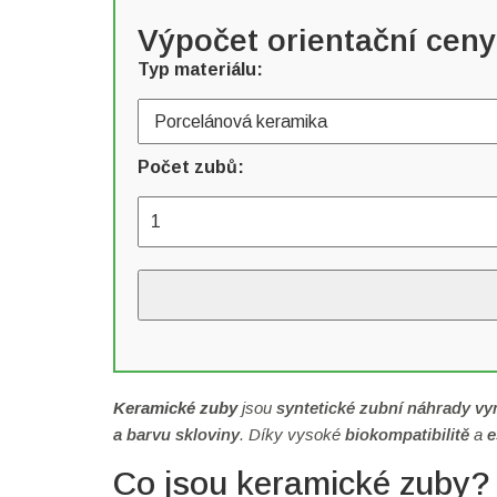
Výpočet orientační cen
Typ materiálu:
Počet zubů:
Keramické zuby
jsou
syntetické zubní náhrady vy
a barvu skloviny
. Díky vysoké
biokompatibilitě
a
e
Co jsou keramické zuby?