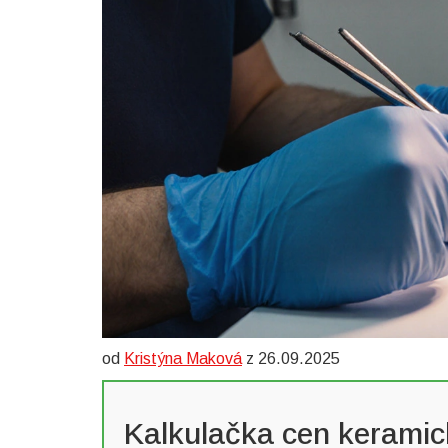
od
Kristýna Maková
z 26.09.2025
Kalkulačka cen kerami