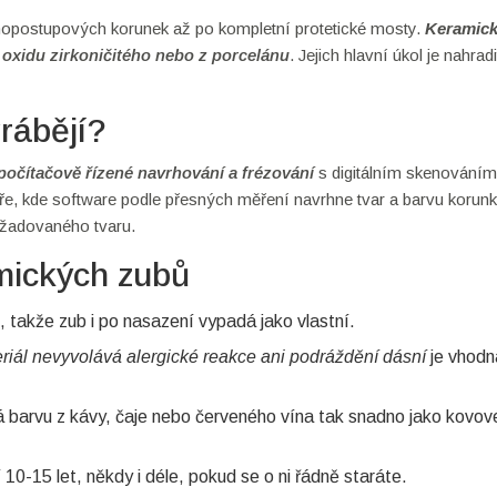
dnopostupových korunek až po kompletní protetické mosty.
Keramic
oxidu zirkoničitého nebo z porcelánu
. Jejich hlavní úkol je nahradi
rábějí?
počítačově řízené navrhování a frézování
s digitálním skenováním
atoře, kde software podle přesných měření navrhne tvar a barvu korun
ožadovaného tvaru.
mických zubů
 takže zub i po nasazení vypadá jako vlastní.
riál nevyvolává alergické reakce ani podráždění dásní
je vhodná
 barvu z kávy, čaje nebo červeného vína tak snadno jako kovov
0-15 let, někdy i déle, pokud se o ni řádně staráte.