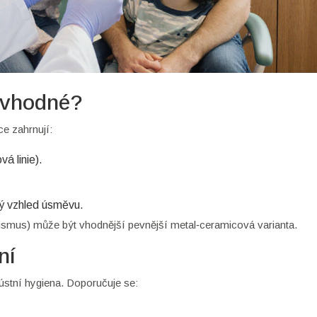
 vhodné?
ce zahrnují:
á linie).
ný vzhled úsměvu.
smus) může být vhodnější pevnější metal‑ceramicová varianta.
ní
 ústní hygiena. Doporučuje se: