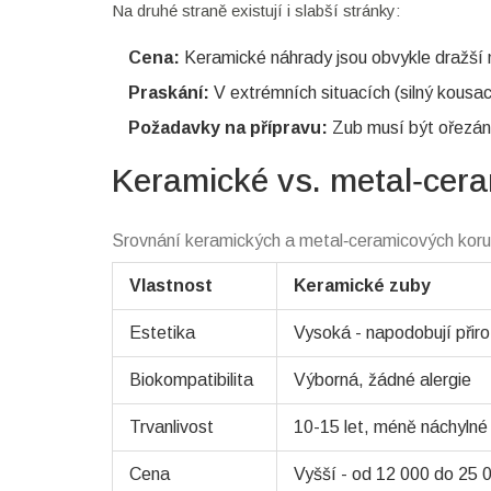
Na druhé straně existují i slabší stránky:
Cena:
Keramické náhrady jsou obvykle dražší 
Praskání:
V extrémních situacích (silný kousa
Požadavky na přípravu:
Zub musí být ořezán 
Keramické vs. metal‑cera
Srovnání keramických a metal‑ceramicových kor
Vlastnost
Keramické zuby
Estetika
Vysoká - napodobují přiro
Biokompatibilita
Výborná, žádné alergie
Trvanlivost
10-15 let, méně náchylné
Cena
Vyšší - od 12 000 do 25 