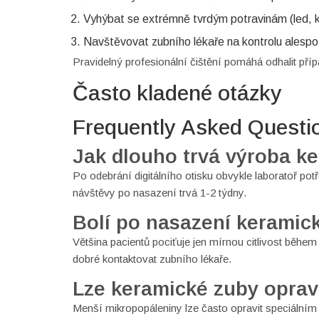
Vyhýbat se extrémně tvrdým potravinám (led, k
Navštěvovat zubního lékaře na kontrolu alespo
Pravidelný profesionální čištění pomáhá odhalit příp
Často kladené otázky
Frequently Asked Questi
Jak dlouho trvá výroba k
Po odebrání digitálního otisku obvykle laboratoř pot
návštěvy po nasazení trvá 1-2 týdny.
Bolí po nasazení keramic
Většina pacientů pociťuje jen mírnou citlivost během 
dobré kontaktovat zubního lékaře.
Lze keramické zuby oprav
Menší mikropopáleniny lze často opravit speciálním