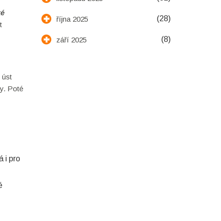
ké
(28)
října 2025
t
(8)
září 2025
 úst
ky. Poté
 i pro
é