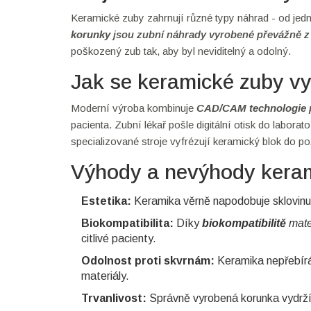
Keramické zuby zahrnují různé typy náhrad - od je
korunky
jsou zubní náhrady vyrobené převážně z 
poškozený zub tak, aby byl neviditelný a odolný.
Jak se keramické zuby vy
Moderní výroba kombinuje
CAD/CAM technologie
pacienta. Zubní lékař pošle digitální otisk do labor
specializované stroje vyfrézují keramický blok do p
Výhody a nevýhody kera
Estetika:
Keramika věrně napodobuje sklovinu,
Biokompatibilita:
Díky
biokompatibilitě
mate
citlivé pacienty.
Odolnost proti skvrnám:
Keramika nepřebírá
materiály.
Trvanlivost:
Správně vyrobená korunka vydrží 1