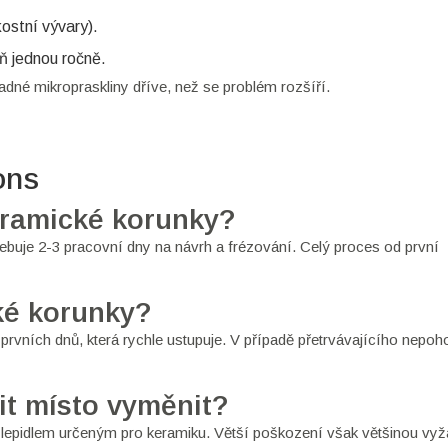
ostní vývary).
ň jednou ročně.
adné mikropraskliny dříve, než se problém rozšíří.
ons
eramické korunky?
řebuje 2-3 pracovní dny na návrh a frézování. Celý proces od první
ké korunky?
prvních dnů, která rychle ustupuje. V případě přetrvávajícího nepoho
it místo vyměnit?
 lepidlem určeným pro keramiku. Větší poškození však většinou vyž