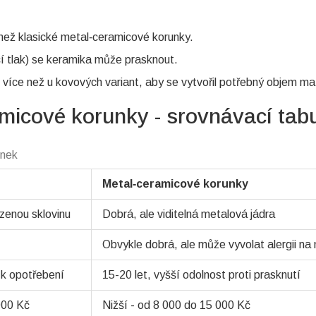
než klasické metal‑ceramicové korunky.
cí tlak) se keramika může prasknout.
více než u kovových variant, aby se vytvořil potřebný objem mat
micové korunky - srovnávací tab
unek
Metal‑ceramicové korunky
zenou sklovinu
Dobrá, ale viditelná metalová jádra
Obvykle dobrá, ale může vyvolat alergii na n
 k opotřebení
15-20 let, vyšší odolnost proti prasknutí
000 Kč
Nižší - od 8 000 do 15 000 Kč