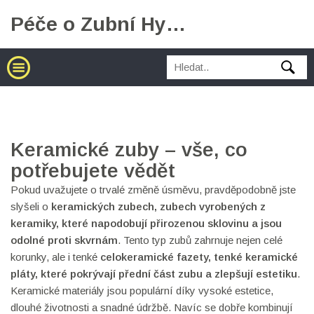
Péče o Zubní Hygienu
Keramické zuby – vše, co
potřebujete vědět
Pokud uvažujete o trvalé změně úsměvu, pravděpodobně jste
slyšeli o
keramických zubech
,
zubech vyrobených z
keramiky, které napodobují přirozenou sklovinu a jsou
odolné proti skvrnám
. Tento typ zubů zahrnuje nejen celé
korunky, ale i tenké
celokeramické fazety
,
tenké keramické
pláty, které pokrývají přední část zubu a zlepšují estetiku
.
Keramické materiály jsou populární díky vysoké estetice,
dlouhé životnosti a snadné údržbě. Navíc se dobře kombinují