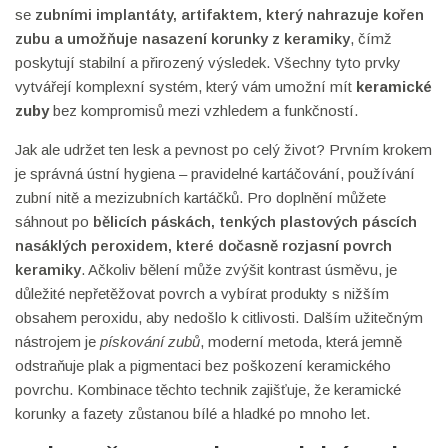
se
zubními implantáty
,
artifaktem, který nahrazuje kořen
zubu a umožňuje nasazení korunky z keramiky
, čímž
poskytují stabilní a přirozený výsledek. Všechny tyto prvky
vytvářejí komplexní systém, který vám umožní mít
keramické
zuby
bez kompromisů mezi vzhledem a funkčností.
Jak ale udržet ten lesk a pevnost po celý život? Prvním krokem
je správná ústní hygiena – pravidelné kartáčování, používání
zubní nitě a mezizubních kartáčků. Pro doplnění můžete
sáhnout po
bělicích páskách
,
tenkých plastových páscích
nasáklých peroxidem, které dočasně rozjasní povrch
keramiky
. Ačkoliv bělení může zvýšit kontrast úsměvu, je
důležité nepřetěžovat povrch a vybírat produkty s nižším
obsahem peroxidu, aby nedošlo k citlivosti. Dalším užitečným
nástrojem je
pískování zubů
, moderní metoda, která jemně
odstraňuje plak a pigmentaci bez poškození keramického
povrchu. Kombinace těchto technik zajišťuje, že keramické
korunky a fazety zůstanou bílé a hladké po mnoho let.