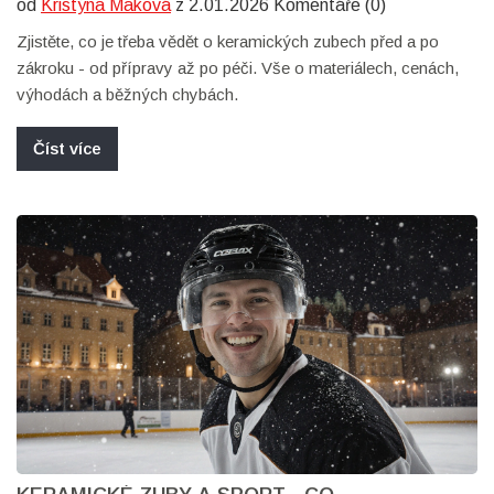
od
Kristýna Maková
z 2.01.2026 Komentáře (0)
Zjistěte, co je třeba vědět o keramických zubech před a po
zákroku - od přípravy až po péči. Vše o materiálech, cenách,
výhodách a běžných chybách.
Číst více