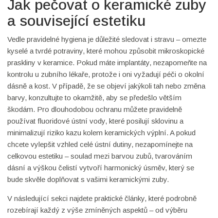
Jak pečovat o keramické zuby
a související estetiku
Vedle pravidelné hygiena je důležité sledovat i stravu – omezte
kyselé a tvrdé potraviny, které mohou způsobit mikroskopické
praskliny v keramice. Pokud máte implantáty, nezapomeňte na
kontrolu u zubního lékaře, protože i oni vyžadují péči o okolní
dásně a kost. V případě, že se objeví jakýkoli tah nebo změna
barvy, konzultujte to okamžitě, aby se předešlo větším
škodám. Pro dlouhodobou ochranu můžete pravidelně
používat fluoridové ústní vody, které posilují sklovinu a
minimalizují riziko kazu kolem keramických výplní. A pokud
chcete vylepšit vzhled celé ústní dutiny, nezapomínejte na
celkovou estetiku – soulad mezi barvou zubů, tvarováním
dásní a výškou čelistí vytvoří harmonický úsměv, který se
bude skvěle doplňovat s vašimi keramickými zuby.
V následující sekci najdete praktické články, které podrobně
rozebírají každý z výše zmíněných aspektů – od výběru