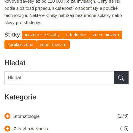
kovové závěsy až po 110 000 Kč za Invisalign. Ceny se liší
podle složitosti případu, zkušeností ortodontisty a použité
technologie. Některé kliniky nabízejí bezúročné splátky nebo
slevy pro studenty.
Štítky:
mezera mezi zuby
ortodoncie
zubní mezera
korekce zubů
zubní rovnání
Hledat
Kategorie
(276)
Stomatologie
(15)
Zdraví a wellness