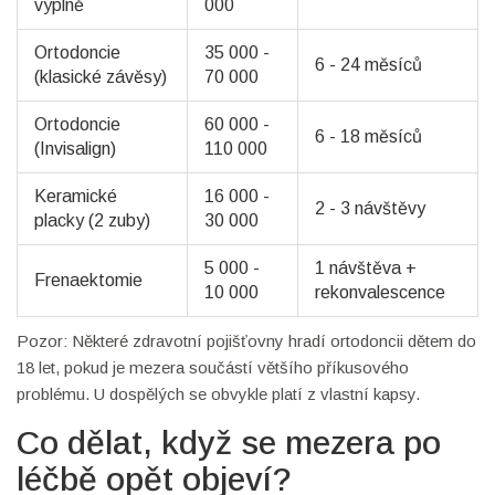
výplně
000
Ortodoncie
35 000 -
6 - 24 měsíců
(klasické závěsy)
70 000
Ortodoncie
60 000 -
6 - 18 měsíců
(Invisalign)
110 000
Keramické
16 000 -
2 - 3 návštěvy
placky (2 zuby)
30 000
5 000 -
1 návštěva +
Frenaektomie
10 000
rekonvalescence
Pozor: Některé zdravotní pojišťovny hradí ortodoncii dětem do
18 let, pokud je mezera součástí většího příkusového
problému. U dospělých se obvykle platí z vlastní kapsy.
Co dělat, když se mezera po
léčbě opět objeví?