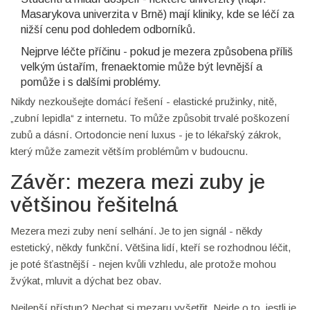
Masarykova univerzita v Brně) mají kliniky, kde se léčí za
nižší cenu pod dohledem odborníků.
Nejprve léčte příčinu - pokud je mezera způsobena příliš
velkým ústařím, frenaektomie může být levnější a
pomůže i s dalšími problémy.
Nikdy nezkoušejte domácí řešení - elastické pružinky, nitě,
„zubní lepidla“ z internetu. To může způsobit trvalé poškození
zubů a dásní. Ortodoncie není luxus - je to lékařský zákrok,
který může zamezit větším problémům v budoucnu.
Závěr: mezera mezi zuby je
většinou řešitelná
Mezera mezi zuby není selhání. Je to jen signál - někdy
estetický, někdy funkční. Většina lidí, kteří se rozhodnou léčit,
je poté šťastnější - nejen kvůli vzhledu, ale protože mohou
žvýkat, mluvit a dýchat bez obav.
Nejlepší přístup? Nechat si mezaru vyšetřit. Nejde o to, jestli je