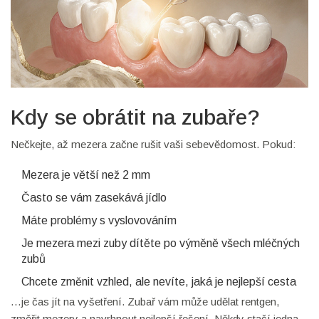
Kdy se obrátit na zubaře?
Nečkejte, až mezera začne rušit vaši sebevědomost. Pokud:
Mezera je větší než 2 mm
Často se vám zasekává jídlo
Máte problémy s vyslovováním
Je mezera mezi zuby dítěte po výměně všech mléčných
zubů
Chcete změnit vzhled, ale nevíte, jaká je nejlepší cesta
…je čas jít na vyšetření. Zubař vám může udělat rentgen,
změřit mezery a navrhnout nejlepší řešení. Někdy stačí jedna