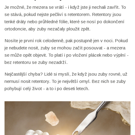
Je možné, že mezera se vrátí - i když jste ji nechali zavřít. To
se stává, pokud nejste pečliví s retentorem. Retentory jsou
tenké dráty nebo průhledné fólie, které se nosí po dokončení
ortodoncie, aby zuby nezačaly ploužit zpět.
Nosíte je první rok celodenně, pak postupně jen v noci. Pokud
je nebudete nosit, zuby se mohou začít posouvat - a mezera
se může opět objevit. To platí i po vložení plácek nebo výplní -
bez retentoru se zuby nezadrží.
Nejčastější chyba? Lidé si myslí, že když jsou zuby rovné, už
nemusí nosit retentory. To je největší omyl. Bez nich se zuby
pohybují celý život - a to i po deseti letech.