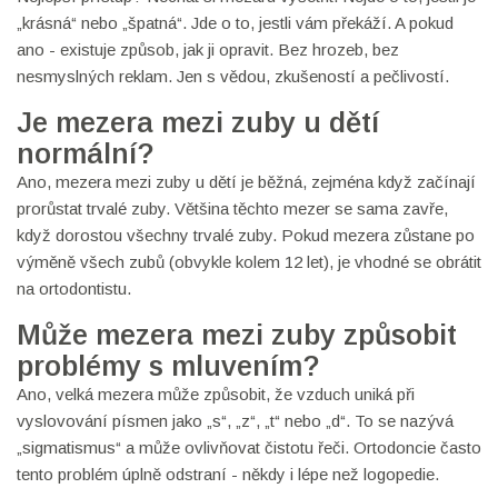
„krásná“ nebo „špatná“. Jde o to, jestli vám překáží. A pokud
ano - existuje způsob, jak ji opravit. Bez hrozeb, bez
nesmyslných reklam. Jen s vědou, zkušeností a pečlivostí.
Je mezera mezi zuby u dětí
normální?
Ano, mezera mezi zuby u dětí je běžná, zejména když začínají
prorůstat trvalé zuby. Většina těchto mezer se sama zavře,
když dorostou všechny trvalé zuby. Pokud mezera zůstane po
výměně všech zubů (obvykle kolem 12 let), je vhodné se obrátit
na ortodontistu.
Může mezera mezi zuby způsobit
problémy s mluvením?
Ano, velká mezera může způsobit, že vzduch uniká při
vyslovování písmen jako „s“, „z“, „t“ nebo „d“. To se nazývá
„sigmatismus“ a může ovlivňovat čistotu řeči. Ortodoncie často
tento problém úplně odstraní - někdy i lépe než logopedie.