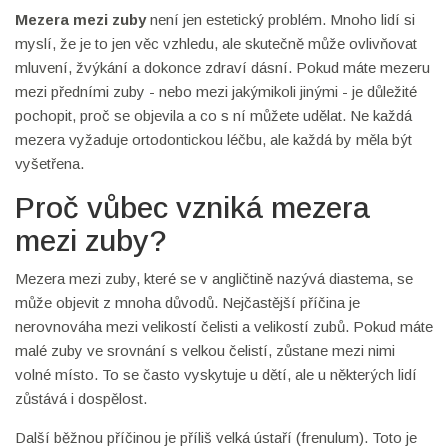
Mezera mezi zuby
není jen estetický problém. Mnoho lidí si
myslí, že je to jen věc vzhledu, ale skutečně může ovlivňovat
mluvení, žvýkání a dokonce zdraví dásní. Pokud máte mezeru
mezi předními zuby - nebo mezi jakýmikoli jinými - je důležité
pochopit, proč se objevila a co s ní můžete udělat. Ne každá
mezera vyžaduje ortodontickou léčbu, ale každá by měla být
vyšetřena.
Proč vůbec vzniká mezera
mezi zuby?
Mezera mezi zuby, které se v angličtině nazývá diastema, se
může objevit z mnoha důvodů. Nejčastější příčina je
nerovnováha mezi velikostí čelisti a velikostí zubů. Pokud máte
malé zuby ve srovnání s velkou čelistí, zůstane mezi nimi
volné místo. To se často vyskytuje u dětí, ale u některých lidí
zůstává i dospělost.
Další běžnou příčinou je příliš velká ústaří (frenulum). Toto je