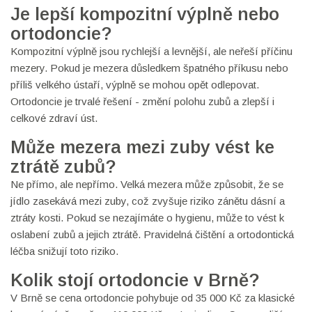
Je lepší kompozitní výplně nebo
ortodoncie?
Kompozitní výplně jsou rychlejší a levnější, ale neřeší příčinu
mezery. Pokud je mezera důsledkem špatného příkusu nebo
příliš velkého ústaří, výplně se mohou opět odlepovat.
Ortodoncie je trvalé řešení - změní polohu zubů a zlepší i
celkové zdraví úst.
Může mezera mezi zuby vést ke
ztrátě zubů?
Ne přímo, ale nepřímo. Velká mezera může způsobit, že se
jídlo zasekává mezi zuby, což zvyšuje riziko zánětu dásní a
ztráty kosti. Pokud se nezajímáte o hygienu, může to vést k
oslabení zubů a jejich ztrátě. Pravidelná čištění a ortodontická
léčba snižují toto riziko.
Kolik stojí ortodoncie v Brně?
V Brně se cena ortodoncie pohybuje od 35 000 Kč za klasické