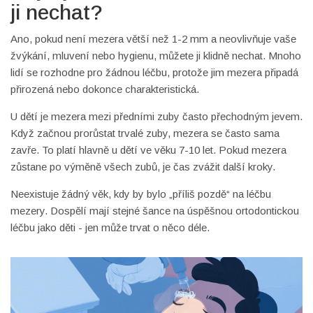
ji nechat?
Ano, pokud není mezera větší než 1-2 mm a neovlivňuje vaše
žvýkání, mluvení nebo hygienu, můžete ji klidně nechat. Mnoho
lidí se rozhodne pro žádnou léčbu, protože jim mezera připadá
přirozená nebo dokonce charakteristická.
U dětí je mezera mezi předními zuby často přechodným jevem.
Když začnou prorůstat trvalé zuby, mezera se často sama
zavře. To platí hlavně u dětí ve věku 7-10 let. Pokud mezera
zůstane po výměně všech zubů, je čas zvážit další kroky.
Neexistuje žádný věk, kdy by bylo „příliš pozdě“ na léčbu
mezery. Dospělí mají stejné šance na úspěšnou ortodontickou
léčbu jako děti - jen může trvat o něco déle.