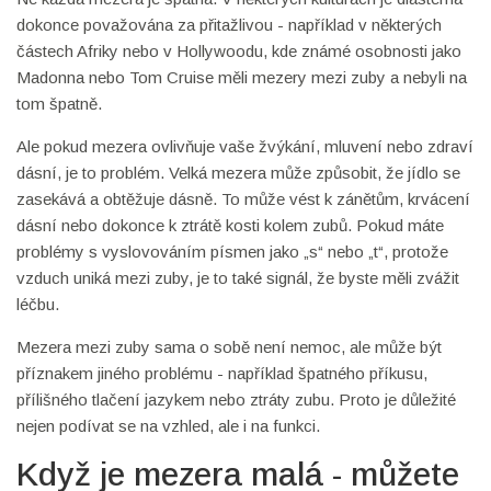
dokonce považována za přitažlivou - například v některých
částech Afriky nebo v Hollywoodu, kde známé osobnosti jako
Madonna nebo Tom Cruise měli mezery mezi zuby a nebyli na
tom špatně.
Ale pokud mezera ovlivňuje vaše žvýkání, mluvení nebo zdraví
dásní, je to problém. Velká mezera může způsobit, že jídlo se
zasekává a obtěžuje dásně. To může vést k zánětům, krvácení
dásní nebo dokonce k ztrátě kosti kolem zubů. Pokud máte
problémy s vyslovováním písmen jako „s“ nebo „t“, protože
vzduch uniká mezi zuby, je to také signál, že byste měli zvážit
léčbu.
Mezera mezi zuby sama o sobě není nemoc, ale může být
příznakem jiného problému - například špatného příkusu,
přílišného tlačení jazykem nebo ztráty zubu. Proto je důležité
nejen podívat se na vzhled, ale i na funkci.
Když je mezera malá - můžete