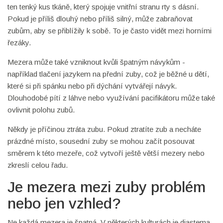
ten tenký kus tkáně, který spojuje vnitřní stranu rty s dásní.
Pokud je příliš dlouhý nebo příliš silný, může zabraňovat
zubům, aby se přiblížily k sobě. To je často vidět mezi horními
řezáky.
Mezera může také vzniknout kvůli špatným návykům -
například tlačení jazykem na přední zuby, což je běžné u dětí,
které si při spánku nebo při dýchání vytvářejí návyk.
Dlouhodobé pítí z láhve nebo využívání pacifikátoru může také
ovlivnit polohu zubů.
Někdy je příčinou ztráta zubu. Pokud ztratíte zub a necháte
prázdné místo, sousední zuby se mohou začít posouvat
směrem k této mezeře, což vytvoří ještě větší mezery nebo
zkreslí celou řadu.
Je mezera mezi zuby problém
nebo jen vzhled?
Ne každá mezera je špatná. V některých kulturách je diastema