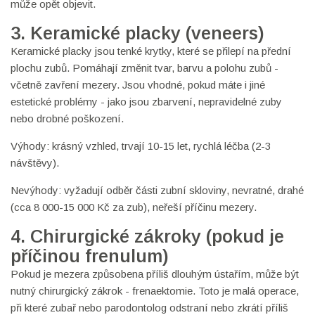
může opět objevit.
3. Keramické placky (veneers)
Keramické placky jsou tenké krytky, které se přilepí na přední
plochu zubů. Pomáhají změnit tvar, barvu a polohu zubů -
včetně zavření mezery. Jsou vhodné, pokud máte i jiné
estetické problémy - jako jsou zbarvení, nepravidelné zuby
nebo drobné poškození.
Výhody: krásný vzhled, trvají 10-15 let, rychlá léčba (2-3
návštěvy).
Nevýhody: vyžadují odběr části zubní skloviny, nevratné, drahé
(cca 8 000-15 000 Kč za zub), neřeší příčinu mezery.
4. Chirurgické zákroky (pokud je
příčinou frenulum)
Pokud je mezera způsobena příliš dlouhým ústařím, může být
nutný chirurgický zákrok - frenaektomie. Toto je malá operace,
při které zubař nebo parodontolog odstraní nebo zkrátí příliš