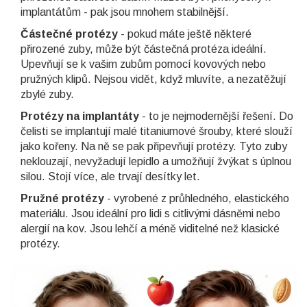
implantátům - pak jsou mnohem stabilnější.
Částečné protézy
- pokud máte ještě některé
přirozené zuby, může být částečná protéza ideální.
Upevňují se k vašim zubům pomocí kovových nebo
pružných klipů. Nejsou vidět, když mluvíte, a nezatěžují
zbylé zuby.
Protézy na implantáty
- to je nejmodernější řešení. Do
čelisti se implantují malé titaniumové šrouby, které slouží
jako kořeny. Na ně se pak připevňují protézy. Tyto zuby
neklouzají, nevyžadují lepidlo a umožňují žvýkat s úplnou
silou. Stojí více, ale trvají desítky let.
Pružné protézy
- vyrobené z průhledného, elastického
materiálu. Jsou ideální pro lidi s citlivými dásněmi nebo
alergií na kov. Jsou lehčí a méně viditelné než klasické
protézy.