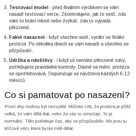
Testovací model
- před finálním výrobkem se vám
nasadí testovací verze. Zkontrolujete, jak to sedí, zda
vám to brání mluvit nebo žvýkat, zda to vypadá
přirozeně.
Falné nasazení
- když všechno sedí, vyrábí se finální
protéza. Po několika dnech se vám nasadí a všechno se
přizpůsobí.
Údržba a návštěvy
- i když už nemáte přirozené zuby,
potřebujete pravidelné kontroly. Dásně se mění, protéza
se opotřebovává. Doporučuje se návštěva každých 6-12
měsíců.
Co si pamatovat po nasazení?
První dny mohou být nezvyklé. Můžete cítit, že protéza je příliš
velká, že vám dělá tlak, nebo že vás to omezuje. To je
normální. Tělo potřebuje čas, aby se přizpůsobilo. Ale jsou tu
klíčové věci, které byste měli dělat: