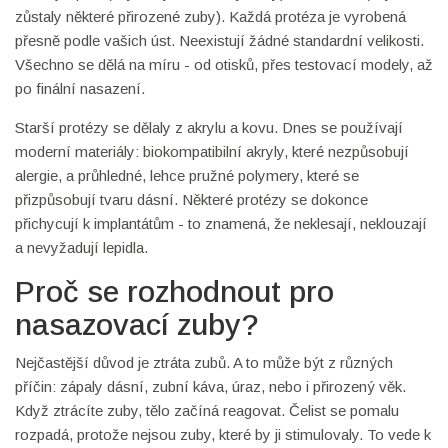
zůstaly některé přirozené zuby). Každá protéza je vyrobená
přesně podle vašich úst. Neexistují žádné standardní velikosti.
Všechno se dělá na míru - od otisků, přes testovací modely, až
po finální nasazení.
Starší protézy se dělaly z akrylu a kovu. Dnes se používají
moderní materiály: biokompatibilní akryly, které nezpůsobují
alergie, a průhledné, lehce pružné polymery, které se
přizpůsobují tvaru dásní. Některé protézy se dokonce
přichycují k implantátům - to znamená, že neklesají, neklouzají
a nevyžadují lepidla.
Proč se rozhodnout pro
nasazovací zuby?
Nejčastější důvod je ztráta zubů. A to může být z různých
příčin: zápaly dásní, zubní káva, úraz, nebo i přirozený věk.
Když ztrácíte zuby, tělo začíná reagovat. Čelist se pomalu
rozpadá, protože nejsou zuby, které by ji stimulovaly. To vede k