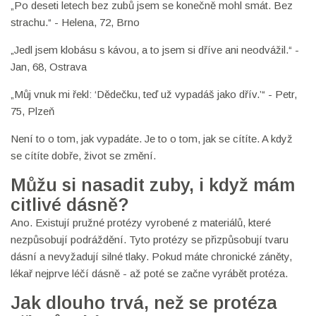
„Po deseti letech bez zubů jsem se konečně mohl smát. Bez
strachu.“ - Helena, 72, Brno
„Jedl jsem klobásu s kávou, a to jsem si dříve ani neodvážil.“ -
Jan, 68, Ostrava
„Můj vnuk mi řekl: ‘Dědečku, teď už vypadáš jako dřív.’“ - Petr,
75, Plzeň
Není to o tom, jak vypadáte. Je to o tom, jak se cítíte. A když
se cítíte dobře, život se změní.
Můžu si nasadit zuby, i když mám
citlivé dásně?
Ano. Existují pružné protézy vyrobené z materiálů, které
nezpůsobují podráždění. Tyto protézy se přizpůsobují tvaru
dásní a nevyžadují silné tlaky. Pokud máte chronické záněty,
lékař nejprve léčí dásně - až poté se začne vyrábět protéza.
Jak dlouho trvá, než se protéza