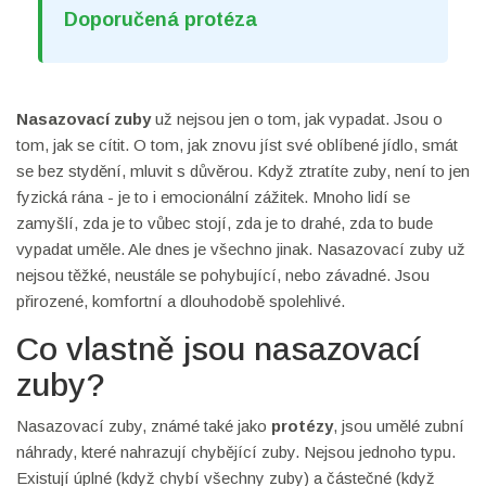
Doporučená protéza
Nasazovací zuby
už nejsou jen o tom, jak vypadat. Jsou o
tom, jak se cítit. O tom, jak znovu jíst své oblíbené jídlo, smát
se bez stydění, mluvit s důvěrou. Když ztratíte zuby, není to jen
fyzická rána - je to i emocionální zážitek. Mnoho lidí se
zamyšlí, zda je to vůbec stojí, zda je to drahé, zda to bude
vypadat uměle. Ale dnes je všechno jinak. Nasazovací zuby už
nejsou těžké, neustále se pohybující, nebo závadné. Jsou
přirozené, komfortní a dlouhodobě spolehlivé.
Co vlastně jsou nasazovací
zuby?
Nasazovací zuby, známé také jako
protézy
, jsou umělé zubní
náhrady, které nahrazují chybějící zuby. Nejsou jednoho typu.
Existují úplné (když chybí všechny zuby) a částečné (když