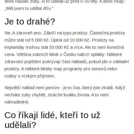
dnes nasadí zuby, si to udělali už před 5-10 lety. A dnes říkají:
„Měl jsem to udělat dřív.“
Je to drahé?
Ne. A zároveň ano. Záleží na typu protézy. Částečná protéza
může stát od 5 000 Kč. Úplná od 10 000 Kč. Protézy na
implantáty mohou stát 50 000 Kč a více. Ale to není konečná
cena. Většina zubních klinik v Česku nabízí splátky. Některé
zdravotní pojištění pokrývají část nákladů, pokud jde o základní
protézy. A některé kliniky mají programy pro seniorů nebo
rodiny s nízkým příjmem.
Největší náklad není peníze - je to čas, který jste ztratili. Když
necháte zuby chybět, ztrácíte kvalitu života. A to není
náhraditelné.
Co říkají lidé, kteří to už
udělali?