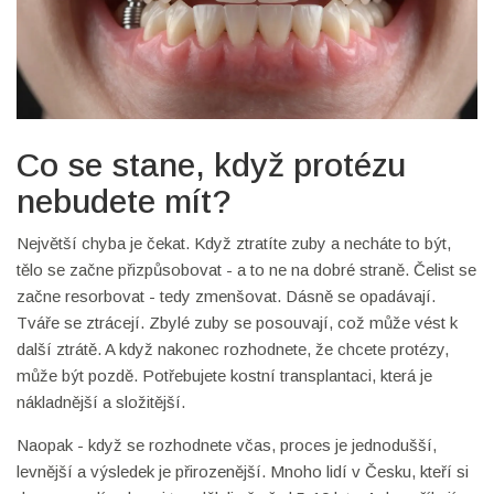
Co se stane, když protézu
nebudete mít?
Největší chyba je čekat. Když ztratíte zuby a necháte to být,
tělo se začne přizpůsobovat - a to ne na dobré straně. Čelist se
začne resorbovat - tedy zmenšovat. Dásně se opadávají.
Tváře se ztrácejí. Zbylé zuby se posouvají, což může vést k
další ztrátě. A když nakonec rozhodnete, že chcete protézy,
může být pozdě. Potřebujete kostní transplantaci, která je
nákladnější a složitější.
Naopak - když se rozhodnete včas, proces je jednodušší,
levnější a výsledek je přirozenější. Mnoho lidí v Česku, kteří si