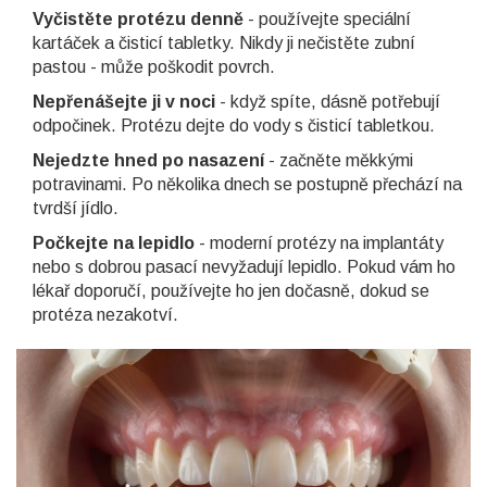
Vyčistěte protézu denně
- používejte speciální
kartáček a čisticí tabletky. Nikdy ji nečistěte zubní
pastou - může poškodit povrch.
Nepřenášejte ji v noci
- když spíte, dásně potřebují
odpočinek. Protézu dejte do vody s čisticí tabletkou.
Nejedzte hned po nasazení
- začněte měkkými
potravinami. Po několika dnech se postupně přechází na
tvrdší jídlo.
Počkejte na lepidlo
- moderní protézy na implantáty
nebo s dobrou pasací nevyžadují lepidlo. Pokud vám ho
lékař doporučí, používejte ho jen dočasně, dokud se
protéza nezakotví.