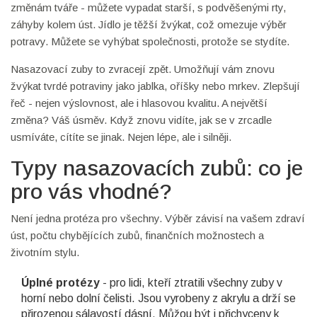
změnám tváře - můžete vypadat starší, s podvěšenými rty,
záhyby kolem úst. Jídlo je těžší žvýkat, což omezuje výběr
potravy. Můžete se vyhýbat společnosti, protože se stydíte.
Nasazovací zuby to zvracejí zpět. Umožňují vám znovu
žvýkat tvrdé potraviny jako jablka, oříšky nebo mrkev. Zlepšují
řeč - nejen výslovnost, ale i hlasovou kvalitu. A největší
změna? Váš úsměv. Když znovu vidíte, jak se v zrcadle
usmíváte, cítíte se jinak. Nejen lépe, ale i silněji.
Typy nasazovacích zubů: co je
pro vás vhodné?
Není jedna protéza pro všechny. Výběr závisí na vašem zdraví
úst, počtu chybějících zubů, finančních možnostech a
životním stylu.
Úplné protézy
- pro lidi, kteří ztratili všechny zuby v
horní nebo dolní čelisti. Jsou vyrobeny z akrylu a drží se
přirozenou sálavostí dásní. Můžou být i přichyceny k