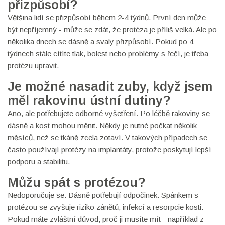
přizpůsobí?
Většina lidí se přizpůsobí během 2-4 týdnů. První den může
být nepříjemný - může se zdát, že protéza je příliš velká. Ale po
několika dnech se dásně a svaly přizpůsobí. Pokud po 4
týdnech stále cítíte tlak, bolest nebo problémy s řečí, je třeba
protézu upravit.
Je možné nasadit zuby, když jsem
měl rakovinu ústní dutiny?
Ano, ale potřebujete odborné vyšetření. Po léčbě rakoviny se
dásně a kost mohou měnit. Někdy je nutné počkat několik
měsíců, než se tkáně zcela zotaví. V takových případech se
často používají protézy na implantáty, protože poskytují lepší
podporu a stabilitu.
Můžu spát s protézou?
Nedoporučuje se. Dásně potřebují odpočinek. Spánkem s
protézou se zvyšuje riziko zánětů, infekcí a resorpcie kosti.
Pokud máte zvláštní důvod, proč ji musíte mít - například z