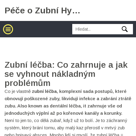
Péče o Zubní Hygienu
Zubní léčba: Co zahrnuje a jak
se vyhnout nákladným
problémům
Co je vlastně
zubní léčba
,
komplexní sada postupů, které
obnovují poškozené zuby, likvidují infekce a zabrání ztrátě
zubu
. Also known as
dentální léčba
, it
zahrnuje vše od
jednoduchých výplní až po kořenové kanály a korunky
.
Není to jen to, co dělá zubař, když už to bolí. Je to záchranný
systém, který brání tomu, aby malý kaz přerostl v mrtvý zub
nebo hnisavý absces. Mnoho lidí si myslí, že zubní léčba =