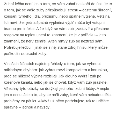
Zubní léčba není jen o tom, co vám zubař naskočí do úst. Je to
o tom, jak se vaše zuby přizpůsobují stresu – častému škrcení,
kousání tvrdého jídla, bruxismu, nebo špatné hygieně. Většina
lidí neví, že i jedna špatně vyplněná výplň může být vstupní
branou pro infekci. A že když se vám zub „zastaví“ a přestane
reagovat na teplotu, není to znamení, že je v pořádku – je to
znamení, že nerv zemřel. A ten mrtvý zub se neztratí sám.
Potřebuje léčbu – jinak se z něj stane zdroj hnisu, který může
poškodit i sousední zuby.
V našich článcích najdete přehledy o tom, jak se vyhnout
nákladným chybám: jak vybrat mezi kompozitem a korunkou,
proč se některé výplně rozbíjejí, jak dlouho vydrží zub po
kořenové kanálu, nebo jak se chovat, když vám zub praskne.
Všechny tyto otázky se dotýkají jednoho: zubní léčby. A nejde
jen o cenu. Jde o to, abyste měli zuby, které vám nebudou dělat
problémy za pět let. A když už něco potřebujete, tak to uděláte
správně – jednou a navždy.