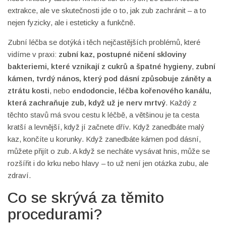
extrakce, ale ve skutečnosti jde o to, jak zub zachránit – a to
nejen fyzicky, ale i esteticky a funkčně.
Zubní léčba se dotýká i těch nejčastějších problémů, které
vidíme v praxi:
zubní kaz
,
postupné ničení skloviny
bakteriemi, které vznikají z cukrů a špatné hygieny
,
zubní
kámen
,
tvrdý nános, který pod dásní způsobuje záněty a
ztrátu kosti
, nebo
endodoncie
,
léčba kořenového kanálu,
která zachraňuje zub, když už je nerv mrtvý
. Každý z
těchto stavů má svou cestu k léčbě, a většinou je ta cesta
kratší a levnější, když jí začnete dřív. Když zanedbáte malý
kaz, končíte u korunky. Když zanedbáte kámen pod dásní,
můžete přijít o zub. A když se necháte vysávat hnis, může se
rozšířit i do krku nebo hlavy – to už není jen otázka zubu, ale
zdraví.
Co se skrývá za těmito
procedurami?