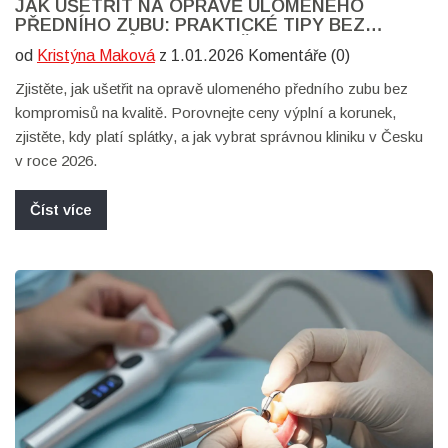
JAK UŠETŘIT NA OPRAVĚ ULOMENÉHO
PŘEDNÍHO ZUBU: PRAKTICKÉ TIPY BEZ
KOMPROMISŮ NA KVALITĚ
od
Kristýna Maková
z 1.01.2026 Komentáře (0)
Zjistěte, jak ušetřit na opravě ulomeného předního zubu bez
kompromisů na kvalitě. Porovnejte ceny výplní a korunek,
zjistěte, kdy platí splátky, a jak vybrat správnou kliniku v Česku
v roce 2026.
Číst více