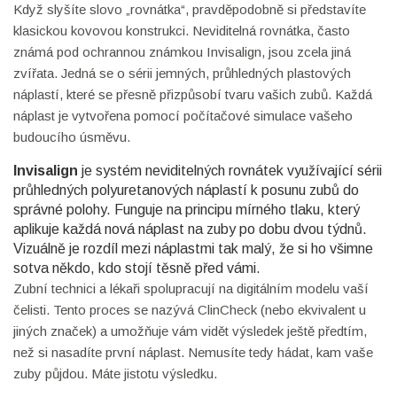
Když slyšíte slovo „rovnátka“, pravděpodobně si představíte
klasickou kovovou konstrukci. Neviditelná rovnátka, často
známá pod ochrannou známkou Invisalign, jsou zcela jiná
zvířata. Jedná se o sérii jemných, průhledných plastových
náplastí, které se přesně přizpůsobí tvaru vašich zubů. Každá
náplast je vytvořena pomocí počítačové simulace vašeho
budoucího úsměvu.
Invisalign
je
systém neviditelných rovnátek využívající sérii
průhledných polyuretanových náplastí k posunu zubů do
správné polohy
. Funguje na principu mírného tlaku, který
aplikuje každá nová náplast na zuby po dobu dvou týdnů.
Vizuálně je rozdíl mezi náplastmi tak malý, že si ho všimne
sotva někdo, kdo stojí těsně před vámi.
Zubní technici a lékaři spolupracují na digitálním modelu vaší
čelisti. Tento proces se nazývá ClinCheck (nebo ekvivalent u
jiných značek) a umožňuje vám vidět výsledek ještě předtím,
než si nasadíte první náplast. Nemusíte tedy hádat, kam vaše
zuby půjdou. Máte jistotu výsledku.