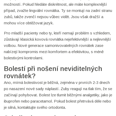
možností. Pokud hledáte diskrétnost, ale máte komplexnější
případ, zvažte lingvální rovnátka. Ty se montují na zadní stranu
zubů, takže zvenčí nejsou vůbec vidět. Jsou však dražší a
mohou více obtěžovat jazyk.
Pro mladší pacienty nebo ty, kteří nemají problém s vzhledem,
zůstávají klasická kovová rovnátka nejefektivnější a nejlevnější
volbou. Nové generace samonivovatelných rovnátek zase
nabízejí kompromis mezi komfortem a efektivitou, s méně
bolestivými kontrolami.
Bolestí při nošení neviditelných
rovnátek?
Ano, mírná bolestivost je běžná, zejména v prvních 2-3 dnech
po nasazení nové sady náplastí. Zuby reagují na tlak tím, že se
začínají pohybovat. Bolest lze tlumit běžnými analgetiky, jako je
ibuprofen nebo paracetamol. Pokud bolest přetrvává déle nebo
je silná, kontaktujte svého ortodonta.