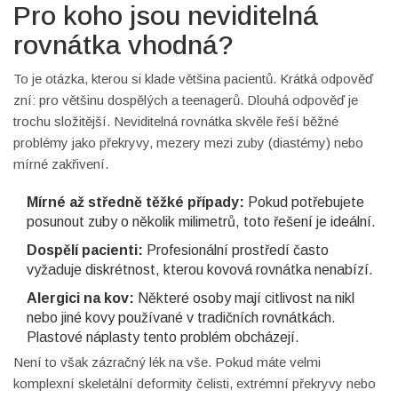
Pro koho jsou neviditelná
rovnátka vhodná?
To je otázka, kterou si klade většina pacientů. Krátká odpověď
zní: pro většinu dospělých a teenagerů. Dlouhá odpověď je
trochu složitější. Neviditelná rovnátka skvěle řeší běžné
problémy jako překryvy, mezery mezi zuby (diastémy) nebo
mírné zakřivení.
Mírné až středně těžké případy:
Pokud potřebujete
posunout zuby o několik milimetrů, toto řešení je ideální.
Dospělí pacienti:
Profesionální prostředí často
vyžaduje diskrétnost, kterou kovová rovnátka nenabízí.
Alergici na kov:
Některé osoby mají citlivost na nikl
nebo jiné kovy používané v tradičních rovnátkách.
Plastové náplasty tento problém obcházejí.
Není to však zázračný lék na vše. Pokud máte velmi
komplexní skeletální deformity čelisti, extrémní překryvy nebo