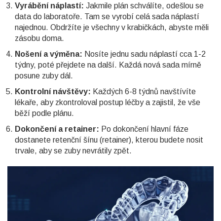
Vyrábění náplastí:
Jakmile plán schválíte, odešlou se
data do laboratoře. Tam se vyrobí celá sada náplastí
najednou. Obdržíte je všechny v krabičkách, abyste měli
zásobu doma.
Nošení a výměna:
Nosíte jednu sadu náplastí cca 1-2
týdny, poté přejdete na další. Každá nová sada mírně
posune zuby dál.
Kontrolní návštěvy:
Každých 6-8 týdnů navštívíte
lékaře, aby zkontroloval postup léčby a zajistil, že vše
běží podle plánu.
Dokončení a retainer:
Po dokončení hlavní fáze
dostanete retenční šínu (retainer), kterou budete nosit
trvale, aby se zuby nevrátily zpět.