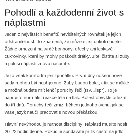
Pohodlí a každodenní život s
náplastmi
Jeden z největších benefitů neviditelných rovnátek je jejich
odstranitelnost. To znamená, že můžete jíst cokoli chcete.
Žádné omezení na tvrdé bonbony, ořechy ani lepkavé
cukrovinky, které by mohly poškodit drátky. Jíte, čistíte si zuby
a pak si náplasti znovu nasadíte.
Je to však komfortní jen zpočátku. První dny nošení nové
sady mohou být nepříjemné. Zuby budou bolet, cítit se měkké
a možná budete mít lehčí poruchy řeči (tzv. „lisp“). To je
naprosto normální reakce těla na tlak. Bolest obvykle odezní
do tří dnů. Poruchy řeči zmizí během jednoho týdnu, jak se
vaše jazyk naučí pracovat s novou překážkou.
Hlavní nevýhodou je nutnost disciplíny. Náplasti musíte nosit
20-22 hodin denně. Pokud je sundáváte příliš často na jídlo