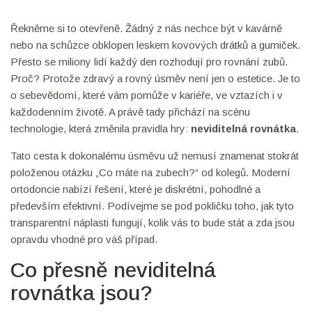
Řekněme si to otevřeně. Žádný z nás nechce být v kavárně
nebo na schůzce obklopen leskem kovových drátků a gumiček.
Přesto se miliony lidí každý den rozhodují pro rovnání zubů.
Proč? Protože zdravý a rovný úsměv není jen o estetice. Je to
o sebevědomí, které vám pomůže v kariéře, ve vztazích i v
každodenním životě. A právě tady přichází na scénu
technologie, která změnila pravidla hry:
neviditelná rovnátka
.
Tato cesta k dokonalému úsměvu už nemusí znamenat stokrát
položenou otázku „Co máte na zubech?“ od kolegů. Moderní
ortodoncie nabízí řešení, které je diskrétní, pohodlné a
především efektivní. Podívejme se pod pokličku toho, jak tyto
transparentní náplasti fungují, kolik vás to bude stát a zda jsou
opravdu vhodné pro váš případ.
Co přesně neviditelná
rovnátka jsou?