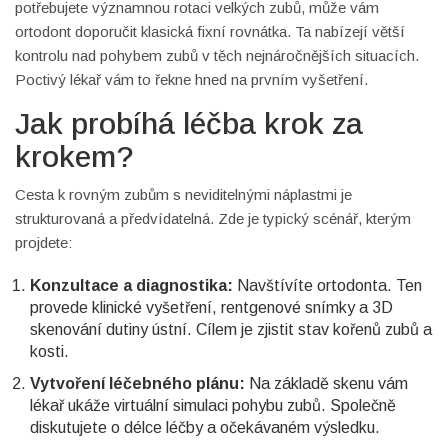
potřebujete významnou rotaci velkých zubů, může vám
ortodont doporučit klasická fixní rovnátka. Ta nabízejí větší
kontrolu nad pohybem zubů v těch nejnáročnějších situacích.
Poctivý lékař vám to řekne hned na prvním vyšetření.
Jak probíhá léčba krok za
krokem?
Cesta k rovným zubům s neviditelnými náplastmi je
strukturovaná a předvídatelná. Zde je typický scénář, kterým
projdete:
Konzultace a diagnostika:
Navštívíte ortodonta. Ten
provede klinické vyšetření, rentgenové snímky a 3D
skenování dutiny ústní. Cílem je zjistit stav kořenů zubů a
kosti.
Vytvoření léčebného plánu:
Na základě skenu vám
lékař ukáže virtuální simulaci pohybu zubů. Společně
diskutujete o délce léčby a očekávaném výsledku.