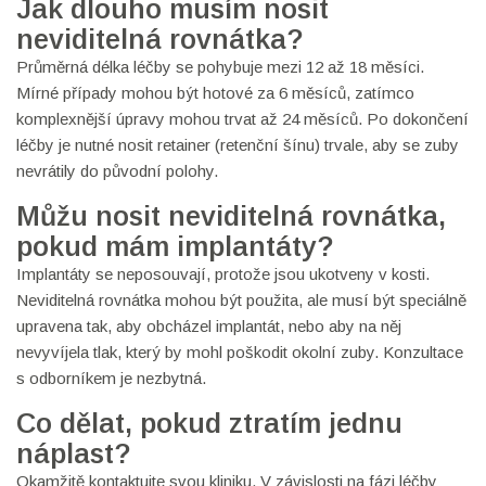
Jak dlouho musím nosit
neviditelná rovnátka?
Průměrná délka léčby se pohybuje mezi 12 až 18 měsíci.
Mírné případy mohou být hotové za 6 měsíců, zatímco
komplexnější úpravy mohou trvat až 24 měsíců. Po dokončení
léčby je nutné nosit retainer (retenční šínu) trvale, aby se zuby
nevrátily do původní polohy.
Můžu nosit neviditelná rovnátka,
pokud mám implantáty?
Implantáty se neposouvají, protože jsou ukotveny v kosti.
Neviditelná rovnátka mohou být použita, ale musí být speciálně
upravena tak, aby obcházel implantát, nebo aby na něj
nevyvíjela tlak, který by mohl poškodit okolní zuby. Konzultace
s odborníkem je nezbytná.
Co dělat, pokud ztratím jednu
náplast?
Okamžitě kontaktujte svou kliniku. V závislosti na fázi léčby