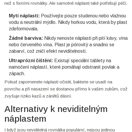
než s fixními rovnátky. Ale samotné náplasti také potřebují péči.
Mytí náplastí:
Používejte pouze studenou nebo vlažnou
vodu a neutrální mýdlo. Nikdy horkou vodu, která by plast
zdeformovala.
Žádné barviva:
Nikdy nenoste náplasti při pití kávy, vína
nebo červeného vína. Plast je pórovitý a snadno se
zabarví, což zničí efekt neviditelnosti.
Ultraprózní čištění:
Existují speciální tablety na
namočení náplastí, které pomáhají odstranit povlak a
zápach.
Pokud zapomenete náplasti očistit, bakterie se usadí na
povrchu a při nasazení se dostanou přímo k vašim zubům, což
zvyšuje riziko kazů a zánětů dásní.
Alternativy k neviditelným
náplastem
I když jsou neviditelná rovnátka populární, nejsou jedinou