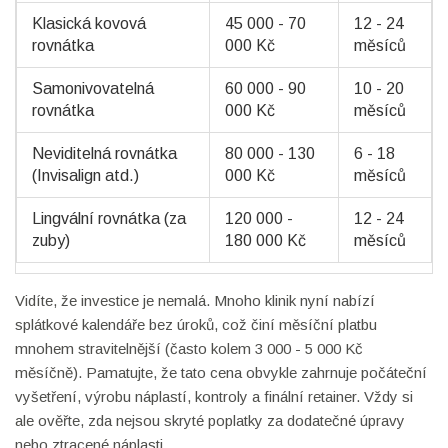
Klasická kovová
45 000 - 70
12 - 24
rovnátka
000 Kč
měsíců
Samonivovatelná
60 000 - 90
10 - 20
rovnátka
000 Kč
měsíců
Neviditelná rovnátka
80 000 - 130
6 - 18
(Invisalign atd.)
000 Kč
měsíců
Lingvální rovnátka (za
120 000 -
12 - 24
zuby)
180 000 Kč
měsíců
Vidíte, že investice je nemalá. Mnoho klinik nyní nabízí
splátkové kalendáře bez úroků, což činí měsíční platbu
mnohem stravitelnější (často kolem 3 000 - 5 000 Kč
měsíčně). Pamatujte, že tato cena obvykle zahrnuje počáteční
vyšetření, výrobu náplastí, kontroly a finální retainer. Vždy si
ale ověřte, zda nejsou skryté poplatky za dodatečné úpravy
nebo ztracené náplasti.