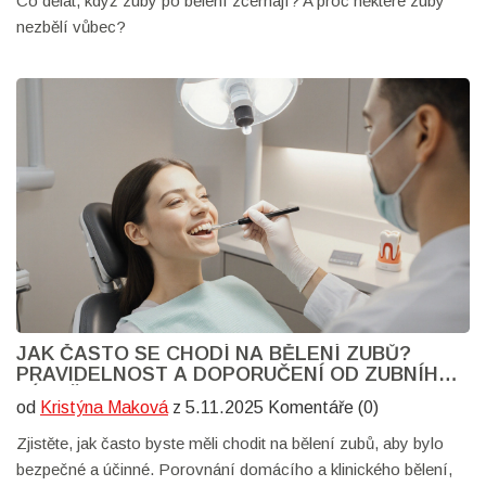
Co dělat, když zuby po bělení zčernají? A proč některé zuby
nezbělí vůbec?
JAK ČASTO SE CHODÍ NA BĚLENÍ ZUBŮ?
PRAVIDELNOST A DOPORUČENÍ OD ZUBNÍHO
LÉKAŘE
od
Kristýna Maková
z 5.11.2025 Komentáře (0)
Zjistěte, jak často byste měli chodit na bělení zubů, aby bylo
bezpečné a účinné. Porovnání domácího a klinického bělení,