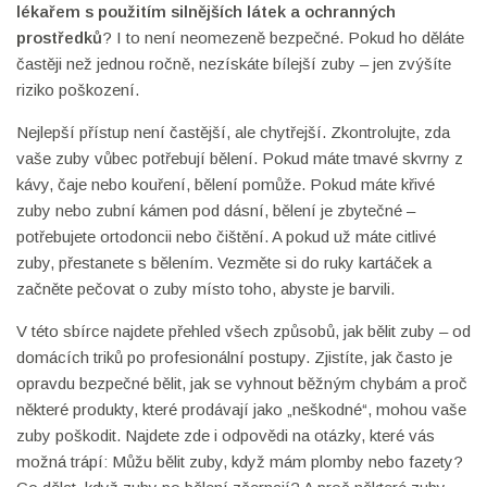
lékařem s použitím silnějších látek a ochranných
prostředků
? I to není neomezeně bezpečné. Pokud ho děláte
častěji než jednou ročně, nezískáte bílejší zuby – jen zvýšíte
riziko poškození.
Nejlepší přístup není častější, ale chytřejší. Zkontrolujte, zda
vaše zuby vůbec potřebují bělení. Pokud máte tmavé skvrny z
kávy, čaje nebo kouření, bělení pomůže. Pokud máte křivé
zuby nebo zubní kámen pod dásní, bělení je zbytečné –
potřebujete ortodoncii nebo čištění. A pokud už máte citlivé
zuby, přestanete s bělením. Vezměte si do ruky kartáček a
začněte pečovat o zuby místo toho, abyste je barvili.
V této sbírce najdete přehled všech způsobů, jak bělit zuby – od
domácích triků po profesionální postupy. Zjistíte, jak často je
opravdu bezpečné bělit, jak se vyhnout běžným chybám a proč
některé produkty, které prodávají jako „neškodné“, mohou vaše
zuby poškodit. Najdete zde i odpovědi na otázky, které vás
možná trápí: Můžu bělit zuby, když mám plomby nebo fazety?