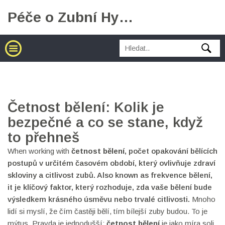
Péče o Zubní Hygienu
Četnost bělení: Kolik je
bezpečné a co se stane, když
to přehneš
When working with
četnost bělení
,
počet opakování bělících
postupů v určitém časovém období, který ovlivňuje zdraví
skloviny a citlivost zubů
. Also known as
frekvence bělení
,
it
je klíčový faktor, který rozhoduje, zda vaše bělení bude
výsledkem krásného úsměvu nebo trvalé citlivosti
.
Mnoho
lidí si myslí, že čím častěji bělí, tím bílejší zuby budou. To je
mýtus. Pravda je jednodušší:
četnost bělení
je jako míra soli