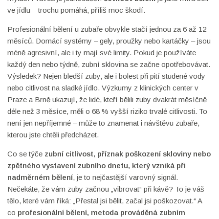
ve jídlu – trochu pomáhá, příliš moc škodí.
Profesionální bělení u zubaře obvykle stačí jednou za 6 až 12
měsíců. Domácí systémy – gely, proužky nebo kartáčky – jsou
méně agresivní, ale i ty mají své limity. Pokud je používáte
každý den nebo týdně, zubní sklovina se začne opotřebovávat.
Výsledek? Nejen bledší zuby, ale i bolest při pití studené vody
nebo citlivost na sladké jídlo. Výzkumy z klinických center v
Praze a Brně ukazují, že lidé, kteří bělili zuby dvakrát měsíčně
déle než 3 měsíce, měli o 68 % vyšší riziko trvalé citlivosti. To
není jen nepříjemné – může to znamenat i návštěvu zubaře,
kterou jste chtěli předcházet.
Co se týče
zubní citlivost
,
příznak poškození skloviny nebo
zpětného vystavení zubního dnetu, který vzniká při
nadměrném bělení
, je to nejčastější varovný signál.
Nečekáte, že vám zuby začnou „vibrovat“ při kávě? To je váš
tělo, které vám říká: „Přestal jsi bělit, začal jsi poškozovat.“ A
co
profesionální bělení
,
metoda prováděná zubním