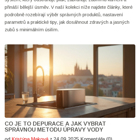
přináší bělejší úsměv. V naší kolekci níže najdete články, které
podrobně rozebírají výběr správných produktů, nastavení
parametrů a praktické tipy, jak dosáhnout zdravých a jasných
zubů s minimálním úsilím.
CO JE TO DEPURACE A JAK VYBRAT
SPRÁVNOU METODU ÚPRAVY VODY
od
Kristýna Maková
z 24.09.2025 Komentáře (0)