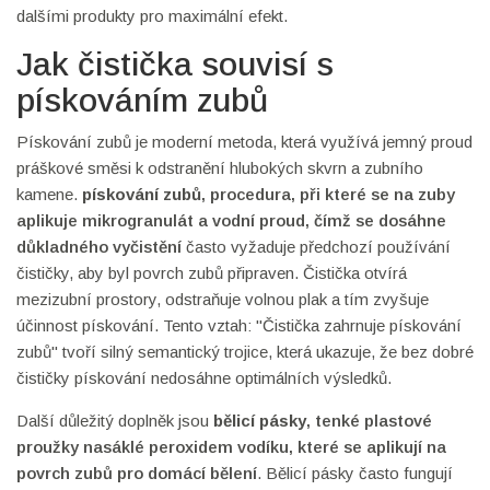
dalšími produkty pro maximální efekt.
Jak čistička souvisí s
pískováním zubů
Pískování zubů je moderní metoda, která využívá jemný proud
práškové směsi k odstranění hlubokých skvrn a zubního
kamene.
pískování zubů
,
procedura, při které se na zuby
aplikuje mikrogranulát a vodní proud, čímž se dosáhne
důkladného vyčistění
často vyžaduje předchozí používání
čističky, aby byl povrch zubů připraven. Čistička otvírá
mezizubní prostory, odstraňuje volnou plak a tím zvyšuje
účinnost pískování. Tento vztah: "Čistička zahrnuje pískování
zubů" tvoří silný semantický trojice, která ukazuje, že bez dobré
čističky pískování nedosáhne optimálních výsledků.
Další důležitý doplněk jsou
bělicí pásky
,
tenké plastové
proužky nasáklé peroxidem vodíku, které se aplikují na
povrch zubů pro domácí bělení
. Bělicí pásky často fungují