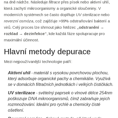
na dně nádrže. Následuje
filtrace
přes písek nebo aktivní uhlí,
která zachytí mikroorganismy a organické sloučeniny. V
moderních systémech se často doplňuje
UV sterilizace
nebo
reverzní osmóza
, což zajišťuje >99% odstraňování bakterií a
virů. Celý proces lze shrnout jako řetězec
„odstranění →
rozklad → dezinfekce“
, kde každá fáze spolupracuje pro
maximální účinnost.
Hlavní metody depurace
Mezi nejpoužívanější technologie patří:
Aktivní uhlí
- materiál s vysokou povrchovou plochou,
který adsorbuje organické pachy a chemikálie. Využívá
se v domácích filtračních jednotkách i velkých čističkách.
UV sterilizace
- světelný paprsek o vlnové délce 254nm
poškozuje DNA mikroorganismů, čímž zabraňuje jejich
rozmnožování. Ideální pro rychlé a chemicky čisté
ošetření.