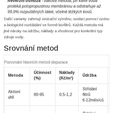
Reverzní osmóza
- tlaková metoda, při které voda
protéká polopropustnou membránou a odstraňuje až
99,9% rozpuštěných látek, včetně těžkých kovů.
Další varianty zahrnují
ionizační výměnu
,
oxidaci pomocí ozónu
a
biologické rozkládání
ve formě biofiltrů. Každá metoda má
jiné nároky na údržbu, náklady a vhodnost pro konkrétní typ
zdroje vody.
Srovnání metod
Porovnání hlavních metod depurace
Účinnost
Náklady
Metoda
Údržba
(%)
(Kč/m³)
Střídání
Aktivní
80‑95
0,5‑1,2
filtrů
uhlí
6‑12měsíců