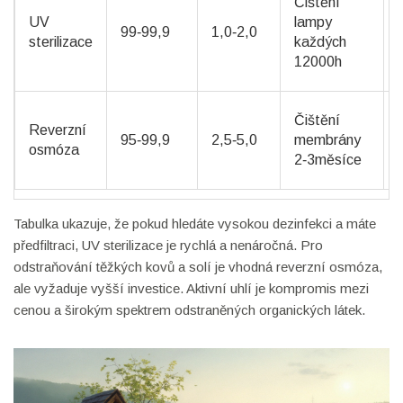
Čištění
UV
lampy
99‑99,9
1,0‑2,0
sterilizace
každých
12000h
Čištění
Reverzní
95‑99,9
2,5‑5,0
membrány
osmóza
2‑3měsíce
Tabulka ukazuje, že pokud hledáte vysokou dezinfekci a máte
předfiltraci, UV sterilizace je rychlá a nenáročná. Pro
odstraňování těžkých kovů a solí je vhodná reverzní osmóza,
ale vyžaduje vyšší investice. Aktivní uhlí je kompromis mezi
cenou a širokým spektrem odstraněných organických látek.