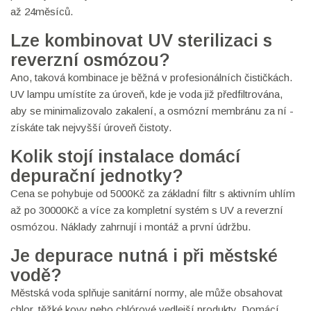
až 24měsíců.
Lze kombinovat UV sterilizaci s
reverzní osmózou?
Ano, taková kombinace je běžná v profesionálních čističkách.
UV lampu umístíte za úroveň, kde je voda již předfiltrována,
aby se minimalizovalo zakalení, a osmózní membránu za ní -
získáte tak nejvyšší úroveň čistoty.
Kolik stojí instalace domácí
depurační jednotky?
Cena se pohybuje od 5000Kč za základní filtr s aktivním uhlím
až po 30000Kč a více za kompletní systém s UV a reverzní
osmózou. Náklady zahrnují i montáž a první údržbu.
Je depurace nutná i při městské
vodě?
Městská voda splňuje sanitární normy, ale může obsahovat
chlor, těžké kovy nebo chlórové vedlejší produkty. Domácí