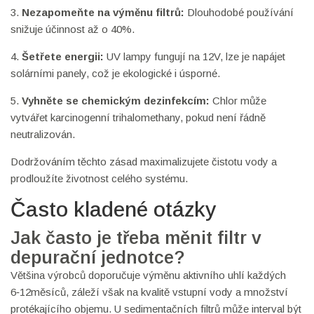
3.
Nezapomeňte na výměnu filtrů:
Dlouhodobé používání
snižuje účinnost až o 40%.
4.
Šetřete energii:
UV lampy fungují na 12V, lze je napájet
solárními panely, což je ekologické i úsporné.
5.
Vyhněte se chemickým dezinfekcím:
Chlor může
vytvářet karcinogenní trihalomethany, pokud není řádně
neutralizován.
Dodržováním těchto zásad maximalizujete čistotu vody a
prodloužíte životnost celého systému.
Často kladené otázky
Jak často je třeba měnit filtr v
depurační jednotce?
Většina výrobců doporučuje výměnu aktivního uhlí každých
6‑12měsíců, záleží však na kvalitě vstupní vody a množství
protékajícího objemu. U sedimentačních filtrů může interval být