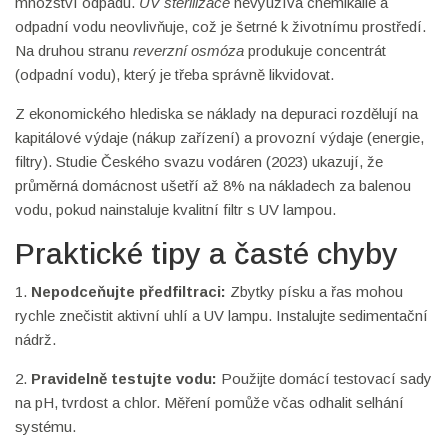
množství odpadu.
UV sterilizace
nevyužívá chemikálie a
odpadní vodu neovlivňuje, což je šetrné k životnímu prostředí.
Na druhou stranu
reverzní osmóza
produkuje concentrát
(odpadní vodu), který je třeba správně likvidovat.
Z ekonomického hlediska se náklady na depuraci rozdělují na
kapitálové výdaje (nákup zařízení) a provozní výdaje (energie,
filtry). Studie Českého svazu vodáren (2023) ukazují, že
průměrná domácnost ušetří až 8% na nákladech za balenou
vodu, pokud nainstaluje kvalitní filtr s UV lampou.
Praktické tipy a časté chyby
1.
Nepodceňujte předfiltraci:
Zbytky písku a řas mohou
rychle znečistit aktivní uhlí a UV lampu. Instalujte sedimentační
nádrž.
2.
Pravidelně testujte vodu:
Použijte domácí testovací sady
na pH, tvrdost a chlor. Měření pomůže včas odhalit selhání
systému.