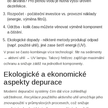
do akvária? Pro pitnou vodu je nutná vyšší úroveň
dezinfekce.
Rozpočet - počáteční investice vs. provozní náklady
(energie, výměna filtrů).
Údržba - kolik času můžete věnovat výměně komponent
a čištění.
Ekologické dopady - některé metody produkují odpad
(např. použité uhlí), jiné zase šetří energii (UV).
V praxi se často kombinuje více technologií: filtr na sedimenty
→ aktivní uhlí → UV lampu. Takový řetězec zajišťuje maximální
ochranu a snižuje zátěž na jednotlivé komponenty.
Ekologické a ekonomické
aspekty depurace
Moderní depurační systémy čím dál více zohledňují
udržitelnost.
Recyklace použitého aktivního uhlí
umožňuje jeho
znovupoužití v průmyslových procesech, což snižuje