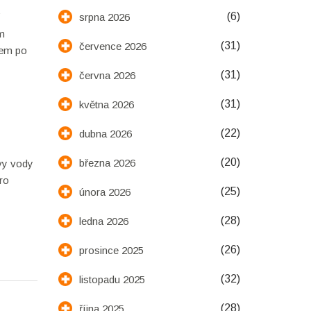
(6)
srpna 2026
í
ám
(31)
července 2026
kem po
(31)
června 2026
(31)
května 2026
(22)
dubna 2026
(20)
března 2026
avy vody
ro
(25)
února 2026
(28)
ledna 2026
(26)
prosince 2025
(32)
listopadu 2025
(28)
října 2025