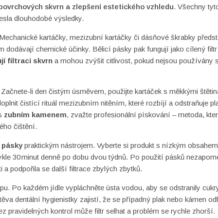
 povrchových skvrn a zlepšení estetického vzhledu
. Všechny tyto
inesla dlouhodobé výsledky.
 Mechanické kartáčky, mezizubní kartáčky či dásňové škrabky předst
 dodávají chemické účinky. Bělicí pásky pak fungují jako cílený filtr
jí filtraci skvrn
a mohou zvýšit citlivost, pokud nejsou používány 
é. Začnete-li den čistým úsměvem, použijte kartáček s měkkými štěti
lnit čistící rituál mezizubním nitěním, které rozbíjí a odstraňuje pl
 s
zubním kamenem
, zvažte profesionální pískování – metoda, kte
ho čištění.
í pásky
praktickým nástrojem. Vyberte si produkt s nízkým obsahem
vykle 30 minut denně po dobu dvou týdnů. Po použití pásků nezapom
ti a podpořila se další filtrace zbylých zbytků.
tupu. Po každém jídle vypláchněte ústa vodou, aby se odstranily cukr
těva dentální hygienistky zajistí, že se případný plak nebo kámen od
ez pravidelných kontrol může filtr selhat a problém se rychle zhorší.