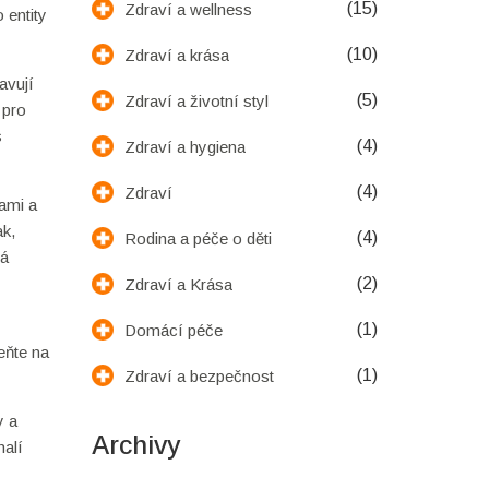
(15)
Zdraví a wellness
 entity
(10)
Zdraví a krása
avují
(5)
Zdraví a životní styl
 pro
s
(4)
Zdraví a hygiena
(4)
Zdraví
nami a
ak,
(4)
Rodina a péče o děti
rá
(2)
Zdraví a Krása
(1)
Domácí péče
eňte na
(1)
Zdraví a bezpečnost
y a
Archivy
halí