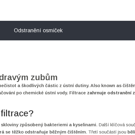
Odstranění osmiček
a zdravým zubům
ečistot a škodlivých částic z ústní dutiny
. Also known as
čištěn
áčování po chemické ústní vody
. Filtrace
zahrnuje odstranění 
filtrace?
 skloviny způsobený bakteriemi a kyselinami
. Další klíčová sou
erá se těžko odstraňuje běžným čištěním
. Třetí součástí jsou
bělí