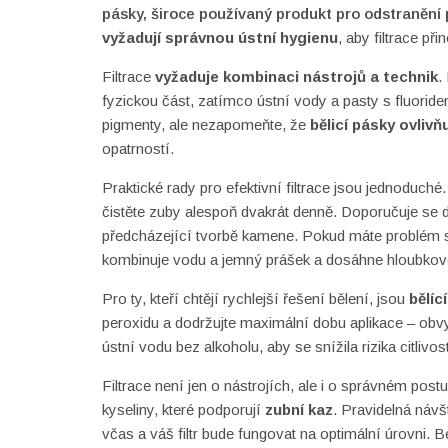
pásky
,
široce používaný produkt pro odstranění
vyžadují správnou ústní hygienu
, aby filtrace př
Filtrace
vyžaduje kombinaci nástrojů a technik
.
fyzickou část, zatímco ústní vody a pasty s fluoridem
pigmenty, ale nezapomeňte, že
bělicí pásky ovlivňu
opatrností.
Praktické rady pro efektivní filtrace jsou jednoduch
čistěte zuby alespoň dvakrát denně. Doporučuje se dop
předcházející tvorbě kamene. Pokud máte problém
kombinuje vodu a jemný prášek a dosáhne hloubkové
Pro ty, kteří chtějí rychlejší řešení bělení, jsou
bělíc
peroxidu a dodržujte maximální dobu aplikace – ob
ústní vodu bez alkoholu, aby se snížila rizika citlivos
Filtrace není jen o nástrojích, ale i o správném pos
kyseliny, které podporují
zubní kaz
. Pravidelná návš
včas a váš filtr bude fungovat na optimální úrovni. B