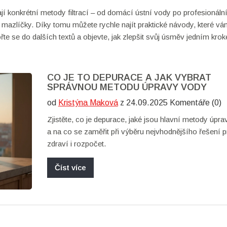
ají konkrétní metody filtrací – od domácí ústní vody po profesionáln
 mazlíčky. Díky tomu můžete rychle najít praktické návody, které v
te se do dalších textů a objevte, jak zlepšit svůj úsměv jedním kro
CO JE TO DEPURACE A JAK VYBRAT
SPRÁVNOU METODU ÚPRAVY VODY
od
Kristýna Maková
z 24.09.2025 Komentáře (0)
Zjistěte, co je depurace, jaké jsou hlavní metody úpr
a na co se zaměřit při výběru nejvhodnějšího řešení p
zdraví i rozpočet.
Číst více