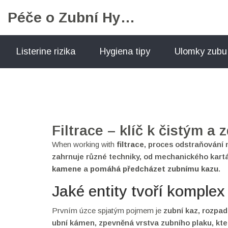
Péče o Zubní Hygienu
Listerine rizika
Hygiena tipy
Ulomky zubu
Filtrace – klíč k čistým 
When working with
filtrace
,
proces odstraňování n
zahrnuje různé techniky, od mechanického kart
kamene
a
pomáhá předcházet zubnímu kazu
.
Jaké entity tvoří komplex 
Prvním úzce spjatým pojmem je
z​ubní kaz
,
rozpad
ubní kámen
,
zpevněná vrstva zubního plaku, kt