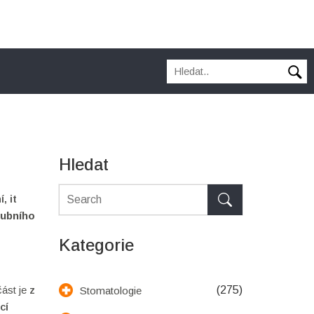
Hledat
í
, it
zubního
Kategorie
část je
z​
(275)
Stomatologie
cí