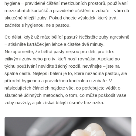
hygiena – pravidelné čištění mezizubních prostorů, používání
mezizubních kartáčků a pravidelné očištění u zubaře – vám dá
skutečně bílejší zuby. Pokud chcete výsledek, který trvá,
začněte s hygienou, ne s pastou.
Co dělat, když už máte bělící pastu? Nečistěte zuby agresivně
– stiskněte kartáček jen lehce a čistěte dvě minuty.
Nezapomeňte, že bělící pasty nejsou pro děti, pro lidi s
citlivými zuby nebo pro ty, kteří nosí rovnátka. A pokud po
týdnu používání nevidíte žádný rozdíl, neváhejte – jste na
špatné cestě. Nejlepší bělení je to, které nezačíná pastou, ale
přírodní hygienou a pravidelnou kontrolou u zubaře. V
následujících článcích najdete vše, co potřebujete vědět o
skutečně účinných metodách, o tom, co může poškodit vaše
zuby navždy, a jak získat bílejší úsměv bez rizika.