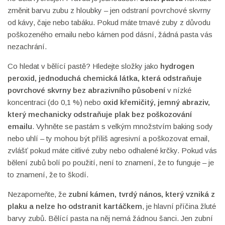
změnit barvu zubu z hloubky – jen odstraní povrchové skvrny
od kávy, čaje nebo tabáku. Pokud máte tmavé zuby z důvodu
poškozeného emailu nebo kámen pod dásní, žádná pasta vás
nezachrání.
Co hledat v bělící pastě? Hledejte složky jako
hydrogen
peroxid
,
jednoduchá chemická látka, která odstraňuje
povrchové skvrny bez abrazivního působení
v nízké
koncentraci (do 0,1 %) nebo
oxid křemičitý
,
jemný abraziv,
který mechanicky odstraňuje plak bez poškozování
emailu
. Vyhněte se pastám s velkým množstvím baking sody
nebo uhlí – ty mohou být příliš agresivní a poškozovat email,
zvlášť pokud máte citlivé zuby nebo odhalené krčky. Pokud vás
bělení zubů bolí po použití, není to znamení, že to funguje – je
to znamení, že to škodí.
Nezapomeňte, že
zubní kámen
,
tvrdý nános, který vzniká z
plaku a nelze ho odstranit kartáčkem
, je hlavní příčina žluté
barvy zubů. Bělící pasta na něj nemá žádnou šanci. Jen zubní