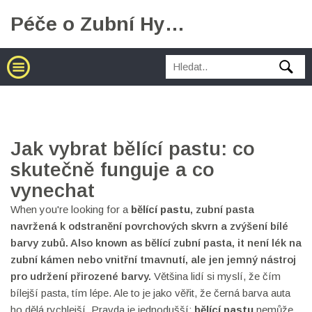
Péče o Zubní Hygienu
Jak vybrat bělící pastu: co
skutečně funguje a co
vynechat
When you're looking for a
bělící pastu
,
zubní pasta
navržená k odstranění povrchových skvrn a zvýšení bílé
barvy zubů
. Also known as
bělící zubní pasta
, it
není lék na
zubní kámen nebo vnitřní tmavnutí, ale jen jemný nástroj
pro udržení přirozené barvy
.
Většina lidí si myslí, že čím
bílejší pasta, tím lépe. Ale to je jako věřit, že černá barva auta
ho dělá rychlejší. Pravda je jednodušší:
bělící pastu
nemůže