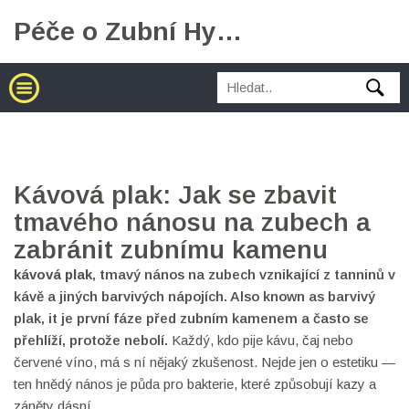
Péče o Zubní Hygienu
Kávová plak: Jak se zbavit
tmavého nánosu na zubech a
zabránit zubnímu kamenu
kávová plak
,
tmavý nános na zubech vznikající z tanninů v
kávě a jiných barvivých nápojích
. Also known as
barvivý
plak
, it je první fáze před zubním kamenem a často se
přehlíží, protože nebolí.
Každý, kdo pije kávu, čaj nebo
červené víno, má s ní nějaký zkušenost. Nejde jen o estetiku —
ten hnědý nános je půda pro bakterie, které způsobují kazy a
záněty dásní.