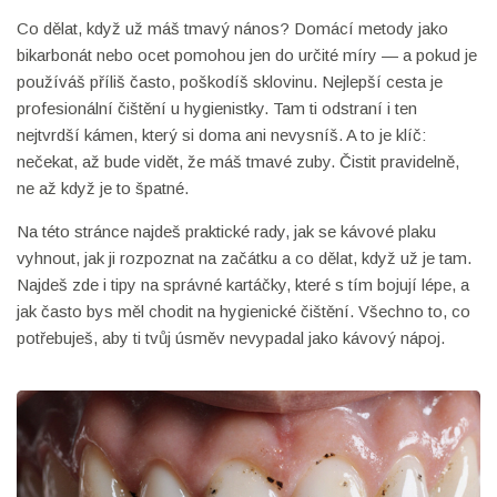
Co dělat, když už máš tmavý nános? Domácí metody jako
bikarbonát nebo ocet pomohou jen do určité míry — a pokud je
používáš příliš často, poškodíš sklovinu. Nejlepší cesta je
profesionální čištění u hygienistky. Tam ti odstraní i ten
nejtvrdší kámen, který si doma ani nevysníš. A to je klíč:
nečekat, až bude vidět, že máš tmavé zuby. Čistit pravidelně,
ne až když je to špatné.
Na této stránce najdeš praktické rady, jak se kávové plaku
vyhnout, jak ji rozpoznat na začátku a co dělat, když už je tam.
Najdeš zde i tipy na správné kartáčky, které s tím bojují lépe, a
jak často bys měl chodit na hygienické čištění. Všechno to, co
potřebuješ, aby ti tvůj úsměv nevypadal jako kávový nápoj.