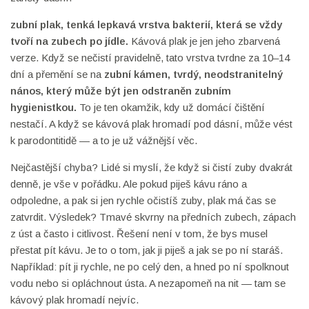
zubní plak
,
tenká lepkavá vrstva bakterií, která se vždy
tvoří na zubech po jídle
.
Kávová plak je jen jeho zbarvená
verze. Když se nečistí pravidelně, tato vrstva tvrdne za 10–14
dní a přemění se na
zubní kámen
,
tvrdý, neodstranitelný
nános, který může být jen odstraněn zubním
hygienistkou
.
To je ten okamžik, kdy už domácí čištění
nestačí. A když se kávová plak hromadí pod dásní, může vést
k parodontitidě — a to je už vážnější věc.
Nejčastější chyba? Lidé si myslí, že když si čistí zuby dvakrát
denně, je vše v pořádku. Ale pokud piješ kávu ráno a
odpoledne, a pak si jen rychle očistíš zuby, plak má čas se
zatvrdit. Výsledek? Tmavé skvrny na předních zubech, zápach
z úst a často i citlivost. Řešení není v tom, že bys musel
přestat pít kávu. Je to o tom, jak ji piješ a jak se po ní staráš.
Například: pít ji rychle, ne po celý den, a hned po ní spolknout
vodu nebo si opláchnout ústa. A nezapomeň na nit — tam se
kávový plak hromadí nejvíc.