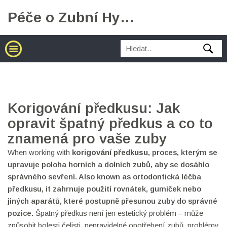
Péče o Zubní Hygienu
Korigování předkusu: Jak
opravit špatný předkus a co to
znamená pro vaše zuby
When working with
korigování předkusu
,
proces, kterým se
upravuje poloha horních a dolních zubů, aby se dosáhlo
správného sevření
. Also known as
ortodontická léčba
předkusu
, it
zahrnuje použití rovnátek, gumiček nebo
jiných aparátů, které postupně přesunou zuby do správné
pozice
.
Špatný předkus není jen estetický problém – může
způsobit bolesti čelisti, nepravidelné opotřebení zubů, problémy