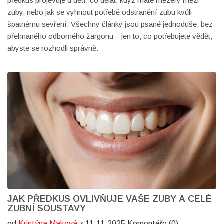
předkus projevuje u dětí, co dělat, když máte mezery mezi
zuby, nebo jak se vyhnout potřebě odstranění zubu kvůli
špatnému sevření. Všechny články jsou psané jednoduše, bez
přehnaného odborného žargonu – jen to, co potřebujete vědět,
abyste se rozhodli správně.
JAK PŘEDKUS OVLIVŇUJE VAŠE ZUBY A CELÉ
ZUBNÍ SOUSTAVY
od
Kristýna Maková
z 11.11.2025 Komentáře (0)