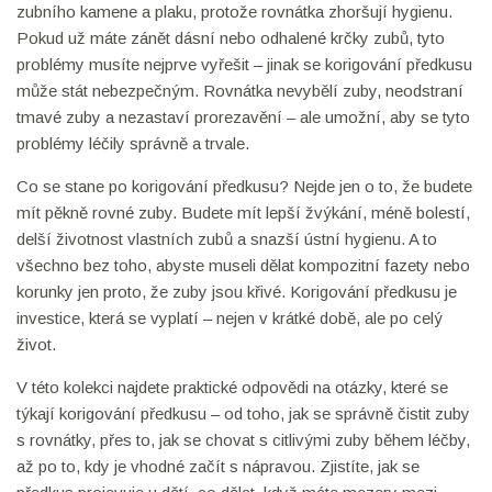
zubního kamene a plaku, protože rovnátka zhoršují hygienu.
Pokud už máte zánět dásní nebo odhalené krčky zubů, tyto
problémy musíte nejprve vyřešit – jinak se korigování předkusu
může stát nebezpečným. Rovnátka nevybělí zuby, neodstraní
tmavé zuby a nezastaví prorezavění – ale umožní, aby se tyto
problémy léčily správně a trvale.
Co se stane po korigování předkusu? Nejde jen o to, že budete
mít pěkně rovné zuby. Budete mít lepší žvýkání, méně bolestí,
delší životnost vlastních zubů a snazší ústní hygienu. A to
všechno bez toho, abyste museli dělat kompozitní fazety nebo
korunky jen proto, že zuby jsou křivé. Korigování předkusu je
investice, která se vyplatí – nejen v krátké době, ale po celý
život.
V této kolekci najdete praktické odpovědi na otázky, které se
týkají korigování předkusu – od toho, jak se správně čistit zuby
s rovnátky, přes to, jak se chovat s citlivými zuby během léčby,
až po to, kdy je vhodné začít s nápravou. Zjistíte, jak se