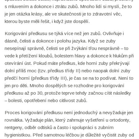
s mluvením a dokonce i ztrátu zubů. Mnoho lidí si myslí, že to
je jen otázka krásy, ale ve skutečnosti je to zdravotní věc,
kterou byste měli řešit, i když jste dospělí.
Korigování předkusu se týká více než jen zubů. Ovlivňuje i
dásně, čelisti a dokonce i polohu jazyka. Když se zuby
nesepínají správně, čelisti se při žvýkání třou nesprávně – to
vede k přetížení kloubů, bolestem hlavy a dokonce k hlukům při
otevírání úst. Pokud máte předkus, kde horní zuby překrývají
dolní příliš moc (tzv. předkus třídy II) nebo naopak dolní zuby
předčí horní (předkus třídy III), je čas se na to podívat. Není to
jen pro děti. Mnoho dospělých se rozhodne pro korigování
předkusu až po 30, protože teprve tehdy začnou cítit následky
– bolesti, opotřebení nebo citlivost zubů.
Proces korigování předkusu není jednoduchý a nevyžaduje jen
rovnátka. Vyžaduje plán, který zahrnuje vyšetření u ortodonty,
rentgeny, odběr odtisků a často i spolupráci s zubním
hygienistkou. Před samotnou léčbou je důležité vyčistit zuby od