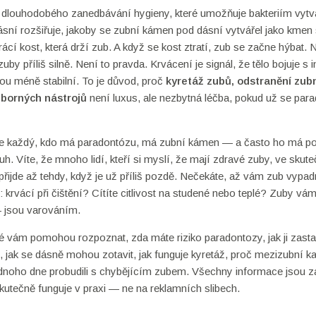
k dlouhodobého zanedbávání hygieny, které umožňuje bakteriím vytv
ásní rozšiřuje, jakoby se zubní kámen pod dásní vytvářel jako kmen
rácí kost, která drží zub. A když se kost ztratí, zub se začne hýbat. 
uby příliš silně. Není to pravda. Krvácení je signál, že tělo bojuje s i
sou méně stabilní. To je důvod, proč
kyretáž zubů
,
odstranění zub
borných nástrojů
není luxus, ale nezbytná léčba, pokud už se par
le každý, kdo má paradontózu, má zubní kámen — a často ho má p
uh. Víte, že mnoho lidí, kteří si myslí, že mají zdravé zuby, ve skute
ijde až tehdy, když je už příliš pozdě. Nečekáte, až vám zub vypad
: krvácí při čištění? Cítíte citlivost na studené nebo teplé? Zuby vá
— jsou varováním.
eré vám pomohou rozpoznat, zda máte riziko paradontozy, jak ji zasta
e, jak se dásně mohou zotavit, jak funguje kyretáž, proč mezizubní k
 jednoho dne probudili s chybějícím zubem. Všechny informace jsou 
kutečně funguje v praxi — ne na reklamních slibech.