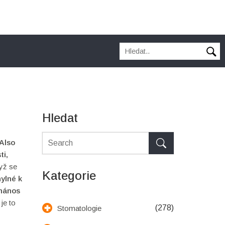
Hledat
 Also
ti,
yž se
Kategorie
hylné k
 nános
je to
(278)
Stomatologie