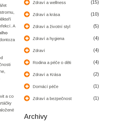
(15)
Zdraví a wellness
ářet
 stromu,
(10)
Zdraví a krása
Někteří
nfekcí. A
(5)
Zdraví a životní styl
ního
(4)
Zdraví a hygiena
adontoza
(4)
Zdraví
od
(4)
Rodina a péče o děti
čnosti
ne,
(2)
Zdraví a Krása
m
(1)
Domácí péče
vit a co
(1)
Zdraví a bezpečnost
artáčky
založené
Archivy