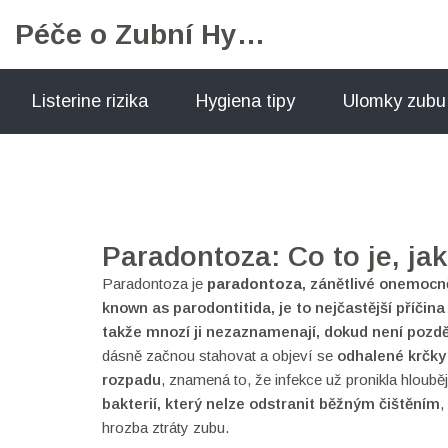
Péče o Zubní Hygienu
Listerine rizika
Hygiena tipy
Ulomky zubu
Paradontoza: Co to je, jak
Paradontoza je
paradontoza
,
zánětlivé onemocně
known as
parodontitida
, je to nejčastější příči
takže mnozí ji nezaznamenají, dokud není pozdě
dásně začnou stahovat a objeví se
odhalené krčky
rozpadu
, znamená to, že infekce už pronikla hloubě
bakterií, který nelze odstranit běžným čištěním
,
hrozba ztráty zubu.