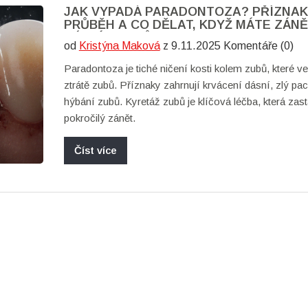
JAK VYPADÁ PARADONTOZA? PŘÍZNAK
PRŮBĚH A CO DĚLAT, KDYŽ MÁTE ZÁN
DÁSNÍ A ZUBŮ
od
Kristýna Maková
z 9.11.2025 Komentáře (0)
Paradontoza je tiché ničení kosti kolem zubů, které v
ztrátě zubů. Příznaky zahrnují krvácení dásní, zlý pa
hýbání zubů. Kyretáž zubů je klíčová léčba, která zas
pokročilý zánět.
Číst více