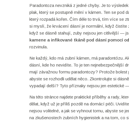
Paradontoza nevzniká z jedné chyby. Je to výslede
plak, který se postupně mění v kámen. Ten se pod d
který rozpadá kořen. Čím déle to trvá, tím více se zt
si myslí, že krvácení dásní je normální, když čistíte z
když se dásně stahují, zuby nejsou jen citlivější — j
kamene a infikované tkáně pod dásní pomocí od
rozvinula.
Ne každý, kdo má zubní kámen, má paradontózu. A
dásní, kde ho nevidíte. To je ten nejnebezpečnější dr
mají závažnou formu paradontozy? Protože bolest př
abyste se rozhodli udělat něco. Zkontrolujte si dásně
vypadají delší? Tyto příznaky nejsou jen estetické 
Na této stránce najdete praktické příběhy a rady, kt
dělat, když už je příliš pozdě na domácí péči. Uvidít
nejsou volitelné, a jak se vyhnout tomu, abyste se
na zkušenostech zubních hygienistek a na tom, co s