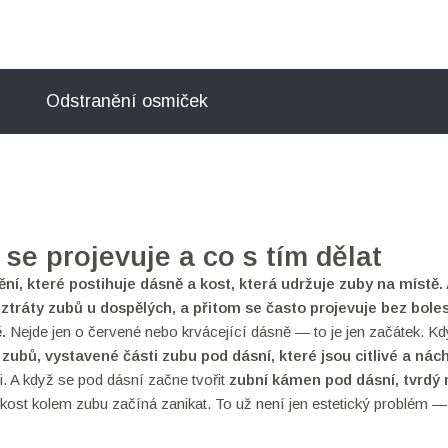
Odstranění osmiček
 se projevuje a co s tím dělat
ní, které postihuje dásně a kost, která udržuje zuby na místě
.
na ztráty zubů u dospělých, a přitom se často projevuje bez boles
.
Nejde jen o červené nebo krvácející dásně — to je jen začátek. Kd
 zubů
,
vystavené části zubu pod dásní, které jsou citlivé a nác
ji. A když se pod dásní začne tvořit
zubní kámen pod dásní
,
tvrdý
 kost kolem zubu začíná zanikat. To už není jen estetický problém — 