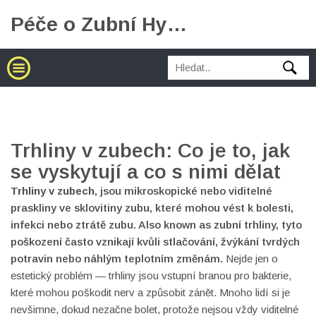
Péče o Zubní Hygienu
Trhliny v zubech: Co je to, jak
se vyskytují a co s nimi dělat
Trhliny v zubech
,
jsou mikroskopické nebo viditelné
praskliny ve sklovitiny zubu, které mohou vést k bolesti,
infekci nebo ztrátě zubu
. Also known as
zubní trhliny
, tyto
poškození často vznikají kvůli stlačování, žvýkání tvrdých
potravin nebo náhlým teplotním změnám.
Nejde jen o
estetický problém — trhliny jsou vstupní branou pro bakterie,
které mohou poškodit nerv a způsobit zánět. Mnoho lidí si je
nevšimne, dokud nezačne bolet, protože nejsou vždy viditelné