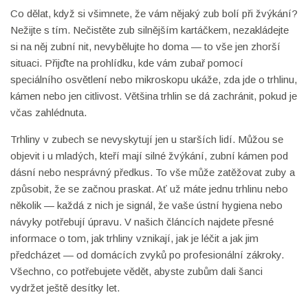
Co dělat, když si všimnete, že vám nějaký zub bolí při žvýkání?
Nežijte s tím. Nečistěte zub silnějším kartáčkem, nezakládejte
si na něj zubní nit, nevybělujte ho doma — to vše jen zhorší
situaci. Přijďte na prohlídku, kde vám zubař pomocí
speciálního osvětlení nebo mikroskopu ukáže, zda jde o trhlinu,
kámen nebo jen citlivost. Většina trhlin se dá zachránit, pokud je
včas zahlédnuta.
Trhliny v zubech se nevyskytují jen u starších lidí. Můžou se
objevit i u mladých, kteří mají silné žvýkání, zubní kámen pod
dásní nebo nesprávný předkus. To vše může zatěžovat zuby a
způsobit, že se začnou praskat. Ať už máte jednu trhlinu nebo
několik — každá z nich je signál, že vaše ústní hygiena nebo
návyky potřebují úpravu. V našich článcích najdete přesné
informace o tom, jak trhliny vznikají, jak je léčit a jak jim
předcházet — od domácích zvyků po profesionální zákroky.
Všechno, co potřebujete vědět, abyste zubům dali šanci
vydržet ještě desítky let.