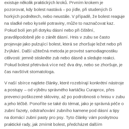
existuje několik praktických kroků. Prvním krokem je
pozorovat, kdy bolest nastává – po jídle, při studených či
horkých podnětech, nebo neustále. V případě, že bolest reaguje
na sladké nebo kyselé potraviny, může to naznačovat kaz.
Pokud bolí jen při dotyku dásní nebo při čištění,
pravděpodobně jde o zánět dásní. Hnis v zubu se často
projevuje jako pulzující bolest, která se zhoršuje ležet nebo při
žvýkání. Další užitečná metoda je provést samodiagnostiku
citlivosti: jemně stiskněte zub nebo dásně a sledujte reakci.
Pokud bolest přetrvává více než dva dny, nebo se zhoršuje, je
čas navštívit stomatologa.
V naší sbírce najdete články, které rozebírají konkrétní nástroje
a postupy – od výběru správného kartáčku Curaprox, přes
prevenci poškozené skloviny, až po podrobnosti o hnisu v zubu
a jeho léčbě. Ponoříte se také do témat, jako je správná péče o
zubní fazety, odstraňování zubního kamene pod dásní a tipy
na domácí zubní pasty pro psy. Tyto články vám poskytnou
praktické rady, jak zmírnit bolest, předcházet dalším