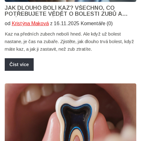
JAK DLOUHO BOLÍ KAZ? VŠECHNO, CO
POTŘEBUJETE VĚDĚT O BOLESTI ZUBŮ A
JEJÍM ODSTRANĚNÍ
od
Kristýna Maková
z 16.11.2025 Komentáře (0)
Kaz na předních zubech nebolí hned. Ale když už bolest
nastane, je čas na zubaře. Zjistěte, jak dlouho trvá bolest, když
máte kaz, a jak ji zastavit, než zub ztratíte.
Číst více