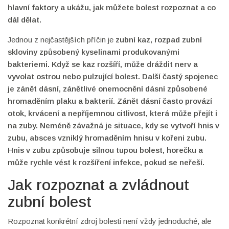
hlavní faktory a ukážu, jak můžete bolest rozpoznat a co
dál dělat.
Jednou z nejčastějších příčin je
zubní kaz
,
rozpad zubní
skloviny způsobený kyselinami produkovanými
bakteriemi
. Když se kaz rozšíří, může dráždit nerv a
vyvolat ostrou nebo pulzující bolest. Další častý spojenec
je
zánět dásní
,
zánětlivé onemocnění dásní způsobené
hromaděním plaku a bakterií
. Zánět dásní často provází
otok, krvácení a nepříjemnou citlivost, která může přejít i
na zuby. Neméně závažná je situace, kdy se vytvoří
hnis v
zubu
,
absces vzniklý hromaděním hnisu v kořeni zubu
.
Hnis v zubu způsobuje silnou tupou bolest, horečku a
může rychle vést k rozšíření infekce, pokud se neřeší.
Jak rozpoznat a zvládnout
zubní bolest
Rozpoznat konkrétní zdroj bolesti není vždy jednoduché, ale