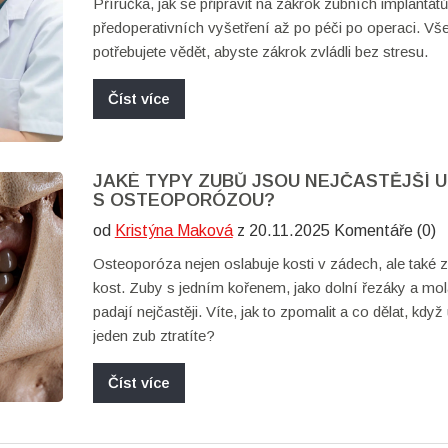
Příručka, jak se připravit na zákrok zubních implantátů
předoperativních vyšetření až po péči po operaci. Vše
potřebujete vědět, abyste zákrok zvládli bez stresu.
Číst více
JAKÉ TYPY ZUBŮ JSOU NEJČASTĚJŠÍ U 
S OSTEOPORÓZOU?
od
Kristýna Maková
z 20.11.2025 Komentáře (0)
Osteoporóza nejen oslabuje kosti v zádech, ale také 
kost. Zuby s jedním kořenem, jako dolní řezáky a mol
padají nejčastěji. Víte, jak to zpomalit a co dělat, když
jeden zub ztratíte?
Číst více