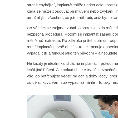
straně chybějící, implantát může udržet celou proté
která se může posouvat při mluvení nebo žvýkání, im
umožní jíst všechno, co jste měli rádi, aniž byste s
Co vás čeká? Nejprve zubař zkontroluje, zda máte do
bezpečná procedura. Potom se implantát zasadí pod mí
méně než extrakce. Po zákroku je třeba pár dní odpo
musí implantát pevně obejít – to se jmenuje osseoin
vypadá, cítí a funguje jako ten původní – a nebudete
Ne každý je ideální kandidát na implantát – pokud 
lepší jiné řešení. Ale pokud chcete trvalé, bezpečné 
vše, co potřebujete vědět: od cen a doby léčby, přes t
co dělat, když vám zub vypadl až náhle – to taky naj