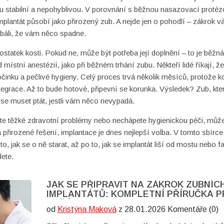
zu stabilní a nepohyblivou. V porovnání s běžnou nasazovací protéz
plantát působí jako přirozený zub. A nejde jen o pohodlí – zákrok 
e báli, že vám něco spadne.
statek kosti. Pokud ne, může být potřeba její doplnění – to je běžná
stní anestézií, jako při běžném trhání zubu. Někteří lidé říkají, že
činku a pečlivé hygieny. Celý proces trvá několik měsíců, protože k
tegrace. Až to bude hotové, připevní se korunka. Výsledek? Zub, kte
 se muset ptát, jestli vám něco nevypadá.
máte těžké zdravotní problémy nebo nechápete hygienickou péči, může
a přirozené řešení, implantace je dnes nejlepší volba. V tomto sbírce
o, jak se o ně starat, až po to, jak se implantát liší od mostu nebo fa
dete.
JAK SE PŘIPRAVIT NA ZÁKROK ZUBNÍC
IMPLANTÁTŮ: KOMPLETNÍ PŘÍRUČKA P
ZAČÁTEK
od
Kristýna Maková
z 28.01.2026 Komentáře (0)