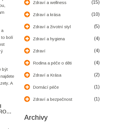
(15)
Zdraví a wellness
ou,
vám
(10)
Zdraví a krása
(5)
Zdraví a životní styl
 a
 to bolí
(4)
Zdraví a hygiena
ost
(4)
Zdraví
rý
(4)
Rodina a péče o děti
 být
(2)
Zdraví a Krása
 najdete
zety. A
(1)
Domácí péče
(1)
Zdraví a bezpečnost
H
RO
Archivy