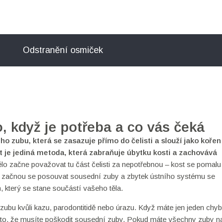
Odstranění osmiček
o, když je potřeba a co vás čeká
o zubu, která se zasazuje přímo do čelisti a slouží jako kořen
it
je jediná metoda, která zabraňuje úbytku kosti a zachovává
tělo začne považovat tu část čelisti za nepotřebnou – kost se pomalu
, začnou se posouvat sousední zuby a zbytek ústního systému se
n, který se stane součástí vašeho těla.
ta zubu kvůli kazu, parodontitidě nebo úrazu. Když máte jen jeden chyb
 to, že musíte poškodit sousední zuby. Pokud máte všechny zuby n