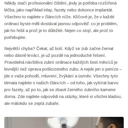
Někdy stačí profesionální čištění, jindy je potřeba rozšířená
léčba, jako například inlay, fazety nebo dokonce implantát.
Všechno to najdete v článcích níže. Klíčové je, že v každé
ordinaci byste měli dostávat jasnou odpověď: co je problém,
jak ho řešit a proč je to důležité. Nejen co stojí, ale proč to
potřebujete.
Největší chyba? Čekat, až bolí. Když se zub začne černat
nebo dásně krvácí, je už pozdě na jednoduché řešení.
Pravidelná návštěva zubní ordinace každých šest měsíců je
levnější než oprava poškozeného zubu. A nejde jen o peníze –
jde o vaše pohodlí, mluvení, žvýkání a úsměv. Všechny tyto
témata najdete v našich článcích – od toho, jak vybírat barvu
pro fazety, až po to, jak se zbavit černého zubního kamene
doma. Zde najdete odpovědi na otázky, které si všichni kladou,
ale málokdo se zeptá zubaře.