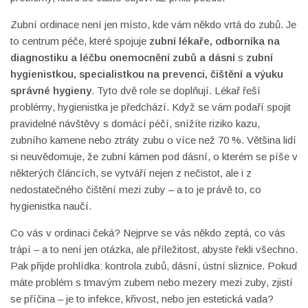
Zubní ordinace není jen místo, kde vám někdo vrtá do zubů. Je
to centrum péče, které spojuje
zubní lékaře
,
odborníka na
diagnostiku a léčbu onemocnění zubů a dásní
s
zubní
hygienistkou
,
specialistkou na prevenci, čištění a výuku
správné hygieny
. Tyto dvě role se doplňují. Lékař řeší
problémy, hygienistka je předchází. Když se vám podaří spojit
pravidelné návštěvy s domácí péčí, snížíte riziko kazu,
zubního kamene nebo ztráty zubu o více než 70 %. Většina lidí
si neuvědomuje, že zubní kámen pod dásní, o kterém se píše v
některých článcích, se vytváří nejen z nečistot, ale i z
nedostatečného čištění mezi zuby – a to je právě to, co
hygienistka naučí.
Co vás v ordinaci čeká? Nejprve se vás někdo zeptá, co vás
trápí – a to není jen otázka, ale příležitost, abyste řekli všechno.
Pak přijde prohlídka: kontrola zubů, dásní, ústní sliznice. Pokud
máte problém s tmavým zubem nebo mezery mezi zuby, zjistí
se příčina – je to infekce, křivost, nebo jen estetická vada?