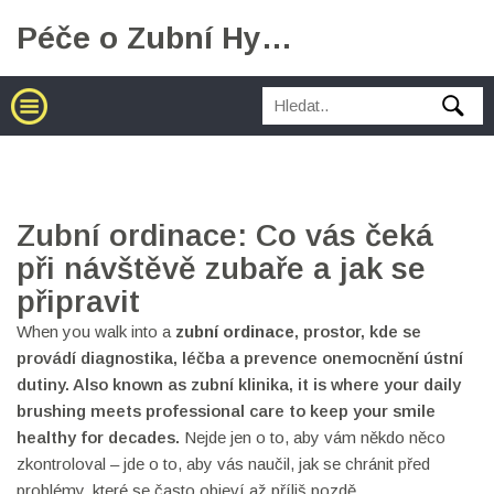
Péče o Zubní Hygienu
Zubní ordinace: Co vás čeká
při návštěvě zubaře a jak se
připravit
When you walk into a
zubní ordinace
,
prostor, kde se
provádí diagnostika, léčba a prevence onemocnění ústní
dutiny
. Also known as
zubní klinika
, it is where your daily
brushing meets professional care to keep your smile
healthy for decades.
Nejde jen o to, aby vám někdo něco
zkontroloval – jde o to, aby vás naučil, jak se chránit před
problémy, které se často objeví až příliš pozdě.