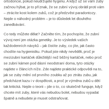
ortodoncie, pokud neudržujete hygenu. A když už se vám zuby
začnou hýbat, je to příznak, že se zubní vývoj obrátil proti vám
– ztrácíte kost kolem zubů, což je předzvěst paradontozy.
Nejde o náhodný problém – je to důsledek let dlouhého
zanedbávání.
Co tedy můžete dělat? Začněte tím, že pochopíte, že zubní
vývoj není jen otázka genetiky. Je to výsledek vašich
každodenních návyků – jak čistíte zuby, co jíte, jak často
chodíte na hygienistku. Pokud jste nikdy nevěděli, proč je
mezizubní kartáček důležitější než běžný kartáček, nebo proč
se zubní kámen pod dásní neodstraní doma, tyto otázky
najdete v článcích níže. Zde najdete praktické odpovědi na to,
jak se zuby mění od prvního zoubku až po ztrátu zubu, jak
předcházet kazu i v dospělosti, a proč je výměna zubů u dětí
tak kritická. Nejde o teorii – jde o to, co skutečně funguje, když
chcete mít zuby, které vás nebudou bolet, nebudou vypadat
špatně a nebudete je muset odstraňovat.