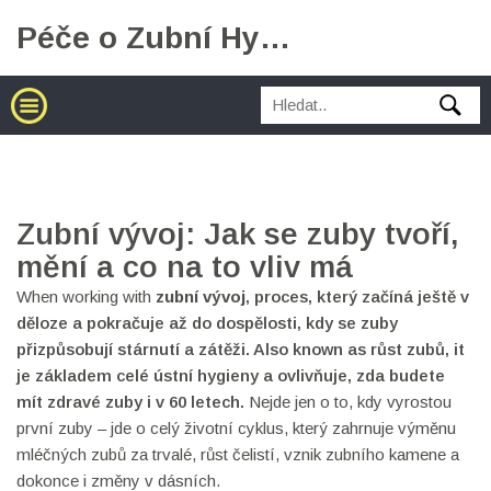
Péče o Zubní Hygienu
Zubní vývoj: Jak se zuby tvoří,
mění a co na to vliv má
When working with
zubní vývoj
,
proces, který začíná ještě v
děloze a pokračuje až do dospělosti, kdy se zuby
přizpůsobují stárnutí a zátěži
. Also known as
růst zubů
, it
je základem celé ústní hygieny a ovlivňuje, zda budete
mít zdravé zuby i v 60 letech
.
Nejde jen o to, kdy vyrostou
první zuby – jde o celý životní cyklus, který zahrnuje výměnu
mléčných zubů za trvalé, růst čelistí, vznik zubního kamene a
dokonce i změny v dásních.