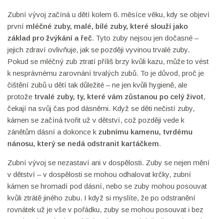
Zubní vývoj začíná u dětí kolem 6. měsíce věku, kdy se objeví
první
mléčné zuby
,
malé, bílé zuby, které slouží jako
základ pro žvýkání a řeč
. Tyto zuby nejsou jen dočasné –
jejich zdraví ovlivňuje, jak se později vyvinou trvalé zuby.
Pokud se mléčný zub ztratí příliš brzy kvůli kazu, může to vést
k nesprávnému zarovnání trvalých zubů. To je důvod, proč je
čištění zubů u dětí tak důležité – ne jen kvůli hygieně, ale
protože
trvalé zuby
,
ty, které vám zůstanou po celý život
,
čekají na svůj čas pod dásněmi. Když se děti nečistí zuby,
kámen se začíná tvořit už v dětství, což později vede k
zánětům dásní a dokonce k
zubnímu kamenu
,
tvrdému
nánosu, který se nedá odstranit kartáčkem
.
Zubní vývoj se nezastaví ani v dospělosti. Zuby se nejen mění
v dětství – v dospělosti se mohou odhalovat krčky, zubní
kámen se hromadí pod dásní, nebo se zuby mohou posouvat
kvůli ztrátě jiného zubu. I když si myslíte, že po odstranění
rovnátek už je vše v pořádku, zuby se mohou posouvat i bez