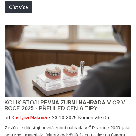
Číst více
KOLIK STOJÍ PEVNÁ ZUBNÍ NÁHRADA V ČR V
ROCE 2025 - PŘEHLED CEN A TIPY
od
Kristýna Maková
z 23.10.2025 Komentáře (0)
Zjistěte, kolik stojí pevná zubní náhrada v ČR v roce 2025, jaké
jsou typy, materiály, faktory ovlivňující cenu a tipy na úsporu.