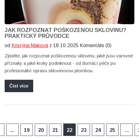
JAK ROZPOZNAT POŠKOZENOU SKLOVINU?
PRAKTICKÝ PRŮVODCE
od
Kristýna Maková
z 18.10.2025 Komentáře (0)
Zjistěte, jak rozpoznat poškozenou sklovinu, jaké jsou varovné
příznaky a jaké kroky podniknout - od domácí péče po
profesionální opravu sklovinovou plombou.
Číst více
…
19
20
21
22
23
24
25
…