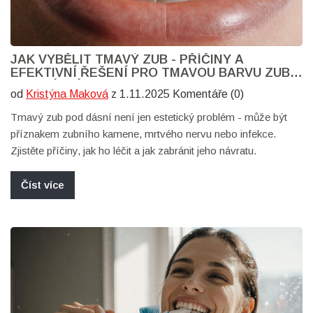
JAK VYBĚLIT TMAVÝ ZUB - PŘÍČINY A
EFEKTIVNÍ ŘEŠENÍ PRO TMAVOU BARVU ZUBU
POD DÁSNÍ
od
Kristýna Maková
z 1.11.2025 Komentáře (0)
Tmavý zub pod dásní není jen estetický problém - může být
příznakem zubního kamene, mrtvého nervu nebo infekce.
Zjistěte příčiny, jak ho léčit a jak zabránit jeho návratu.
Číst více