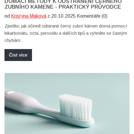
DOMÁCÍ METODY K ODSTRANĚNÍ ČERNÉHO
ZUBNÍHO KAMENE - PRAKTICKÝ PRŮVODCE
od
Kristýna Maková
z 20.10.2025 Komentáře (0)
Zjistěte, jak účinně odstranit černý zubní kámen doma pomocí
bikarbonátu, octa, peroxidu a dalších tipů a vyhněte se častým
chybám.
Číst více